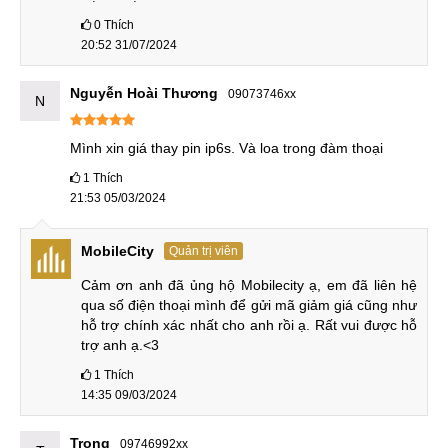
0
Thích
20:52 31/07/2024
Cam kết thay Pin iPhone 6 giá rẻ, công khai
Dịch vụ thay Pin iPhone 6 tại MobileCity Care có mức giá
Nguyễn Hoài Thương
09073746xx
N
cạnh tranh, được niêm yết rõ ràng và cam kết không phát
sinh thêm chi phí ngoài báo giá ban đầu.
Mình xin giá thay pin ip6s. Và loa trong đàm thoại
1
Thích
Cạnh tranh, rẻ nhất thị trường
: MobileCity Care thay
21:53 05/03/2024
Pin iPhone 6 giá rẻ nhất thị trường.
Báo giá chính xác trước khi vào sửa chữa
:
MobileCity
Quản trị viên
MobileCity Care thay Pin iPhone 6 báo giá minh bạch
Cảm ơn anh đã ủng hộ Mobilecity ạ, em đã liên hệ 
ngay từ đầu, không đội giá.
qua số điện thoại mình để gửi mã giảm giá cũng như 
Không phát sinh chi phí khác
: MobileCity Care thay
hỗ trợ chính xác nhất cho anh rồi ạ. Rất vui được hỗ 
Pin iPhone 6 chỉ thu đúng khoản chi phí được thông báo
trợ anh ạ.<3
trước đó, không có chi phí phụ phát sinh ngoài dự kiến.
1
Thích
14:35 09/03/2024
Bảo hành 12 tháng Uy tín
Trọng
09746992xx