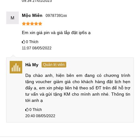
09:34 27/01/2023
và những điều khoản báo trước.
Mộc Miên
09787391xx
M
Dấu hiệu và nguyên nhân
Dưới đây là những dấu hiệu cho thấy Pin iPhone 6 cần
Em xin giá pin và giá lắp đặt ip6s ạ
được thay thế cùng các nguyên nhân phổ biến khiến Pin
0
Thích
nhanh xuống cấp. Qua đó, người dùng có thể chủ động
11:07 08/05/2022
khắc phục và sử dụng thiết bị hiệu quả hơn.
Hà My
Quản trị viên
Dấu hiệu cần thay Pin iPhone 6
Dạ chào anh, hiện bên em đang có chương trình 
Những biểu hiện sau cho thấy Pin iPhone 6 có thể đã bị
tặng voucher giảm giá cho khách hàng đặt lịch hẹn 
chai hoặc hư hỏng và cần được thay thế kịp thời:
đấy ạ, em xin phép liên hệ theo số ĐT trên để hỗ trợ 
tư vấn và gửi tặng KM cho mình anh nhé. Thông tin 
tới anh ạ
Dấu hiệu cần thay Pin cho iPhone 6
0
Thích
20:40 08/05/2022
Pin iPhone 6 hết nhanh bất thường
Thời gian sạc iPhone 6 thay đổi bất thường, có thể
nhanh hơn hoặc lâu hơn bất bình thường.