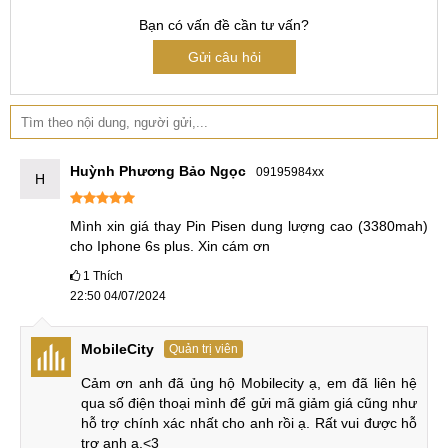
đầy đủ các tiêu chuẩn kỹ thuật:
Bạn có vấn đề cần tư vấn?
Gửi câu hỏi
Linh kiện Zin 100%
: 100% Pin iPhone 6 tại MobileCity
Care là hàng mới nguyên bản.
Linh kiện Chính hãng, linh kiện Chất lượng
cao
: 100% Pin iPhone 6 tại MobileCity Care là linh kiện
Chính hãng, linh kiện chất lượng cao với hiệu suất hoạt
Huỳnh Phương Bảo Ngọc
09195984xx
H
động ổn định, bền bỉ tương đương linh kiện theo máy.
Nguồn gốc rõ ràng
: 100% Pin iPhone 6 tại MobileCity
Mình xin giá thay Pin Pisen dung lượng cao (3380mah) 
Care có nguồn gốc rõ ràng, là hàng có thương hiệu và
cho Iphone 6s plus. Xin cám ơn
được cung cấp bởi những nhà phân phối đáng tin cậy
1
Thích
trên thị trường.
22:50 04/07/2024
Giá rẻ nhất thị trường
: Giá Pin iPhone 6 tại
MobileCity
Quản trị viên
MobileCity Care luôn rẻ nhất thị trường nhưng vẫn đảm
bảo chất lượng hàng đầu.
Cảm ơn anh đã ủng hộ Mobilecity ạ, em đã liên hệ 
qua số điện thoại mình để gửi mã giảm giá cũng như 
Giá rẻ, báo giá minh bạch, không phát sinh chi
hỗ trợ chính xác nhất cho anh rồi ạ. Rất vui được hỗ 
phí
trợ anh ạ.<3