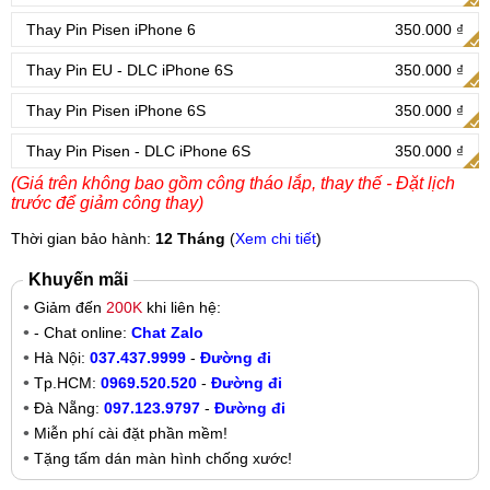
Thay Pin Pisen iPhone 6
350.000 ₫
Thay Pin EU - DLC iPhone 6S
350.000 ₫
Thay Pin Pisen iPhone 6S
350.000 ₫
Thay Pin Pisen - DLC iPhone 6S
350.000 ₫
(Giá trên không bao gồm công tháo lắp, thay thế - Đặt lịch
trước để giảm công thay)
Thời gian bảo hành:
12 Tháng
(
Xem chi tiết
)
Khuyến mãi
Giảm đến
200K
khi liên hệ:
- Chat online:
Chat Zalo
Hà Nội:
037.437.9999
-
Đường đi
Tp.HCM:
0969.520.520
-
Đường đi
Đà Nẵng:
097.123.9797
-
Đường đi
Miễn phí cài đặt phần mềm!
Tặng tấm dán màn hình chống xước!