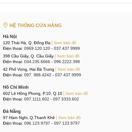
iPhone 6 nóng bất thường, đặc biệt khi sạc.
Kiểm tra dung lượng Pin iPhone 6 còn dưới 80%, Pin
báo bảo trì.
HỆ THỐNG CỬA HÀNG
Pin iPhone 6 phồng, khiến mặt lưng hay màn hình
Hà Nội
chiếc iPhone 6 bị kênh lên.
120 Thái Hà, Q. Đống Đa
Xem bản đồ
iPhone 6 tắt nguồn đột ngột mặc dù máy vẫn còn Pin.
Điện thoại:
0969.120.120
-
037.437.9999
Đây là hiện tượng Pin ảo.
398 Cầu Giấy, Q. Cầu Giấy
Xem bản đồ
Điện thoại:
034.235.6666
-
096.2222.398
iPhone 6 hoạt động chậm chạp, có hiện tượng lag,
42 Phố Vọng, Hai Bà Trưng
Xem bản đồ
hiệu suất giảm rõ rệt.
Điện thoại:
097. 988.4242
-
037.437.9999
Nguyên nhân khiến iPhone 6 hỏng Pin
Hồ Chí Minh
Pin iPhone 6 có thể xuống cấp hoặc hư hỏng do nhiều
602 Lê Hồng Phong, P.10, Q.10
Xem bản đồ
Điện thoại:
097.1111.602
-
097.3333.602
nguyên nhân trong quá trình sử dụng. Dưới đây là những
nguyên nhân phổ biến mà bạn nên biết để bảo vệ thiết bị tốt
Đà Nẵng
hơn:
97 Hàm Nghi, Q.Thanh Khê
Xem bản đồ
Điện thoại:
096.123.9797
-
097.123.9797