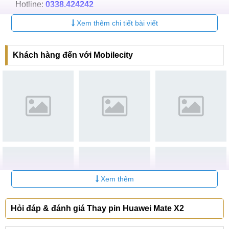
Hotline:
0338.424242
Xem thêm chi tiết bài viết
Tại TP Hồ Chí Minh
CN 4:
123 Trần Quang Khải, Quận 1
Khách hàng đến với Mobilecity
Hotline:
0969.520.520
CN 5:
602 Lê Hồng Phong, Quận 10
Hotline:
097.3333.602
Tại Đà Nẵng
CN 6:
97 Hàm Nghi, Q.Thanh Khê
Hotline:
097.123.9797
Xem thêm
Hỏi đáp & đánh giá Thay pin Huawei Mate X2