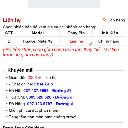
Liên hệ
Còn hàng
Chọn phiên bản để xem giá và chi nhánh còn hàng:
STT
Model
Thay Pin
Linh Kiện
1
Huawei Mate X2
Liên hệ
Chính hãng
(Giá trên không bao gồm công tháo lắp, thay thế - Đặt lịch
trước để giảm công thay)
Khuyến mãi
Giảm đến
200K
khi liên hệ:
- Chat online:
Chat Zalo
Hà Nội:
037.437.9999
-
Đường đi
Tp.HCM:
0969.520.520
-
Đường đi
Đà Nẵng:
097.123.9797
-
Đường đi
Miễn phí cài đặt phần mềm!
Tặng tấm dán màn hình chống xước!
Danh Sách Cửa Hàng: