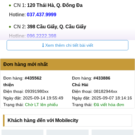
CN 1:
120 Thái Hà, Q. Đống Đa
Hotline:
037.437.9999
CN 2:
398 Cầu Giấy, Q. Cầu Giấy
Hotline:
096.2222.398
Xem thêm chi tiết bài viết
CN 3:
42 Phố Vọng, Hai Bà Trưng
Hotline:
0338.424242
Đơn hàng mới nhất
Tại TP Hồ Chí Minh
Đơn hàng:
#435562
Đơn hàng:
#433886
CN 4:
123 Trần Quang Khải, Quận 1
thiện
Chú Hải
Hotline:
0969.520.520
Điện thoại: 09391980xx
Điện thoại: 08182944xx
Ngày đặt: 2025-09-14 19:55:49
Ngày đặt: 2025-09-07 18:14:16
CN 5:
602 Lê Hồng Phong, Quận 10
Trạng thái:
Chờ LT lên phiếu
Trạng thái:
Đã viết hóa đơn
Hotline:
097.3333.602
Khách hàng đến với Mobilecity
Tại Đà Nẵng