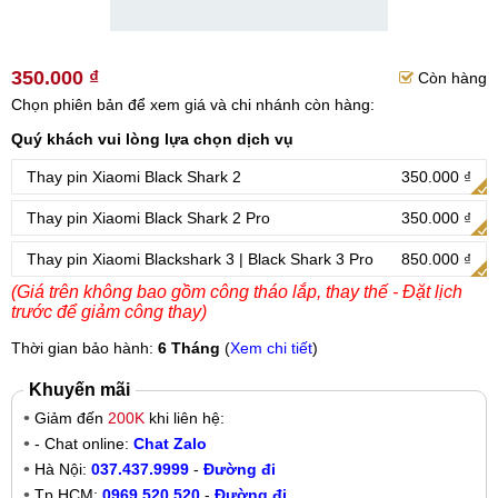
350.000 ₫
Còn hàng
Chọn phiên bản để xem giá và chi nhánh còn hàng:
Quý khách vui lòng lựa chọn dịch vụ
Thay pin Xiaomi Black Shark 2
350.000 ₫
Thay pin Xiaomi Black Shark 2 Pro
350.000 ₫
Thay pin Xiaomi Blackshark 3 | Black Shark 3 Pro
850.000 ₫
(Giá trên không bao gồm công tháo lắp, thay thế - Đặt lịch
trước để giảm công thay)
Thời gian bảo hành:
6 Tháng
(
Xem chi tiết
)
Khuyến mãi
Giảm đến
200K
khi liên hệ:
- Chat online:
Chat Zalo
Hà Nội:
037.437.9999
-
Đường đi
Tp.HCM:
0969.520.520
-
Đường đi