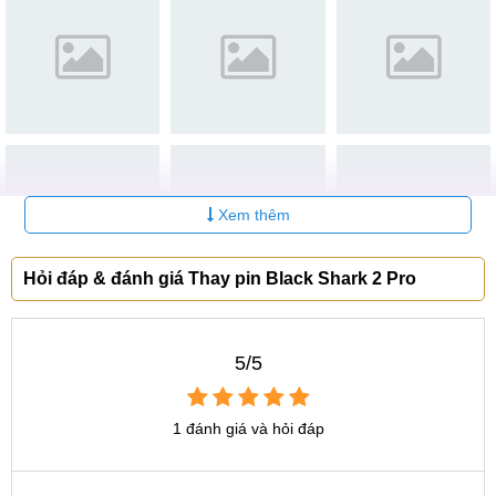
CN 6:
97 Hàm Nghi, Q.Thanh Khê
Hotline:
097.123.9797
Tìm kiếm liên quan khác
thay pin điện thoại Black Shark 2 Pro chính hãng
giá thay pin Black Shark 2 Pro bao nhiêu tiền
thay pin Black Shark 2 Pro ở đâu
Xem thêm
Hỏi đáp & đánh giá Thay pin Black Shark 2 Pro
5/5
1 đánh giá và hỏi đáp