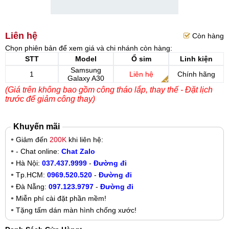
Liên hệ
Còn hàng
Chọn phiên bản để xem giá và chi nhánh còn hàng:
STT
Model
Ổ sim
Linh kiện
Samsung
1
Liên hệ
Chính hãng
Galaxy A30
(Giá trên không bao gồm công tháo lắp, thay thế - Đặt lịch
trước để giảm công thay)
Khuyến mãi
Giảm đến
200K
khi liên hệ:
- Chat online:
Chat Zalo
Hà Nội:
037.437.9999
-
Đường đi
Tp.HCM:
0969.520.520
-
Đường đi
Đà Nẵng:
097.123.9797
-
Đường đi
Miễn phí cài đặt phần mềm!
Tặng tấm dán màn hình chống xước!