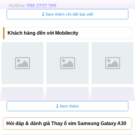
Hotline:
096.2222.398
Xem thêm chi tiết bài viết
CN 3:
42 Phố Vọng, Hai Bà Trưng
Hotline:
0338.424242
Khách hàng đến với Mobilecity
Tại TP Hồ Chí Minh
CN 4:
123 Trần Quang Khải, Quận 1
Hotline:
0969.520.520
CN 5:
602 Lê Hồng Phong, Quận 10
Hotline:
097.3333.602
Tại Đà Nẵng
CN 6:
97 Hàm Nghi, Q.Thanh Khê
Xem thêm
Hotline:
097.123.9797
Hỏi đáp & đánh giá Thay ổ sim Samsung Galaxy A30
Tìm kiếm khác liên quan: