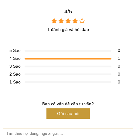
thay ổ sim Samsung Galaxy A30 giá bao nhiêu
4/5
thay ổ sim Samsung Galaxy A30 ở đâu
thay ổ sim Samsung Galaxy A30 lấy ngay
1 đánh giá và hỏi đáp
5 Sao
0
4 Sao
1
3 Sao
0
2 Sao
0
1 Sao
0
Bạn có vấn đề cần tư vấn?
Gửi câu hỏi