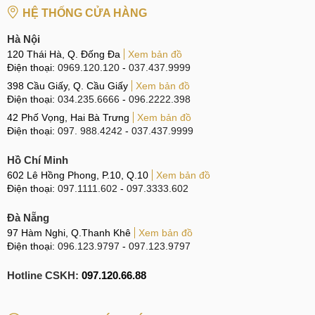
HỆ THỐNG CỬA HÀNG
CN 4:
123 Trần Quang Khải, Quận 1
Hotline:
0969.520.520
Hà Nội
120 Thái Hà, Q. Đống Đa
Xem bản đồ
CN 5:
602 Lê Hồng Phong, Quận 10
Điện thoại:
0969.120.120
-
037.437.9999
Hotline:
097.3333.602
398 Cầu Giấy, Q. Cầu Giấy
Xem bản đồ
Điện thoại:
034.235.6666
-
096.2222.398
Tại Đà Nẵng
42 Phố Vọng, Hai Bà Trưng
Xem bản đồ
Điện thoại:
097. 988.4242
-
037.437.9999
CN 6:
97 Hàm Nghi, Q.Thanh Khê
Hồ Chí Minh
Hotline:
097.123.9797
602 Lê Hồng Phong, P.10, Q.10
Xem bản đồ
Điện thoại:
097.1111.602
-
097.3333.602
Tìm kiếm liên quan khác
Đà Nẵng
Thay mic Oppo F17, F17 Pro lấy ngay
97 Hàm Nghi, Q.Thanh Khê
Xem bản đồ
Thay mic Oppo F17, F17 Pro ở đâu
Điện thoại:
096.123.9797
-
097.123.9797
giá Thay mic Oppo F17, F17 Pro bao nhiêu tiền
Hotline CSKH:
097.120.66.88
sửa mic Oppo F17, F17 Pro giá bao nhiêu
BÀI VIẾT LIÊN QUAN: