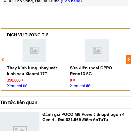
42 Phố Vọng, Hai Bà Trưng
(Còn hàng)
DỊCH VỤ TƯƠNG TỰ
Thay kính lưng, thay mặt
Sửa điện thoại OPPO
kính sau Xiaomi 17T
Reno13 5G
350.000 ₫
0 ₫
Xem chi tiết
Xem chi tiết
Tin tức liên quan
Đánh giá POCO M8 Power: Snapdragon 4
Gen 4 - Đạt 621.969 điểm AnTuTu