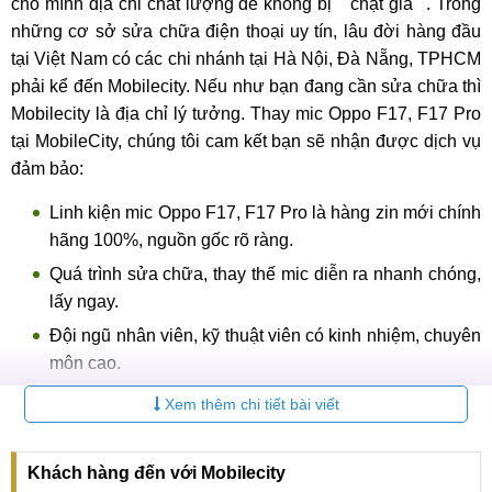
cho mình địa chỉ chất lượng để không bị ""chặt giá"". Trong
những cơ sở sửa chữa điện thoại uy tín, lâu đời hàng đầu
tại Việt Nam có các chi nhánh tại Hà Nội, Đà Nẵng, TPHCM
phải kể đến Mobilecity. Nếu như bạn đang cần sửa chữa thì
Mobilecity là địa chỉ lý tưởng. Thay mic Oppo F17, F17 Pro
tại MobileCity, chúng tôi cam kết bạn sẽ nhận được dịch vụ
đảm bảo:
Linh kiện mic Oppo F17, F17 Pro là hàng zin mới chính
hãng 100%, nguồn gốc rõ ràng.
Quá trình sửa chữa, thay thế mic diễn ra nhanh chóng,
lấy ngay.
Đội ngũ nhân viên, kỹ thuật viên có kinh nhiệm, chuyên
môn cao.
Cơ sở vật chất hiện đại, đầy đủ trang thiết bị hiện đại.
Xem thêm chi tiết bài viết
Giá Thay mic Oppo F17, F17 Pro được công khai, minh
bạch.
Khách hàng đến với Mobilecity