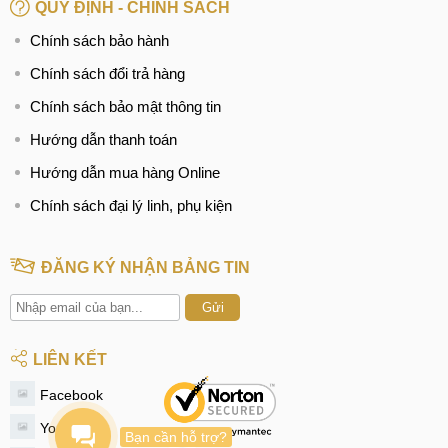
QUY ĐỊNH - CHÍNH SÁCH
Thay màn hình Oppo F17, F17 Pro
Chính sách bảo hành
Ép, thay mặt kính Oppo F17, F17 Pro
Chính sách đổi trả hàng
Chính sách bảo mật thông tin
Thay pin Oppo F17, F17 Pro
Hướng dẫn thanh toán
Thay camera Oppo F17, F17 Pro
Hướng dẫn mua hàng Online
Thay vỏ Oppo F17, F17 Pro
Chính sách đại lý linh, phụ kiện
Thay chân sạc Oppo F17, F17 Pro
ĐĂNG KÝ NHẬN BẢNG TIN
Thay loa Oppo F17, F17 Pro
Thay, sửa wifi Oppo F17, F17 Pro
Gửi
Thay mic Oppo F17, F17 Pro
LIÊN KẾT
Thay, sửa IC sóng Oppo F17, F17 Pro
Facebook
Sửa, Thay ổ sim Oppo F17, F17 Pro
Youtube
Bạn cần hỗ trợ?