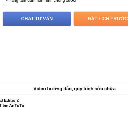
Tặng tấm dán màn hình chống xước!
CHAT TƯ VẤN
ĐẶT LỊCH TRƯỚC
Video hướng dẫn, quy trình sửa chữa
l Edition:
 điểm AnTuTu