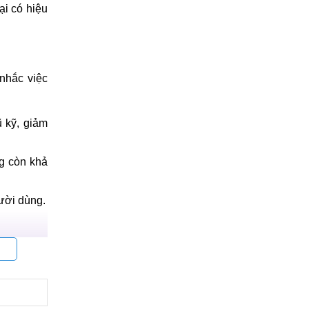
ại có hiệu
nhắc việc
ũ kỹ, giảm
g còn khả
gười dùng.