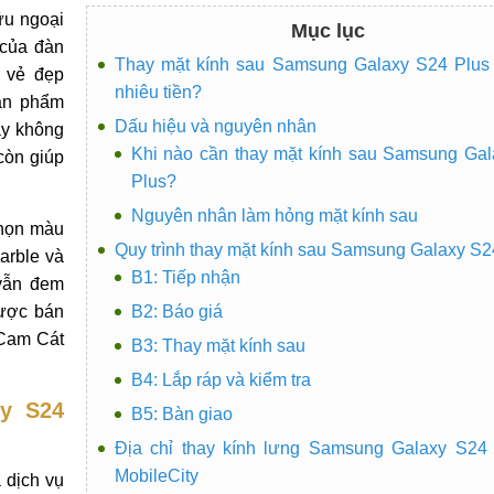
ữu ngoại
Mục lục
 của đàn
Thay mặt kính sau Samsung Galaxy S24 Plus
 vẻ đẹp
nhiêu tiền?
sản phẩm
Dấu hiệu và nguyên nhân
ày không
Khi nào cần thay mặt kính sau Samsung Ga
còn giúp
Plus?
Nguyên nhân làm hỏng mặt kính sau
chọn màu
Quy trình thay mặt kính sau Samsung Galaxy S2
arble và
B1: Tiếp nhận
vẫn đem
được bán
B2: Báo giá
 Cam Cát
B3: Thay mặt kính sau
B4: Lắp ráp và kiểm tra
y S24
B5: Bàn giao
Địa chỉ thay kính lưng Samsung Galaxy S24 
MobileCity
 dịch vụ