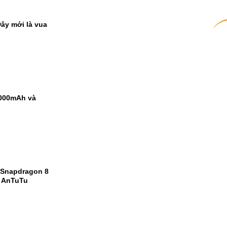
ây mới là vua
9000mAh và
 Snapdragon 8
m AnTuTu