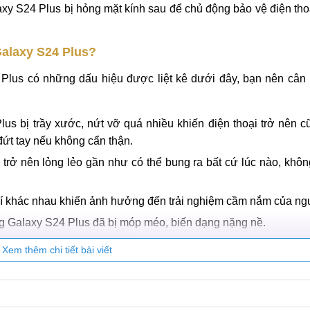
y S24 Plus bị hỏng mặt kính sau để chủ động bảo vệ điện tho
Galaxy S24 Plus?
 Plus có những dấu hiệu được liệt kê dưới đây, bạn nên cân 
s bị trầy xước, nứt vỡ quá nhiều khiến điện thoại trở nên c
ứt tay nếu không cẩn thận.
rở nên lỏng lẻo gần như có thể bung ra bất cứ lúc nào, khôn
ị trí khác nhau khiến ảnh hưởng đến trải nghiệm cầm nắm của n
g Galaxy S24 Plus đã bị móp méo, biến dạng nặng nề.
Xem thêm chi tiết bài viết