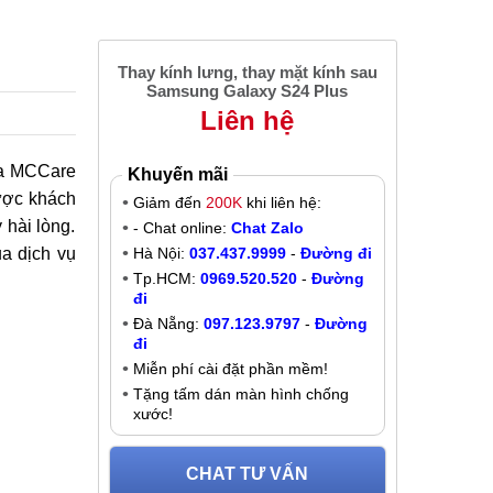
Thay kính lưng, thay mặt kính sau
Samsung Galaxy S24 Plus
Liên hệ
ữa MCCare
Khuyến mãi
ược khách
Giảm đến
200K
khi liên hệ:
hài lòng.
- Chat online:
Chat Zalo
ủa dịch vụ
Hà Nội:
037.437.9999
-
Đường đi
Tp.HCM:
0969.520.520
-
Đường
đi
Đà Nẵng:
097.123.9797
-
Đường
đi
Miễn phí cài đặt phần mềm!
Tặng tấm dán màn hình chống
xước!
CHAT TƯ VẤN