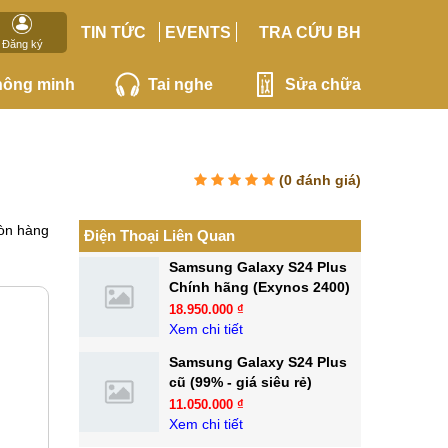
TIN TỨC
EVENTS
TRA CỨU BH
Đăng ký
hông minh
Tai nghe
Sửa chữa
(
0
đánh giá)
òn hàng
Điện Thoại Liên Quan
Samsung Galaxy S24 Plus
Chính hãng (Exynos 2400)
18.950.000 ₫
Xem chi tiết
Samsung Galaxy S24 Plus
cũ (99% - giá siêu rẻ)
11.050.000 ₫
Xem chi tiết