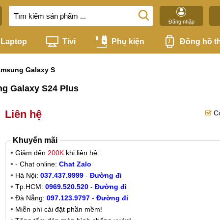
Đăng nhập
Laptop
Tivi
Phụ kiện
Đồng hồ t
msung Galaxy S
ng Galaxy S24 Plus
Liên hệ
C
Khuyến mãi
Giảm đến
200K
khi liên hệ:
- Chat online:
Chat Zalo
Hà Nội:
037.437.9999
-
Đường đi
Tp.HCM:
0969.520.520
-
Đường đi
Đà Nẵng:
097.123.9797
-
Đường đi
Miễn phí cài đặt phần mềm!