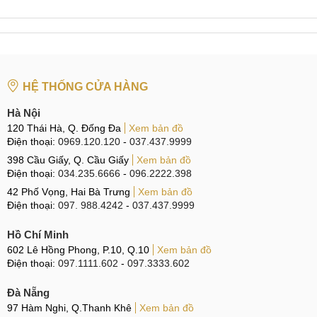
Tại Đà Nẵng
CN 6:
97 Hàm Nghi, Q.Thanh Khê
Hotline:
097.123.9797
-
Đường đi:
Xem bản đồ
HỆ THỐNG CỬA HÀNG
Cam kết thay mặt kính sau Samsung Galaxy
Hà Nội
M55 Uy tín
120 Thái Hà, Q. Đống Đa
Xem bản đồ
Điện thoại:
0969.120.120
-
037.437.9999
Với mong muốn mang đến sự hài lòng và an tâm cho khách
398 Cầu Giấy, Q. Cầu Giấy
Xem bản đồ
hàng, MobileCity Care không ngừng nâng cao chất lượng
Điện thoại:
034.235.6666
-
096.2222.398
sửa chữa, cung cấp dịch vụ với các cam kết cụ thể và rõ
42 Phố Vọng, Hai Bà Trưng
Xem bản đồ
ràng về linh kiện đầu vào cũng như chi phí, giúp khách hàng
Điện thoại:
097. 988.4242
-
037.437.9999
có được những trải nghiệm thay mặt kính sau Samsung
Hồ Chí Minh
Galaxy M55 trọn vẹn nhất.
602 Lê Hồng Phong, P.10, Q.10
Xem bản đồ
Linh kiện Zin 100%
Điện thoại:
097.1111.602
-
097.3333.602
Đà Nẵng
97 Hàm Nghi, Q.Thanh Khê
Xem bản đồ
Linh kiện Zin 100%