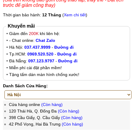
trước để giảm công thay)
Thời gian bảo hành:
12 Tháng
(
Xem chi tiết
)
Khuyến mãi
Giảm đến
200K
khi liên hệ:
- Chat online:
Chat Zalo
Hà Nội:
037.437.9999
-
Đường đi
Tp.HCM:
0969.520.520
-
Đường đi
Đà Nẵng:
097.123.9797
-
Đường đi
Miễn phí cài đặt phần mềm!
Tặng tấm dán màn hình chống xước!
Danh Sách Cửa Hàng:
Cửa hàng online
(Còn hàng)
120 Thái Hà, Q. Đống Đa
(Còn hàng)
398 Cầu Giấy, Q. Cầu Giấy
(Còn hàng)
42 Phố Vọng, Hai Bà Trưng
(Còn hàng)