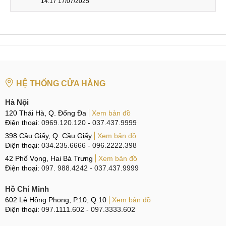
Va đập mạnh với vật cứng cũng là nguyên nhân khiến
14:17 17/07/2025
mặt kính màn hình iPhone 13 bị tổn hại.
Để điện thoại trong túi quần chật, balo chứa nhiều đồ
nặng hoặc bị đè ép có thể khiến kính bị nứt.
Tiếp xúc với môi trường nhiệt độ quá cao hoặc thay đổi
đột ngột cũng có thể ảnh hưởng đến độ bền của mặt
kính.
HỆ THỐNG CỬA HÀNG
Sau thời gian dài sử dụng, mặt kính có thể xuất hiện
Hà Nội
các vết xước, giảm khả năng chịu lực và dễ hư hỏng hơn
120 Thái Hà, Q. Đống Đa
Xem bản đồ
Điện thoại:
khi có tác động ngoại lực.
0969.120.120
-
037.437.9999
398 Cầu Giấy, Q. Cầu Giấy
Xem bản đồ
Thay màn hình và thay mặt kính khác nhau
Điện thoại:
034.235.6666
-
096.2222.398
thế nào?
42 Phố Vọng, Hai Bà Trưng
Xem bản đồ
Điện thoại:
097. 988.4242
-
037.437.9999
Nhiều người dùng thường nhầm lẫn giữa
thay màn hình
iPhone 13
và ép kính. Thực tế, đây là hai phương án sửa
Hồ Chí Minh
chữa áp dụng cho những tình trạng hư hỏng khác nhau.
602 Lê Hồng Phong, P.10, Q.10
Xem bản đồ
Điện thoại:
097.1111.602
-
097.3333.602
Ép kính iPhone 13: