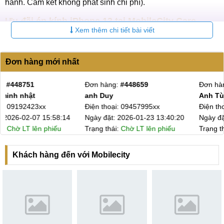
hành. Cam kết không phát sinh chi phí).
Ưu đãi ép kính iPhone 13 tại MobileCity Care
Xem thêm chi tiết bài viết
MobileCity Care luôn dành cho khách hàng nhiều ưu đãi
hấp dẫn kèm theo mỗi dịch vụ nhằm mang đến cho khách
Đơn hàng mới nhất
hàng trải nghiệm tốt nhất cũng như giúp khách hàng tiết
kiệm tối đa ngân sách. Dưới đây là một vài những ưu đãi
Đơn hàng:
#448337
Đơn hàng:
#447521
nổi bật của MobileCity Care cho dịch vụ ép kính iPhone 13:
Anh Tùng
Anh Đạt
Điện thoại: 03771896xx
Điện thoại: 09351861xx
Ngày đặt: 2025-12-10 20:10:51
Ngày đặt: 2025-11-10 12:32:40
Ưu đãi ép kính iPhone 13 tại MobileCity Care
Trạng thái:
Chờ LT lên phiếu
Trạng thái:
Đã viết hóa đơn
Kiểm tra máy miễn phí dù không sử dụng dịch vụ.
Khách hàng đến với Mobilecity
Miễn phí 100% công ép kính khi đặt lịch trước.
Miễn phí vệ sinh máy sau sửa chữa.
Bảo hành dài hạn lên đến 12 tháng.
Cam kết ép kính iPhone 13 Uy tín tại
MobileCity Care