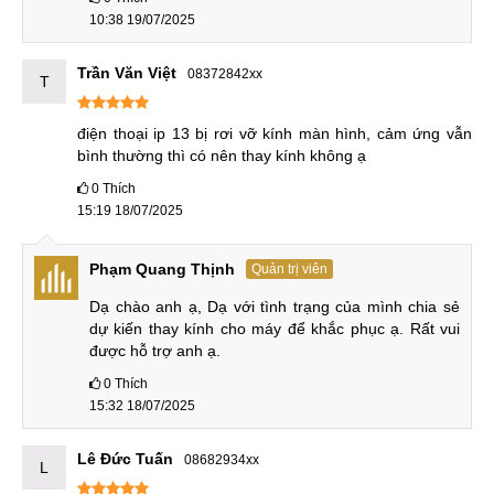
10:38 19/07/2025
Dưới đây là những nội dung liên quan đến dấu hiệu và
nguyên nhân hư hỏng mặt kính trên iPhone 13.
Trần Văn Việt
08372842xx
T
Dấu hiệu cần ép kính iPhone 13
điện thoại ip 13 bị rơi vỡ kính màn hình, cảm ứng vẫn 
Dưới đây là những dấu hiệu phổ biến cho thấy iPhone 13
bình thường thì có nên thay kính không ạ
cần được ép kính:
0
Thích
15:19 18/07/2025
Dấu hiệu cần ép kính iPhone 13
Phạm Quang Thịnh
Quản trị viên
Mặt kính xuất hiện các vết nứt, rạn hoặc vỡ sau khi va
chạm.
Dạ chào anh ạ, Dạ với tình trạng của mình chia sẻ 
dự kiến thay kính cho máy để khắc phục ạ. Rất vui 
Kính màn hình bị trầy xước nhiều, ảnh hưởng đến trải
được hỗ trợ anh ạ.
nghiệm sử dụng.
0
Thích
Mặt kính bong keo, hở mép hoặc có dấu hiệu tách khỏi
15:32 18/07/2025
màn hình.
Lê Đức Tuấn
08682934xx
Kính bị vỡ nhưng hình ảnh hiển thị vẫn rõ nét, không
L
sọc hay chảy mực.