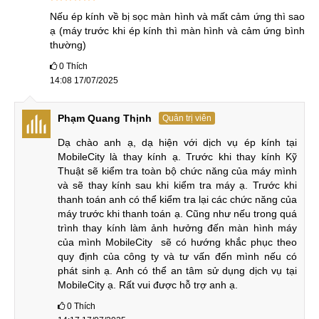
Nếu ép kính về bị sọc màn hình và mất cảm ứng thì sao 
Cảm ứng vẫn hoạt động ổn định trên toàn bộ màn hình.
ạ (máy trước khi ép kính thì màn hình và cảm ứng bình 
Bụi bẩn hoặc hơi ẩm lọt vào bên trong qua các vết nứt
thường)
trên mặt kính.
0
Thích
14:08 17/07/2025
Việc quan sát nội dung trên màn hình trở nên khó khăn
do mặt kính hư hỏng.
Phạm Quang Thịnh
Quản trị viên
Nguyên nhân hỏng mặt kính trên iPhone 13
Dạ chào anh ạ, dạ hiện với dịch vụ ép kính tại 
Mặt kính iPhone 13 được thiết kế khá bền bỉ, tuy nhiên trong
MobileCity là thay kính ạ. Trước khi thay kính Kỹ 
Thuật sẽ kiểm tra toàn bộ chức năng của máy mình 
quá trình sử dụng vẫn có thể gặp hư hỏng do nhiều tác động
và sẽ thay kính sau khi kiểm tra máy ạ. Trước khi 
khác nhau. Dưới đây là những nguyên nhân phổ biến nhất
thanh toán anh có thể kiểm tra lại các chức năng của 
khiến mặt kính iPhone 13 vỡ hỏng:
máy trước khi thanh toán ạ. Cũng như nếu trong quá 
trình thay kính làm ảnh hưởng đến màn hình máy 
của mình MobileCity  sẽ có hướng khắc phục theo 
Nguyên nhân mặt kính iPhone 13 hư hỏng
quy định của công ty và tư vấn đến mình nếu có 
phát sinh ạ. Anh có thể an tâm sử dụng dịch vụ tại 
Rơi rớt từ trên cao là nguyên nhân thường gặp nhất
MobileCity ạ. Rất vui được hỗ trợ anh ạ.
khiến mặt kính bị nứt, vỡ hoặc xuất hiện các vết rạn nứt.
0
Thích