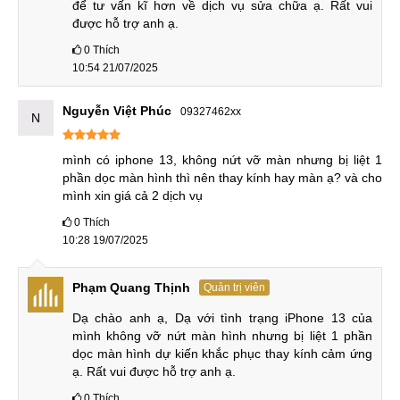
để tư vấn kĩ hơn về dịch vụ sửa chữa ạ. Rất vui 
sự cố do nhà sản xuất.
được hỗ trợ anh ạ.
Hỗ trợ bảo hành nhanh chóng
: Quy trình kiểm tra và
0
Thích
xử lý được thực hiện nhanh chóng, tiết kiệm thời gian
10:54 21/07/2025
cho khách hàng.
Nguyễn Việt Phúc
Phục vụ tận tình, chu đáo
: Luôn sẵn sàng giải đáp và
09327462xx
N
hỗ trợ khách hàng trong suốt quá trình sử dụng dịch vụ.
mình có iphone 13, không nứt vỡ màn nhưng bị liệt 1 
Cam kết bảo hành theo đúng những gì đã thỏa
phần dọc màn hình thì nên thay kính hay màn ạ? và cho 
thuận
: MobileCity Care cam kết thực hiện bảo hành theo
mình xin giá cả 2 dịch vụ
đúng quy định và những gì đã thống nhất với khách hàng
0
Thích
trước đó.
10:28 19/07/2025
Dấu hiệu và nguyên nhân
Phạm Quang Thịnh
Quản trị viên
Mặt kính iPhone 13 có thể bị nứt, vỡ hoặc trầy xước sau
Dạ chào anh ạ, Dạ với tình trạng iPhone 13 của 
thời gian sử dụng hay do các tác động va đập ngoài ý muốn.
mình không vỡ nứt màn hình nhưng bị liệt 1 phần 
Nhận biết sớm các dấu hiệu hư hỏng và nguyên nhân gây
dọc màn hình dự kiến khắc phục thay kính cảm ứng 
lỗi sẽ giúp bạn lựa chọn giải pháp ép kính kịp thời, tiết kiệm
ạ. Rất vui được hỗ trợ anh ạ.
chi phí và bảo vệ màn hình hiệu quả.
0
Thích