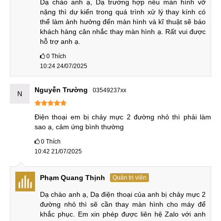
Dạ chào anh ạ, Dạ trường hợp nếu màn hình vỡ 
Báo giá chính xác trước khi sửa chữa:
Chi phí ép
nặng thì dự kiến trong quá trình xử lý thay kính có 
kính được báo rõ ràng trước khi thực hiện, cam kết không
thể làm ảnh hưởng đến màn hình và kĩ thuật sẽ báo 
khách hàng cân nhắc thay màn hình ạ. Rất vui được 
đội giá.
hỗ trợ anh ạ.
Không phát sinh chi phí
: Cam kết báo đúng giá ngay
0
Thích
từ ban đầu, không có chi phí phát sinh.
10:24 24/07/2025
Bảo hành dài hạn và Uy tín
Nguyễn Trường
03549237xx
N
Cam kết ép kính điện thoại iPhone 13 bảo hành 12 tháng
Điện thoại em bị chảy mực 2 đường nhỏ thì phải làm 
sao ạ, cảm ứng bình thường
Sau khi ép kính iPhone 13 tại MobileCity Care, khách hàng
0
Thích
được hưởng chính sách bảo hành rõ ràng, đảm bảo quyền
10:42 21/07/2025
lợi trong suốt thời gian sử dụng.
Bảo hành lên đến 12 tháng
: Hỗ trợ khắc phục các sự
Phạm Quang Thịnh
Quản trị viên
cố kỹ thuật phát sinh trong thời gian bảo hành.
Dạ chào anh ạ, Dạ điện thoại của anh bị chảy mực 2 
Lỗi 1 đổi 1 do nhà sản xuất
: Hỗ trợ đổi mới linh kiện
đường nhỏ thì sẽ cần thay màn hình cho máy để 
khắc phục. Em xin phép được liên hệ Zalo với anh 
miễn phí. Áp dụng cho những trường hợp linh kiện gặp