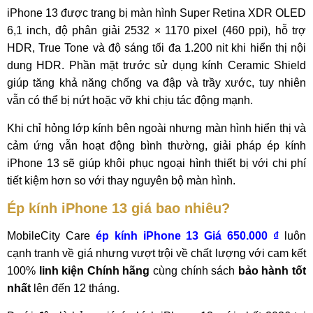
iPhone 13 được trang bị màn hình Super Retina XDR OLED
6,1 inch, độ phân giải 2532 × 1170 pixel (460 ppi), hỗ trợ
HDR, True Tone và độ sáng tối đa 1.200 nit khi hiển thị nội
dung HDR. Phần mặt trước sử dụng kính Ceramic Shield
giúp tăng khả năng chống va đập và trầy xước, tuy nhiên
vẫn có thể bị nứt hoặc vỡ khi chịu tác động mạnh.
Khi chỉ hỏng lớp kính bên ngoài nhưng màn hình hiển thị và
cảm ứng vẫn hoạt động bình thường, giải pháp ép kính
iPhone 13 sẽ giúp khôi phục ngoại hình thiết bị với chi phí
tiết kiệm hơn so với thay nguyên bộ màn hình.
Ép kính iPhone 13 giá bao nhiêu?
MobileCity Care
ép kính iPhone 13 Giá 650.000 ₫
luôn
cạnh tranh về giá nhưng vượt trội về chất lượng với cam kết
100%
linh kiện Chính hãng
cùng chính sách
bảo hành tốt
nhất
lên đến 12 tháng.