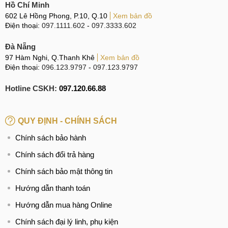
dù mặt kính sứt mẻ, vỡ nát.
Hồ Chí Minh
602 Lê Hồng Phong, P.10, Q.10
Xem bản đồ
Điện thoại:
097.1111.602
-
097.3333.602
Dấu hiệu cần thay mặt kính điện thoại Vivo V21e
Đà Nẵng
Nguyên nhân làm hỏng mặt kính Vivo V21e
97 Hàm Nghi, Q.Thanh Khê
Xem bản đồ
Điện thoại:
096.123.9797
-
097.123.9797
Có rất nhiều nguyên nhân gây ra tình trạng hư hỏng mặt
kính của Vivo V21e, dưới đây là một vài nguyên nhân chính:
Hotline CSKH:
097.120.66.88
Mặt kính điện thoại thường tiếp xúc với các bề mặt gây
QUY ĐỊNH - CHÍNH SÁCH
hại mà không được bảo vệ bởi kính cường lực.
Thói quen để điện thoại Vivo V21e trong balo, túi xách
Chính sách bảo hành
cùng với các vật cứng, sắc nhọn.
Chính sách đổi trả hàng
Mặt kính tiếp xúc với nguồn nhiệt lớn, gây hư hại cho
Chính sách bảo mật thông tin
bề mặt.
Hướng dẫn thanh toán
Người dùng thường để điện thoại Vivo V21e gần
Hướng dẫn mua hàng Online
người khi ngủ và có thể vô tình đè lên.
Chính sách đại lý linh, phụ kiện
Người dùng không may làm rơi điện thoại Vivo V21e