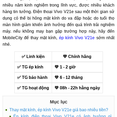
nhiều năm kinh nghiệm trong lĩnh vực, được nhiều khách
hàng tin tưởng. Điện thoại Vivo V21e sau một thời gian sử
dụng có thể bị hỏng mặt kính do va đập hoặc do tuổi thọ
màn hình giảm khiến ảnh hưởng đến quá trình trải nghiệm
máy. nếu không may bạn gặp trường hợp này, hãy đến
MobileCity để thay mặt kính,
ép kính Vivo V21e
sớm nhất
nhé.
✅ Linh kiện
💛 Chính hãng
✅ TG ép kính
💛 1 - 2 giờ
✅ TG bảo hành
💛 6 - 12 tháng
✅ TG hoạt động
💛 08h - 22h hằng ngày
Mục lục
Thay mặt kính, ép kính Vivo V21e giá bao nhiêu tiền?
Ép kính điện thoại Vivo V21e có ảnh hưởng gì