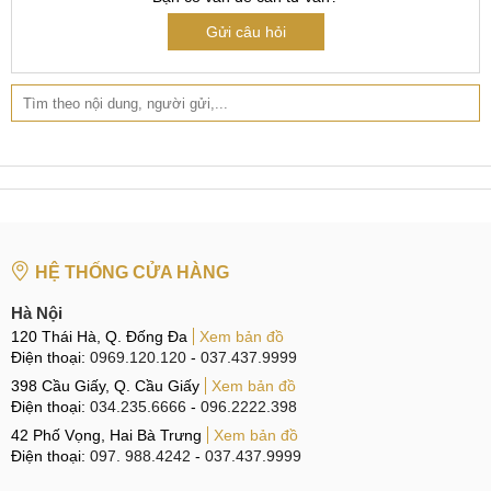
MobileCity tìm hiểu thêm thông tin về những dấu hiệu và
Gửi câu hỏi
nguyên nhân khiến mặt kính Vivo V21e bị vỡ, hỏng.
Khi nào cần thay mặt kính, ép kính Vivo V21e?
Những biểu hiện thường thấy khi điện thoại Vivo V21e bị
vỡ, hỏng mặt kính có thể kể đến như sau:
Màn hình Vivo V21e không bị xuất hiện những điểm
phản quang hay đốm sáng, mặc dù mặt kính đã bị vỡ khá
nặng.
HỆ THỐNG CỬA HÀNG
Mặt kính có nhiều vết trầy xước quá sâu, bám nhiều
Hà Nội
bụi bẩn ảnh hưởng đến vẻ bề ngoài của Vivo V21e.
120 Thái Hà, Q. Đống Đa
Xem bản đồ
Các thao tác cảm ứng vẫn hoạt động bình thường,
Điện thoại:
0969.120.120
-
037.437.9999
không có hiện tượng chết cảm ứng hay lỗi cảm ứng dù
398 Cầu Giấy, Q. Cầu Giấy
Xem bản đồ
Điện thoại:
034.235.6666
-
096.2222.398
mặt kính đã bị hỏng nặng.
42 Phố Vọng, Hai Bà Trưng
Xem bản đồ
Màn hình Vivo V21e hiển thị màu sắc tốt, không có
Điện thoại:
097. 988.4242
-
037.437.9999
hiện tượng ngả màu, ám màu hay tự lưu ảnh màn hình