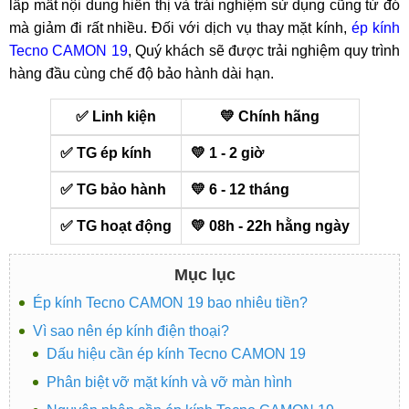
lấp mất nội dung hiển thị và trải nghiệm sử dụng cũng từ đó
mà giảm đi rất nhiều. Đối với dịch vụ thay mặt kính,
ép kính
Tecno CAMON 19
, Quý khách sẽ được trải nghiệm quy trình
hàng đầu cùng chế độ bảo hành dài hạn.
✅ Linh kiện
💛 Chính hãng
✅ TG ép kính
💛 1 - 2 giờ
✅ TG bảo hành
💛 6 - 12 tháng
✅ TG hoạt động
💛 08h - 22h hằng ngày
Mục lục
Ép kính Tecno CAMON 19 bao nhiêu tiền?
Vì sao nên ép kính điện thoại?
Dấu hiệu cần ép kính Tecno CAMON 19
Phân biệt vỡ mặt kính và vỡ màn hình