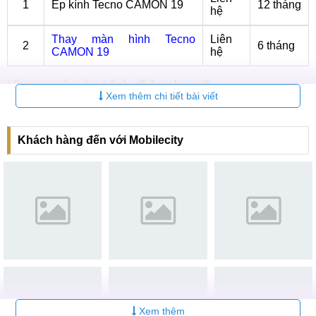
1
Ép kính Tecno CAMON 19
12 tháng
hệ
Thay màn hình Tecno
Liên
2
6 tháng
CAMON 19
hệ
Vì sao nên ép kính điện thoại?
Xem thêm chi tiết bài viết
Linh kiện điện thoại là những bộ phận có sự liên kết chặt
chẽ với nhau để tạo nên một thiết bị hoàn chỉnh. Một khi
Khách hàng đến với Mobilecity
máy gặt vấn đề về mặt kính, sẽ rất nguy hiểm nếu không kịp
thời khắc phục vì rất có thể nó sẽ làm ảnh hưởng tới màn
hình bên trong máy. Hãy cùng MobileCity khám phá các dấu
hiệu cũng như nguyên nhân dẫn tới tình trạng này để đi đến
phương án giải quyết phù hợp.
Dấu hiệu cần ép kính Tecno CAMON 19
Khi Tecno CAMON 19 gặp hư hỏng mặt kính, chúng ta có
thể nhận biết thông qua những biểu hiện sau đây:
Xem thêm