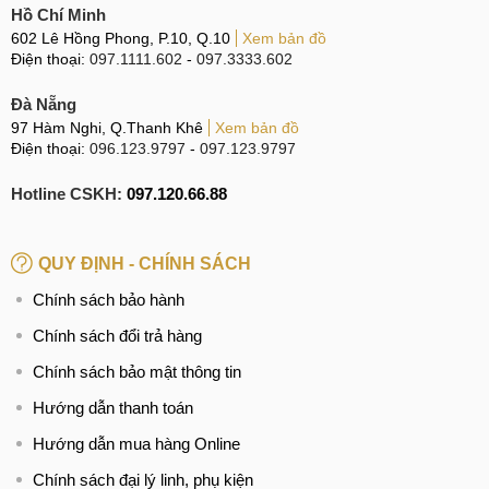
Mặt kính điện thoại hỏng hóc là vấn đề thường gặp và
Hồ Chí Minh
602 Lê Hồng Phong, P.10, Q.10
Xem bản đồ
nguyên nhân chính dẫn tới tình trạng này có thể kể đến như
Điện thoại:
097.1111.602
-
097.3333.602
sau:
Đà Nẵng
Tecno CAMON 19 chịu lực tác động lớn do bị vật nặng
97 Hàm Nghi, Q.Thanh Khê
Xem bản đồ
đè lên, gây áp lực lên mặt kính và từ đó gây vỡ hỏng.
Điện thoại:
096.123.9797
-
097.123.9797
Người dùng không giữ gìn cẩn thận máy, không bảo vệ
Hotline CSKH:
097.120.66.88
thiết bị bằng cách sử dụng ốp lưng hay kính cường lực
khiến bộ phận này hỏng hóc.
Bề mặt kính biến dạng do thường xuyên tiếp xúc với
QUY ĐỊNH - CHÍNH SÁCH
nguồn nhiệt lớn.
Chính sách bảo hành
Rơi rớt, va chạm mạnh là những tác nhân chính khiến
Chính sách đổi trả hàng
màn hình không còn được nguyên vẹn như trước.
Chính sách bảo mật thông tin
Tecno CAMON 19 bị trầy xước, nứt mặt kính do
Hướng dẫn thanh toán
thường xuyên được đặt ở những nơi chật hẹp như balo,
túi xách khiến các vật nhọn làm ảnh hưởng tới bộ phận
Hướng dẫn mua hàng Online
này.
Chính sách đại lý linh, phụ kiện