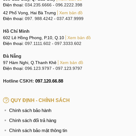
Điện thoại:
034.235.6666
-
096.2222.398
Địa chỉ ép kính Google Pixel 7a uy tín
42 Phố Vọng, Hai Bà Trưng
Xem bản đồ
Điện thoại:
097. 988.4242
-
037.437.9999
Có rất nhiều những địa chỉ ép kính điện thoại Google Pixel
7a. Tuy nhiên, không phải ở đâu cũng sử dụng linh kiện
Hồ Chí Minh
chính hãng cũng như có tâm với nghề. Với gần 10 năm kinh
602 Lê Hồng Phong, P.10, Q.10
Xem bản đồ
nghiệm trong nghề sửa chữa điện thoại, chiếm được lòng
Điện thoại:
097.1111.602
-
097.3333.602
tin của hàng ngàn khách hàng trên cả nước, có cơ sở hoạt
Đà Nẵng
động trên cả ba miền tổ quốc. MCCare chúng tôi luôn cam
97 Hàm Nghi, Q.Thanh Khê
Xem bản đồ
kết:
Điện thoại:
096.123.9797
-
097.123.9797
Linh kiện chính hãng, zin 100%.
Hotline CSKH:
097.120.66.88
Chuyên viên kỹ thuật được đào tạo bài bản, có tay
nghề và kinh nghiệm trong lĩnh vực sửa chữa điện thoại.
QUY ĐỊNH - CHÍNH SÁCH
Mức giá hấp dẫn, đi kèm nhiều quà tặng và chương
Chính sách bảo hành
trình khuyến mại.
Chính sách đổi trả hàng
Thời gian ép kính nhanh chóng, chế độ bảo hành 6 -
12 tháng.
Chính sách bảo mật thông tin