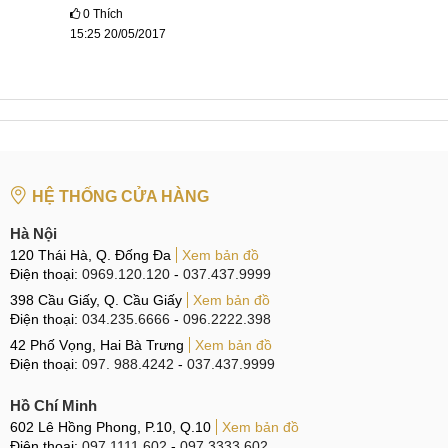
0
Thích
thay mặt kính Lenovo A390 chính hãng
15:25 20/05/2017
thay mặt kính Lenovo A390 tại Hà Nội và TPHCM
HỆ THỐNG CỬA HÀNG
Hà Nội
120 Thái Hà, Q. Đống Đa
Xem bản đồ
Điện thoại:
0969.120.120
-
037.437.9999
398 Cầu Giấy, Q. Cầu Giấy
Xem bản đồ
Điện thoại:
034.235.6666
-
096.2222.398
42 Phố Vọng, Hai Bà Trưng
Xem bản đồ
Điện thoại:
097. 988.4242
-
037.437.9999
Hồ Chí Minh
602 Lê Hồng Phong, P.10, Q.10
Xem bản đồ
Điện thoại:
097.1111.602
-
097.3333.602