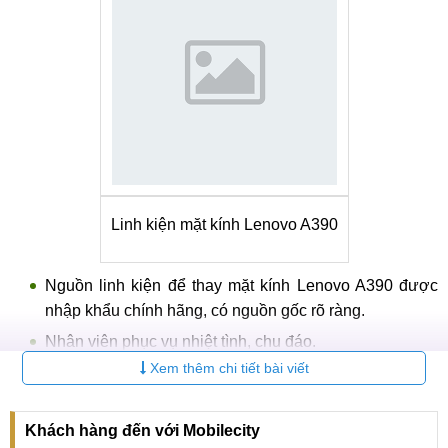
Linh kiện mặt kính Lenovo A390
Nguồn linh kiện để thay mặt kính Lenovo A390 được
nhập khẩu chính hãng, có nguồn gốc rõ ràng.
Nhân viên phục vụ nhiệt tình, chu đáo.
Xem thêm chi tiết bài viết
MobileCity dành cho khách hàng chế độ 1 đổi 1 linh
kiện trong 7 ngày đầu và chế độ bảo hành lâu dài đúng
như cam kết để khách hàng thoải mái và tan tâm.
Khách hàng đến với Mobilecity