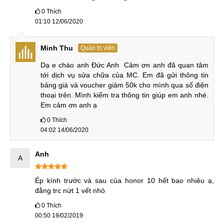
0
Thích
Mọi thắc mắc về dịch vụ thay mặt kính Huawei Honor 10 GT,
01:10 12/06/2020
Lite quý khách vui lòng liên hệ theo hotline, truy cập vào
website hoặc đến trực tiếp các cửa hàng của trung tâm để
Minh Thu
Quản trị viên
nhận được hỗ trợ tốt nhất.
Dạ e chào anh Đức Anh  Cảm ơn anh đã quan tâm 
Xem thêm: Dịch vụ ép
thay mặt kính cảm ứng Huawei P30
tới dịch vụ sửa chữa của MC. Em đã gửi thông tin 
bảng giá và voucher giảm 50k cho mình qua số điện 
Hân hạnh đón tiếp quý khách!
thoại trên. Mình kiểm tra thông tin giúp em anh nhé. 
Em cảm ơn anh ạ
Hệ thống sửa chữa điện thoại di động
MobileCity Care
0
Thích
04:02 14/06/2020
Tại Hà Nội
Anh
CN 1:
120 Thái Hà, Q. Đống Đa
A
Hotline:
037.437.9999
Ép kính trước và sau của honor 10 hết bao nhiêu ạ, 
CN 2:
398 Cầu Giấy, Q. Cầu Giấy
đằng trc nứt 1 vết nhỏ
Hotline:
096.2222.398
0
Thích
00:50 19/02/2019