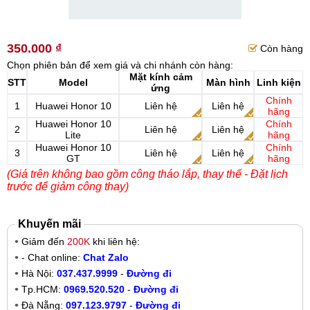
350.000 ₫
Còn hàng
Chọn phiên bản để xem giá và chi nhánh còn hàng:
Mặt kính cảm
STT
Model
Màn hình
Linh kiện
ứng
Chính
1
Huawei Honor 10
Liên hệ
Liên hệ
hãng
Huawei Honor 10
Chính
2
Liên hệ
Liên hệ
Lite
hãng
Huawei Honor 10
Chính
3
Liên hệ
Liên hệ
GT
hãng
(Giá trên không bao gồm công tháo lắp, thay thế - Đặt lịch
trước để giảm công thay)
Khuyến mãi
Giảm đến
200K
khi liên hệ:
- Chat online:
Chat Zalo
Hà Nội:
037.437.9999
-
Đường đi
Tp.HCM:
0969.520.520
-
Đường đi
Đà Nẵng:
097.123.9797
-
Đường đi