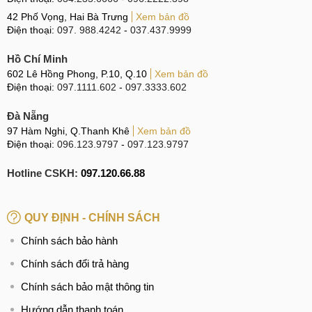
giá thay mặt kính huawei honor 10 bao nhiêu tiền
42 Phố Vọng, Hai Bà Trưng
Xem bản đồ
Điện thoại:
097. 988.4242
-
037.437.9999
thay mặt kính huawei honor 10 GT hà nội, tphcm, đà
nẵng
Hồ Chí Minh
602 Lê Hồng Phong, P.10, Q.10
Xem bản đồ
Điện thoại:
097.1111.602
-
097.3333.602
Đà Nẵng
97 Hàm Nghi, Q.Thanh Khê
Xem bản đồ
Điện thoại:
096.123.9797
-
097.123.9797
Hotline CSKH:
097.120.66.88
QUY ĐỊNH - CHÍNH SÁCH
Chính sách bảo hành
Chính sách đổi trả hàng
Chính sách bảo mật thông tin
Hướng dẫn thanh toán