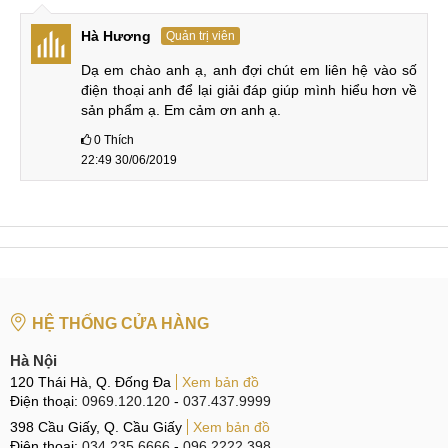
CN 3:
42 Phố Vọng, Hai Bà Trưng
Hotline:
0338.424242
Hà Hương
Quản trị viên
Dạ em chào anh ạ, anh đợi chút em liên hệ vào số 
Tại TP Hồ Chí Minh
điện thoại anh để lại giải đáp giúp mình hiểu hơn về 
sản phẩm ạ. Em cảm ơn anh ạ.
CN 4:
123 Trần Quang Khải, Quận 1
0
Thích
Hotline:
0969.520.520
22:49 30/06/2019
CN 5:
602 Lê Hồng Phong, Quận 10
Hotline:
097.3333.602
Tại Đà Nẵng
CN 6:
97 Hàm Nghi, Q.Thanh Khê
HỆ THỐNG CỬA HÀNG
Hotline:
097.123.9797
Hà Nội
Từ khóa liên quan
:
120 Thái Hà, Q. Đống Đa
Xem bản đồ
Điện thoại:
0969.120.120
-
037.437.9999
ép cảm ứng huawei honor 10 giá rẻ
398 Cầu Giấy, Q. Cầu Giấy
Xem bản đồ
thay mặt kính huawei honor 10 lấy ngay
Điện thoại:
034.235.6666
-
096.2222.398