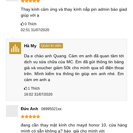
Thay mặt kính Huawei Honor 10 GT chất lượng
Thay kính cảm ứng và thay kính nắp pin admin báo giad 
giúp với ạ
Thời gian sửa chữa nhanh chóng, lấy ngay và cam kết
0
Thích
không xảy ra bất kỳ sai xót nào trong quá trình sửa
02:51 31/07/2020
chữa, thay thế.
Bảo hành từ 3-12 tháng tùy vào dịch vụ quý khách sử
Hà My
Quản trị viên
dụng tại trung tâm.
Dạ e chào anh Quang. Cảm ơn anh đã quan tâm tới 
Phòng chờ mát mẻ phục vụ quý khách chờ thực hiện
dịch vụ sửa chữa của MC. Em đã gửi thông tin bảng 
giá và voucher giảm 50k cho mình qua số điện thoại 
dịch vụ thay mặt cảm ứng tại MobileCity.
trên. Mình kiểm tra thông tin giúp em anh nhé. Em 
Nhiều ưu đãi hấp dẫn khi quý khách thay mặt kính
cảm ơn anh ạ
Huawei Honor 10: Miễn phí vệ sinh & kiểm tra điện
1
Thích
thoại Huawei, tặng dán chống xước màn hình điện
16:02 31/07/2020
thoại Honor 10, 10 GT tặng giftcard sửa chữa trị giá
50-100k,..
Đức Anh
08995021xx
Với những yếu tố trên,
MobileCity
tự hào mang đến khách
hàng những dịch vụ sửa chữa. thay thế mặt kính cảm ứng
đang cần thay mặt kính cho mayd honor 10, cửa hàng 
mình có sẵn không ạ? báo  giá cho mình với
hài lòng nhất.