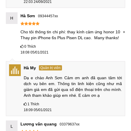
22:03 24/09/2021
Quý khách sẽ được trực tiếp kiểm tra linh kiện mặt
kiếng Huawei Honor 10 GT trước khi kỹ thuật viên tiến
Hà Sơn
09344457xx
H
hành thay mặt kính Huawei Honor 10, ký tên lên linh
kiện, quan sát toàn bộ quá trình thay thế và kiểm tra lại
Cho tôi thông tin chi phí: thay kính cảm ứng honor 10  + 
điện thoại sau khi dịch vụ sửa chữa được hoàn thành
Thay pin iPhone 6s Plus Pisen DL cao.  Many thanks!
dưới sự hướng dẫn của kỹ thuật viên.
0
Thích
Thay mặt kính Huawei Honor 10 Lite, 10 GT giá rẻ
18:08 05/01/2021
Tại trung tâm MobileCity, giá các dịch vụ sửa chữa
Hà My
Quản trị viên
được công khai, minh bạch, tư vấn viên sẵn sàng giải
đáp mọi thắc mắc của quý khách 1 cách chi tiết nhất.
Dạ e chào Anh Sơn Cảm ơn anh đã quan tâm tới 
dịch vụ bên em. Thông tin linh kiện cũng như mã 
Giá thay mặt kính Huawei Honor 10 Lite tại trung tâm là
giảm giá em đã gửi qua số điện thoại trên cho mình. 
mức giá rẻ nhất có thể, mang đến khách hàng của
Anh tham khảo giúp em nhé. E cảm ơn ạ
trung tâm lợi ích nhiều nhất, cạnh tranh trên thị trường.
1
Thích
18:09 05/01/2021
Trung tâm sửa chữa MobileCity
Lương văn quang
03379637xx
L