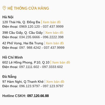
Tùy vào nhu cầu sử dụng và tình hình kinh tế của bản thân
HỆ THỐNG CỬA HÀNG
mà bạn có thể linh hoạt lựa chọn giữa hai loại màn hình
Hà Nội
thay thế.
120 Thái Hà, Q. Đống Đa
Xem bản đồ
Điện thoại:
0969.120.120
-
037.437.9999
398 Cầu Giấy, Q. Cầu Giấy
Xem bản đồ
Giá màn hình Redmi Note 12S linh kiện
Điện thoại:
034.235.6666
-
096.2222.398
42 Phố Vọng, Hai Bà Trưng
Xem bản đồ
Dấu hiệu và nguyên nhân
Điện thoại:
097. 988.4242
-
037.437.9999
Màn hình là bộ phận quan trọng, là nơi hiển thị các thông tin,
Hồ Chí Minh
hình ảnh và cũng là nơi tiếp nhận các thao tác cảm ứng của
602 Lê Hồng Phong, P.10, Q.10
Xem bản đồ
Điện thoại:
097.1111.602
-
097.3333.602
người dùng. Bởi vậy, chất lượng màn hình sẽ ảnh hưởng
không nhỏ đến chất lượng trải nghiệm của bạn.
Đà Nẵng
97 Hàm Nghi, Q.Thanh Khê
Xem bản đồ
Một khi màn hình bị hỏng, mất khả năng hiển thị thì gần như
Điện thoại:
096.123.9797
-
097.123.9797
điện thoại sẽ không thể hoạt động như bình thường. Vậy
việc thay màn hình mới là điều rất cần thiết trong trường
Hotline CSKH:
097.120.66.88
hợp này.