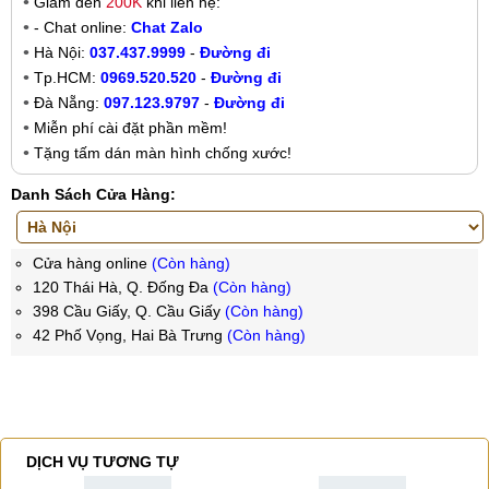
Giảm đến
200K
khi liên hệ:
- Chat online:
Chat Zalo
Hà Nội:
037.437.9999
-
Đường đi
Tp.HCM:
0969.520.520
-
Đường đi
Đà Nẵng:
097.123.9797
-
Đường đi
Miễn phí cài đặt phần mềm!
Tặng tấm dán màn hình chống xước!
Danh Sách Cửa Hàng:
Cửa hàng online
(Còn hàng)
120 Thái Hà, Q. Đống Đa
(Còn hàng)
398 Cầu Giấy, Q. Cầu Giấy
(Còn hàng)
42 Phố Vọng, Hai Bà Trưng
(Còn hàng)
DỊCH VỤ TƯƠNG TỰ