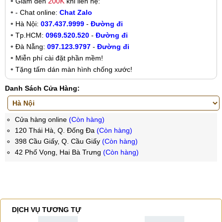
Giảm đến
200K
khi liên hệ:
- Chat online:
Chat Zalo
Hà Nội:
037.437.9999
-
Đường đi
Tp.HCM:
0969.520.520
-
Đường đi
Đà Nẵng:
097.123.9797
-
Đường đi
Miễn phí cài đặt phần mềm!
Tặng tấm dán màn hình chống xước!
Danh Sách Cửa Hàng:
Cửa hàng online
(Còn hàng)
120 Thái Hà, Q. Đống Đa
(Còn hàng)
398 Cầu Giấy, Q. Cầu Giấy
(Còn hàng)
42 Phố Vọng, Hai Bà Trưng
(Còn hàng)
DỊCH VỤ TƯƠNG TỰ