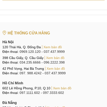
Để có được sự tin tưởng của khách hàng, trong suốt quá
trình hoạt động, MobileCity Care không ngừng nỗ lực nâng
cao chất lượng dịch vụ, cung cấp kèm theo những cam kết
Uy tín nhằm mang đến sự yên tâm tuyệt đối cho khách hàng.
Linh kiện Zin 100%
HỆ THỐNG CỬA HÀNG
Hà Nội
Linh kiện Zin 100%
120 Thái Hà, Q. Đống Đa
Xem bản đồ
Điện thoại:
0969.120.120
-
037.437.9999
Đảm bảo chất lượng màn hình sau thay thế tương đương
398 Cầu Giấy, Q. Cầu Giấy
Xem bản đồ
nhất với linh kiện gốc, MobileCity Care luôn ưu tiên lựa
Điện thoại:
034.235.6666
-
096.2222.398
chọn những linh kiện có nguồn gốc rõ ràng, đạt chuẩn chất
42 Phố Vọng, Hai Bà Trưng
Xem bản đồ
lượng cao nhất:
Điện thoại:
097. 988.4242
-
037.437.9999
Linh kiện Zin 100%
: Cam kết tất cả màn hình được sử
Hồ Chí Minh
dụng trong thay thế đều là hàng mới nguyên bản 100%,
602 Lê Hồng Phong, P.10, Q.10
Xem bản đồ
không sử dụng linh kiện tái chế.
Điện thoại:
097.1111.602
-
097.3333.602
Chính hãng, chất lượng cao
: Cam kết chỉ sử dụng
Đà Nẵng
linh kiện được nhập Chính hãng từ nhà sản xuất, đảm