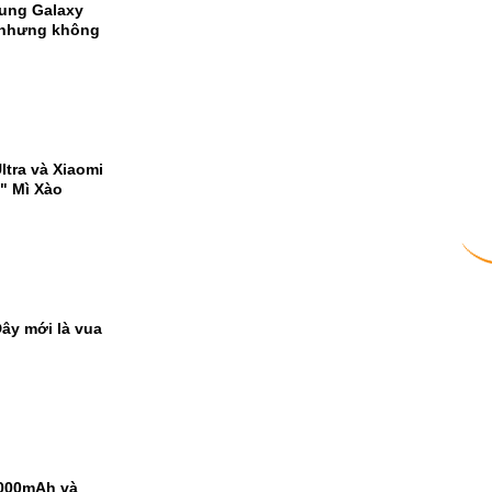
sung Galaxy
ổ nhưng không
tra và Xiaomi
" Mì Xào
ây mới là vua
9000mAh và