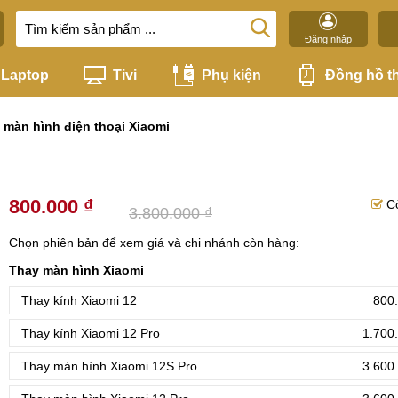
Đăng nhập
Laptop
Tivi
Phụ kiện
Đồng hồ t
 màn hình điện thoại Xiaomi
800.000 ₫
C
3.800.000 ₫
Chọn phiên bản để xem giá và chi nhánh còn hàng:
Thay màn hình Xiaomi
Thay kính Xiaomi 12
800.
Thay kính Xiaomi 12 Pro
1.700
Thay màn hình Xiaomi 12S Pro
3.600