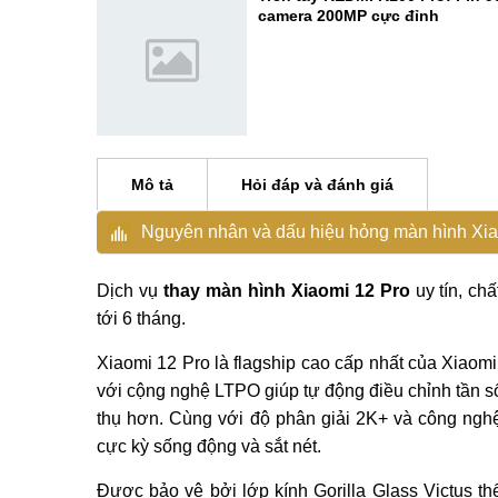
camera 200MP cực đỉnh
Mô tả
Hỏi đáp và đánh giá
Nguyên nhân và dấu hiệu hỏng màn hình Xia
Dịch vụ
thay màn hình Xiaomi 12 Pro
uy tín, ch
tới 6 tháng.
Xiaomi 12 Pro là flagship cao cấp nhất của Xiao
với cộng nghệ LTPO giúp tự động điều chỉnh tần số
thụ hơn. Cùng với độ phân giải 2K+ và công ngh
cực kỳ sống động và sắt nét.
Được bảo vệ bởi lớp kính Gorilla Glass Victus t