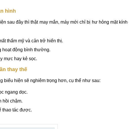
àn hình
hiện sau đây thì thật may mắn, máy mới chỉ bị hư hỏng mặt kín
ất thẩm mỹ và cản trở hiển thị.
g hoạt động bình thường.
ảy mực hay kẻ sọc.
ần thay thế
g biểu hiện sẽ nghiêm trọng hơn, cụ thể như sau:
ọc ngang dọc.
ản hồi chậm.
ể thao tác được.