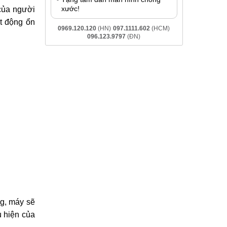
xước!
của người
ạt động ổn
0969.120.120
(HN)
097.1111.602
(HCM)
096.123.9797
(ĐN)
ng, máy sẽ
 hiện của