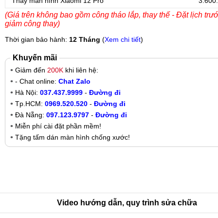
Thay màn hình Xiaomi 12 Pro
3.600
(Giá trên không bao gồm công tháo lắp, thay thế - Đặt lịch trư
giảm công thay)
Thời gian bảo hành:
12 Tháng
(
Xem chi tiết
)
Khuyến mãi
Giảm đến
200K
khi liên hệ:
- Chat online:
Chat Zalo
Hà Nội:
037.437.9999
-
Đường đi
Tp.HCM:
0969.520.520
-
Đường đi
Đà Nẵng:
097.123.9797
-
Đường đi
Miễn phí cài đặt phần mềm!
Tặng tấm dán màn hình chống xước!
Video hướng dẫn, quy trình sửa chữa