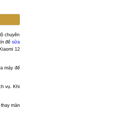
 độ chuyên
tín để
sửa
 Xiaomi 12
ra máy để
ch vụ. Khi
c thay màn