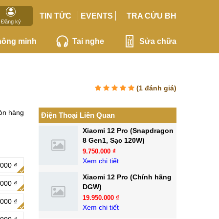
TIN TỨC
EVENTS
TRA CỨU BH
Đăng ký
hông minh
Tai nghe
Sửa chữa
(
1
đánh giá)
òn hàng
Điện Thoại Liên Quan
Xiaomi 12 Pro (Snapdragon
8 Gen1, Sạc 120W)
9.750.000 ₫
Xem chi tiết
000 ₫
Xiaomi 12 Pro (Chính hãng
.000 ₫
DGW)
19.950.000 ₫
.000 ₫
Xem chi tiết