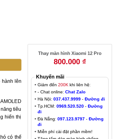
2
Thay màn hình Xiaomi 12 Pro
800.000 ₫
Khuyến mãi
o hành lên
Giảm đến
200K
khi liên hệ:
- Chat online:
Chat Zalo
Hà Nội:
037.437.9999
-
Đường đi
nh AMOLED
Tp.HCM:
0969.520.520
-
Đường
 năng tiêu
đi
 hiển thị
Đà Nẵng:
097.123.9797
-
Đường
đi
Miễn phí cài đặt phần mềm!
khó có thể
Tặng tấm dán màn hình chống