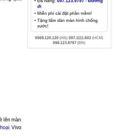
Hà Nội:
037.437.9999
-
Đường đi
Tp.HCM:
0969.520.520
-
Đường
iểu những
đi
thông qua
Đà Nẵng:
097.123.9797
-
Đường
đi
Miễn phí cài đặt phần mềm!
Tặng tấm dán màn hình chống
xước!
0969.120.120
(HN)
097.1111.602
(HCM)
096.123.9797
(ĐN)