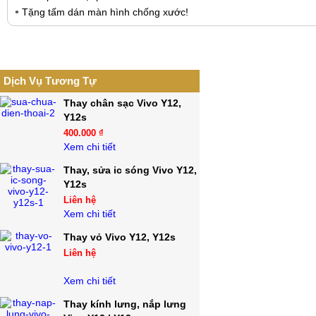
Tặng tấm dán màn hình chống xước!
Dịch Vụ Tương Tự
Thay chân sạc Vivo Y12,
Y12s
400.000 ₫
Xem chi tiết
Thay, sửa ic sóng Vivo Y12,
Y12s
Liên hệ
Xem chi tiết
Thay vỏ Vivo Y12, Y12s
Liên hệ
Xem chi tiết
Thay kính lưng, nắp lưng