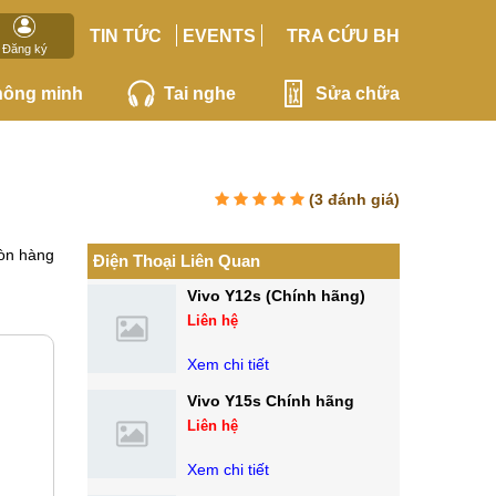
TIN TỨC
EVENTS
TRA CỨU BH
Đăng ký
hông minh
Tai nghe
Sửa chữa
(
3
đánh giá)
òn hàng
Điện Thoại Liên Quan
Vivo Y12s (Chính hãng)
Liên hệ
Xem chi tiết
Vivo Y15s Chính hãng
Liên hệ
Xem chi tiết