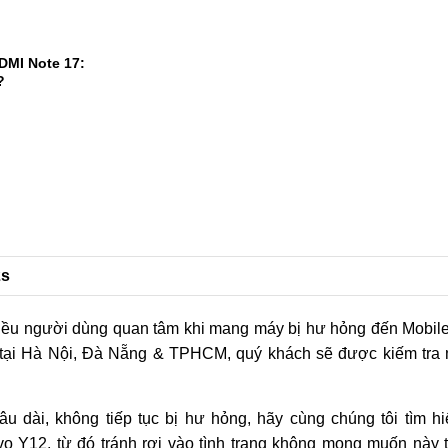
ủa dòng F
DMI Note 17:
?
1
2s
hiều người dùng quan tâm khi mang máy bị hư hỏng đến Mobile
ng tại Hà Nội, Đà Nẵng & TPHCM, quý khách sẽ được kiếm tra