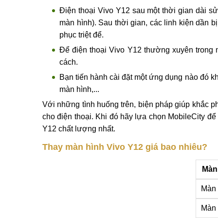
Bạn đánh rơi điện thoại Vivo Y12 khiến máy 
hình của máy,... Điều này khiến màn hình V
Y12 để khắc phục triệt để tình trạng này.
Điện thoại Vivo Y12 sau một thời gian dài s
màn hình). Sau thời gian, các linh kiện dần
phục triệt để.
Để điện thoại Vivo Y12 thường xuyên trong
cách.
Bạn tiến hành cài đặt một ứng dụng nào đó k
màn hình,...
Với những tình huống trên, biện pháp giúp khắc phụ
cho điện thoại. Khi đó hãy lựa chọn MobileCity đ
Y12 chất lượng nhất.
Thay màn hình Vivo Y12 giá bao nhiêu?
Màn