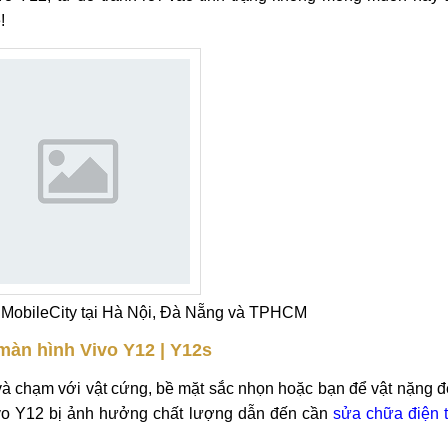
âu dài, không tiếp tục bị hư hỏng, hãy cùng chúng tôi tìm h
vo Y12, từ đó tránh rơi vào tình trạng không mong muốn này 
!
MobileCity tại Hà Nội, Đà Nẵng và TPHCM
àn hình Vivo Y12 | Y12s