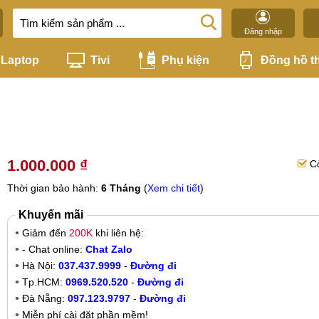
Đăng nhập
Laptop
Tivi
Phụ kiện
Đồng hồ t
1.000.000 ₫
C
Thời gian bảo hành:
6 Tháng
(
Xem chi tiết
)
Khuyến mãi
Giảm đến
200K
khi liên hệ:
- Chat online:
Chat Zalo
Hà Nội:
037.437.9999
-
Đường đi
Tp.HCM:
0969.520.520
-
Đường đi
Đà Nẵng:
097.123.9797
-
Đường đi
Miễn phí cài đặt phần mềm!