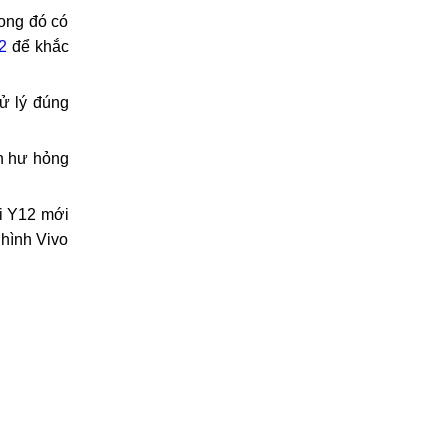
đè lên màn
thoại
Vivo
rong đó có
2
để khắc
ử lý đúng
ến hư hỏng
ại Y12 mới
 hình Vivo