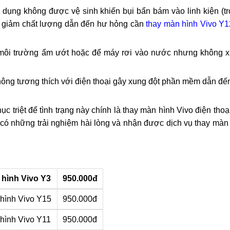
và chạm với vật cứng, bề mặt sắc nhọn hoặc bạn để vật nặng 
ivo Y12 bị ảnh hưởng chất lượng dẫn đến cần
sửa chữa điện 
ử dụng không được vệ sinh khiến bụi bẩn bám vào linh kiện (t
 bị giảm chất lượng dẫn đến hư hỏng cần
thay màn hình Vivo Y1
 môi trường ẩm ướt hoặc để máy rơi vào nước nhưng không x
hông tương thích với điện thoại gây xung đột phần mềm dẫn đ
c triệt để tình trạng này chính là thay màn hình Vivo điện tho
ể có những trải nghiệm hài lòng và nhận được dịch vụ thay màn
 hình Vivo Y3
950.000đ