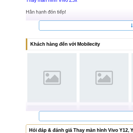
Thay nắp lưng Vivo Y12
Thay màn hình Vivo Z5x
Hân hạnh đón tiếp!
Hệ thống sửa chữa điện thoại di động
MobileCi
Tại Hà Nội
Khách hàng đến với Mobilecity
CN 1:
120 Thái Hà, Q. Đống Đa
Hotline:
037.437.9999
CN 2:
398 Cầu Giấy, Q. Cầu Giấy
Hotline:
096.2222.398
CN 3:
42 Phố Vọng, Hai Bà Trưng
Hotline:
0338.424242