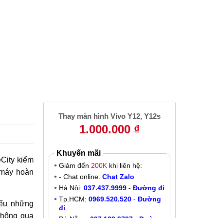
2
3
Thay màn hình Vivo Y12, Y12s
1.000.000 ₫
Khuyến mãi
City kiểm
Giảm đến
200K
khi liên hệ:
 máy hoàn
- Chat online:
Chat Zalo