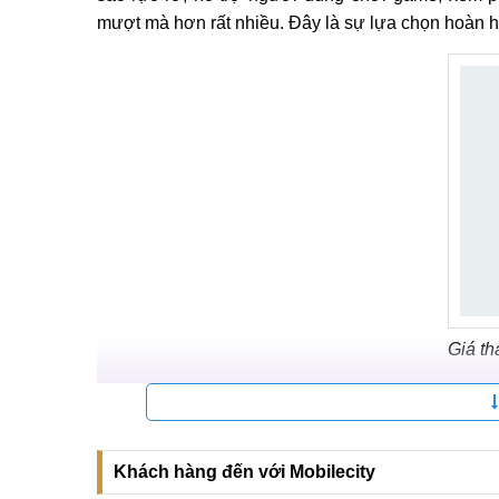
mượt mà hơn rất nhiều. Đây là sự lựa chọn hoàn h
Giá th
Giá thay màn hình Vivo X90 Pro Plus linh 
Nếu người dùng lựa chọn màn hình linh kiện để tha
thấp hơn khá nhiều so với màn hình chính hãng. L
Khách hàng đến với Mobilecity
và giúp Quý khách có thể thay thế bất cứ lúc nào