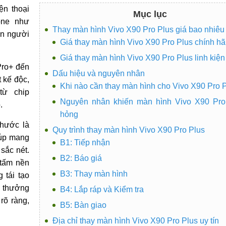
ện thoại
Mục lục
one như
Thay màn hình Vivo X90 Pro Plus giá bao nhiêu 
ến người
Giá thay màn hình Vivo X90 Pro Plus chính h
Giá thay màn hình Vivo X90 Pro Plus linh kiện
Pro+ đến
Dấu hiệu và nguyên nhân
t kế độc,
Khi nào cần thay màn hình cho Vivo X90 Pro 
ừ chip
Nguyên nhân khiến màn hình Vivo X90 Pro 
.
hỏng
thước là
Quy trình thay màn hình Vivo X90 Pro Plus
iúp mang
B1: Tiếp nhận
sắc nét.
B2: Báo giá
 tấm nền
B3: Thay màn hình
 tái tạo
ể thưởng
B4: Lắp ráp và Kiểm tra
rõ ràng,
B5: Bàn giao
Địa chỉ thay màn hình Vivo X90 Pro Plus uy tín