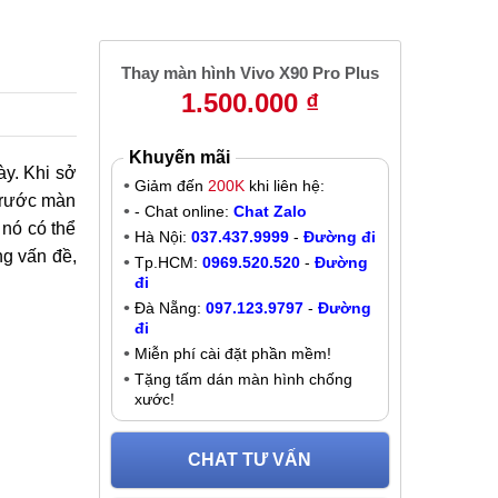
Thay màn hình Vivo X90 Pro Plus
1.500.000 ₫
Khuyến mãi
ày. Khi sở
Giảm đến
200K
khi liên hệ:
trước màn
- Chat online:
Chat Zalo
 nó có thể
Hà Nội:
037.437.9999
-
Đường đi
ng vấn đề,
Tp.HCM:
0969.520.520
-
Đường
đi
Đà Nẵng:
097.123.9797
-
Đường
đi
Miễn phí cài đặt phần mềm!
Tặng tấm dán màn hình chống
xước!
CHAT TƯ VẤN