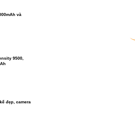
9000mAh và
nsity 9500,
mAh
kế đẹp, camera