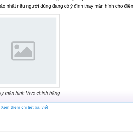
ảo nhất nếu người dùng đang có ý định thay màn hình cho điện 
ay màn hình Vivo chính hãng
kiện
Xem thêm chi tiết bài viết
y thế cho chiếc điện thoại của mình thì sẽ chỉ cần bỏ ra một m
inh kiện này được sản xuất hàng loạt nên luôn trong tình trạn
. Tuy nhiên màn hình linh kiện cũng tồn tại một số nhược điểm