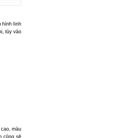
 hình linh
ị, tùy vào
i cao, màu
m cũng sẽ