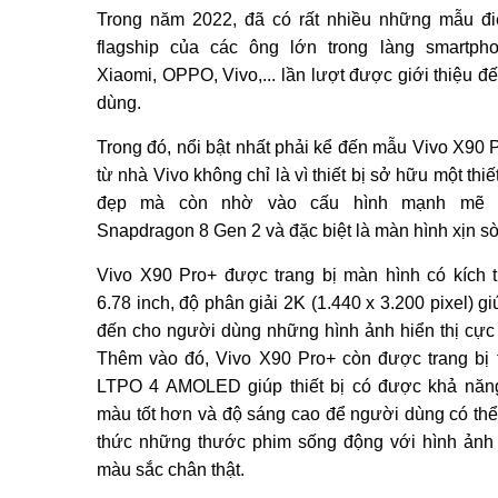
Trong năm 2022, đã có rất nhiều những mẫu đi
flagship của các ông lớn trong làng smartph
Xiaomi, OPPO, Vivo,... lần lượt được giới thiệu đ
dùng.
Trong đó, nổi bật nhất phải kể đến mẫu Vivo X90 
từ nhà Vivo không chỉ là vì thiết bị sở hữu một thiế
đẹp mà còn nhờ vào cấu hình mạnh mẽ t
Snapdragon 8 Gen 2 và đặc biệt là màn hình xịn sò
Vivo X90 Pro+ được trang bị màn hình có kích 
6.78 inch, độ phân giải 2K (1.440 x 3.200 pixel) g
đến cho người dùng những hình ảnh hiển thị cực 
Thêm vào đó, Vivo X90 Pro+ còn được trang bị
LTPO 4 AMOLED giúp thiết bị có được khả năng
màu tốt hơn và độ sáng cao để người dùng có th
thức những thước phim sống động với hình ảnh 
màu sắc chân thật.