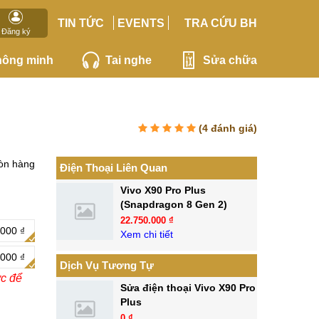
TIN TỨC
EVENTS
TRA CỨU BH
Đăng ký
hông minh
Tai nghe
Sửa chữa
(
4
đánh giá)
òn hàng
Điện Thoại Liên Quan
Vivo X90 Pro Plus
(Snapdragon 8 Gen 2)
22.750.000 ₫
.000 ₫
Xem chi tiết
.000 ₫
Dịch Vụ Tương Tự
ớc để
Sửa điện thoại Vivo X90 Pro
Plus
0 ₫