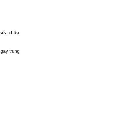
rường khác
n sửa chữa
ngay trung