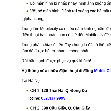
Lỗi màn hình không tự điều chỉnh độ sáng: M
nhau.
Lỗi màn hình xuất hiện các vệt bóng mờ: Xuất
Lỗi màn hình bị nhòe màu: Các hình ảnh hiện 
Lỗi màn hình bị nhiễm từ: Màn hình bị màu đ
Lỗi màn hình bị nhấp nháy, hình ảnh không ổn 
Vỡ, bể màn hình: Đánh rơi xuống các bề mặt c
[qtphancung]
Trung tâm Mobilecity có nhiều năm kinh nghiệm đư
điện thoại bạn hoàn toàn có thể đến Mobilecity để
Trong phần chia sẻ trên đây chúng ta đã có thể h
tâm để được hỗ trợ nhanh chóng nhất.
Rất hân hạnh được phục vụ quý khách!