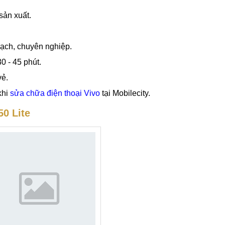
 rẻ tại trung tâm sửa chữa điện thoại
Mobilecity
tại các cơ sở H
sản xuất.
bạch, chuyên nghiệp.
30 - 45 phút.
vẻ.
khi
sửa chữa điện thoại Vivo
tại Mobilecity.
50 Lite