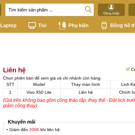
Đăng nhập
Laptop
Tivi
Phụ kiện
Đồng hồ t
Liên hệ
C
Chọn phiên bản để xem giá và chi nhánh còn hàng:
STT
Model
Thay màn hình
Linh Ki
1
Vivo X50 Lite
Liên hệ
Chính h
(Giá trên không bao gồm công tháo lắp, thay thế - Đặt lịch trư
giảm công thay)
Khuyến mãi
Giảm đến
200K
khi liên hệ: