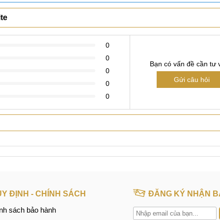
Xem thêm
te
0
0
Bạn có vấn đề cần tư 
0
Gửi câu hỏi
0
0