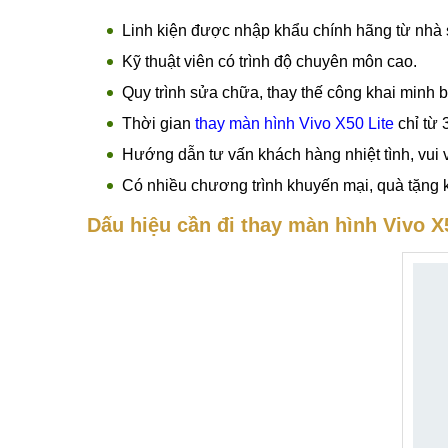
Thông tin chi tiết Thay màn hình Vivo X50 Lite
Dịch vụ
thay màn hình Vivo X50 Lite
uy tín, giá
Nẵng, TPHCM.
Cam kết dịch vụ thay màn hình Vivo tại Mobilecity
Linh kiện được nhập khẩu chính hãng từ nhà 
Kỹ thuật viên có trình độ chuyên môn cao.
Quy trình sửa chữa, thay thế công khai minh 
Thời gian
thay màn hình Vivo X50 Lite
chỉ từ 
Hướng dẫn tư vấn khách hàng nhiệt tình, vui 
Có nhiều chương trình khuyến mại, quà tặng 
Dấu hiệu cần đi thay màn hình Vivo X