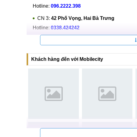
Hệ thống sửa chữa điện thoại di động
MobileCi
Tại Hà Nội
CN 1:
120 Thái Hà, Q. Đống Đa
Hotline:
037.437.9999
CN 2:
398 Cầu Giấy, Q. Cầu Giấy
Hotline:
096.2222.398
CN 3:
42 Phố Vọng, Hai Bà Trưng
Hotline:
0338.424242
Tại TP Hồ Chí Minh
CN 4:
123 Trần Quang Khải, Quận 1
Khách hàng đến với Mobilecity
Hotline:
0969.520.520
CN 5:
602 Lê Hồng Phong, Quận 10
Hotline:
097.3333.602