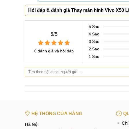
Tại Đà Nẵng
CN 6:
97 Hàm Nghi, Q.Thanh Khê
Hotline:
097.123.9797
Tìm kiếm liên quan:
giá màn hình Vivo X50 Lite
Hỏi đáp & đánh giá Thay màn hình Vivo X50 Li
thay màn hình Vivo X50 Lite giá bao nhiêu
Thay màn hình Vivo X50 Lite ở đâu
5 Sao
5/5
4 Sao
3 Sao
2 Sao
0 đánh giá và hỏi đáp
1 Sao