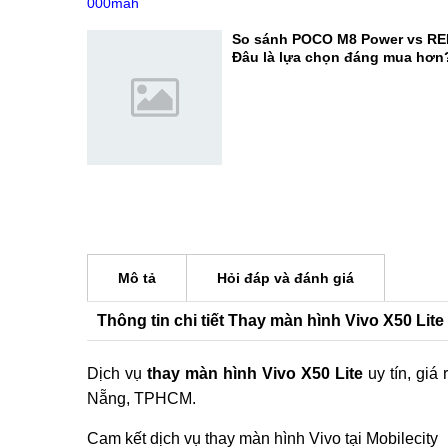
lựa chọn đáng mua?
OPPO F35 Pro lộ diện với pin 1
thừa thế mạnh camera selfie c
So sánh POCO M8 Power vs RE
Đâu là lựa chọn đáng mua hơn
Mô tả
Hỏi đáp và đánh giá