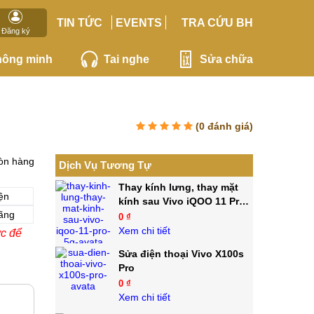
TIN TỨC
EVENTS
TRA CỨU BH
Đăng ký
hông minh
Tai nghe
Sửa chữa
(
0
đánh giá)
òn hàng
Dịch Vụ Tương Tự
Thay kính lưng, thay mặt
ện
kính sau Vivo iQOO 11 Pro
ãng
5G
0 ₫
Xem chi tiết
ớc để
Sửa điện thoại Vivo X100s
Pro
0 ₫
Xem chi tiết