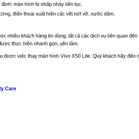
àn hình không thể tự điều chỉnh độ sáng tối khi ở các môi t
 hiện các hình ảnh mờ nhạt trên màn hình.
thị nhòe màu, nhiều màu hồng, khó nhìn.
ỏ nhòe hoặc có dải màu +cầu vồng chạy ngang màn hình.
định: màn hình bị nhấp nháy liên tục.
ứng, điện thoại xuất hiện các vết nứt vỡ, xước dăm.
ợc nhiều khách hàng tin dùng, tất cả các dịch vụ liên quan đế
 được thực hiện nhanh gọn, yên tâm.
iểu được việc thay màn hình Vivo X50 Lite. Quý khách hãy đến 