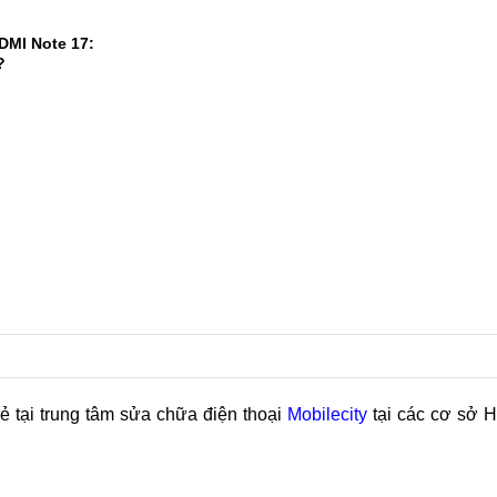
0.000mAh, kế
ủa dòng F
1
2
DMI Note 17:
?