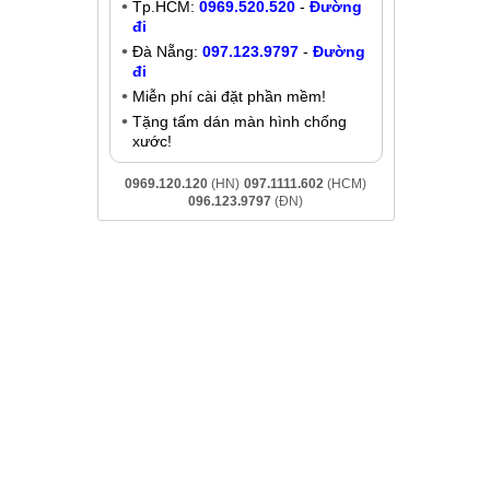
Thay màn hình Vivo X50 Lite
Liên hệ
Khuyến mãi
à Nội, Đà
Giảm đến
200K
khi liên hệ:
- Chat online:
Chat Zalo
Hà Nội:
037.437.9999
-
Đường đi
Tp.HCM:
0969.520.520
-
Đường
đi
Đà Nẵng:
097.123.9797
-
Đường
đi
Miễn phí cài đặt phần mềm!
Tặng tấm dán màn hình chống
xước!
0969.120.120
(HN)
097.1111.602
(HCM)
096.123.9797
(ĐN)