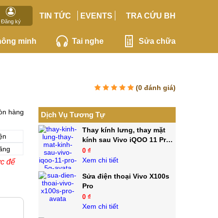
TIN TỨC
EVENTS
TRA CỨU BH
Đăng ký
hông minh
Tai nghe
Sửa chữa
(
0
đánh giá)
òn hàng
Dịch Vụ Tương Tự
Thay kính lưng, thay mặt
ện
kính sau Vivo iQOO 11 Pro
ãng
5G
0 ₫
Xem chi tiết
ớc để
Sửa điện thoại Vivo X100s
Pro
0 ₫
Xem chi tiết