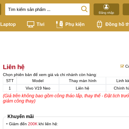
Đăng nhập
Laptop
Tivi
Phụ kiện
Đồng hồ t
Liên hệ
C
Chọn phiên bản để xem giá và chi nhánh còn hàng:
STT
Model
Thay màn hình
Linh ki
1
Vivo V19 Neo
Liên hệ
Chính h
(Giá trên không bao gồm công tháo lắp, thay thế - Đặt lịch trư
giảm công thay)
Khuyến mãi
Giảm đến
200K
khi liên hệ: