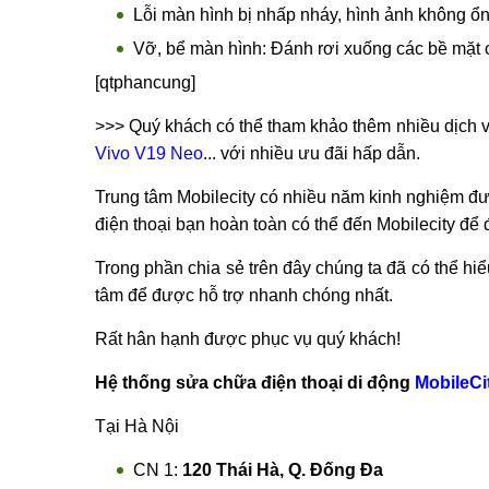
Lỗi màn hình không tự điều chỉnh độ sáng: M
nhau.
Lỗi màn hình xuất hiện các vệt bóng mờ: Xuất
Lỗi màn hình bị nhòe màu: Các hình ảnh hiện 
Lỗi màn hình bị nhiễm từ: Màn hình bị màu đ
Lỗi màn hình bị nhấp nháy, hình ảnh không ổn 
Vỡ, bể màn hình: Đánh rơi xuống các bề mặt c
[qtphancung]
>>> Quý khách có thể tham khảo thêm nhiều dịch v
Vivo V19 Neo
... với nhiều ưu đãi hấp dẫn.
Trung tâm Mobilecity có nhiều năm kinh nghiệm đư
điện thoại bạn hoàn toàn có thể đến Mobilecity để
Trong phần chia sẻ trên đây chúng ta đã có thể h
tâm để được hỗ trợ nhanh chóng nhất.