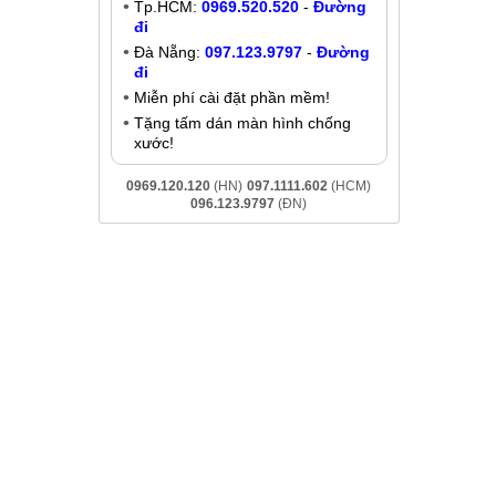
Thay màn hình Vivo V19 Neo
Liên hệ
Khuyến mãi
à Nội, Đà
Giảm đến
200K
khi liên hệ:
- Chat online:
Chat Zalo
Hà Nội:
037.437.9999
-
Đường đi
Tp.HCM:
0969.520.520
-
Đường
đi
Đà Nẵng:
097.123.9797
-
Đường
đi
Miễn phí cài đặt phần mềm!
Tặng tấm dán màn hình chống
xước!
0969.120.120
(HN)
097.1111.602
(HCM)
096.123.9797
(ĐN)