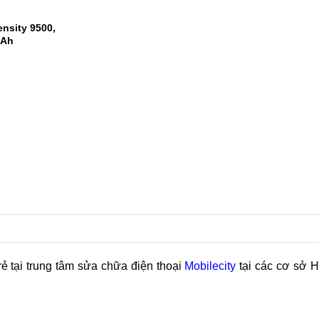
 Snapdragon 8
m AnTuTu
1
2
nsity 9500,
mAh