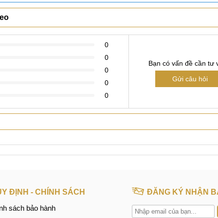
Xem thêm
Neo
0
0
Bạn có vấn đề cần tư 
0
Gửi câu hỏi
0
0