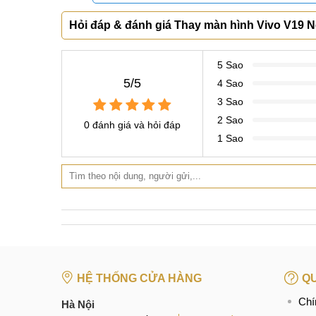
CN 5:
602 Lê Hồng Phong, Quận 10
Hotline:
097.3333.602
Tại Đà Nẵng
CN 6:
97 Hàm Nghi, Q.Thanh Khê
Hotline:
097.123.9797
Hỏi đáp & đánh giá Thay màn hình Vivo V19 
Tìm kiếm liên quan:
giá màn hình Vivo V19 Neo
5 Sao
thay màn hình Vivo V19 Neo giá bao nhiêu
5/5
4 Sao
Thay màn hình Vivo V19 Neo ở đâu
3 Sao
2 Sao
0 đánh giá và hỏi đáp
1 Sao