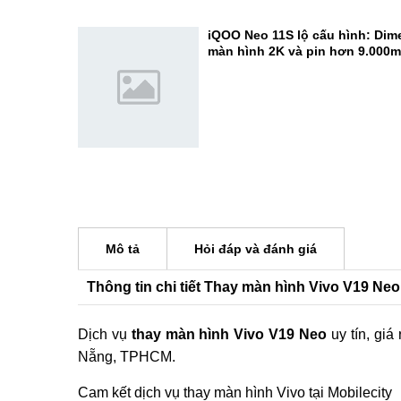
camera 200MP cực đỉnh
Đánh giá REDMI K100 Pro Max:
Elite Gen 5 - Đạt 3.722.803 điể
iQOO Neo 11S lộ cấu hình: Dime
màn hình 2K và pin hơn 9.000
Mô tả
Hỏi đáp và đánh giá