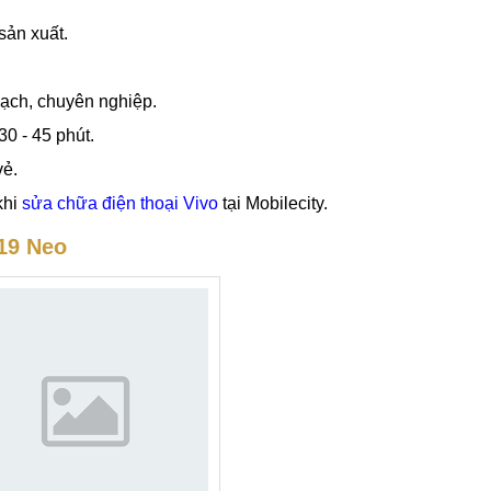
 rẻ tại trung tâm sửa chữa điện thoại
Mobilecity
tại các cơ sở H
sản xuất.
bạch, chuyên nghiệp.
30 - 45 phút.
vẻ.
khi
sửa chữa điện thoại Vivo
tại Mobilecity.
V19 Neo