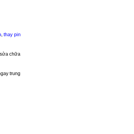
rường khác
o
,
thay pin
n sửa chữa
ngay trung