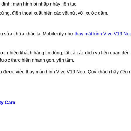
àn hình không thể tự điều chỉnh độ sáng tối khi ở các môi t
 hiện các hình ảnh mờ nhạt trên màn hình.
thị nhòe màu, nhiều màu hồng, khó nhìn.
ỏ nhòe hoặc có dải màu +cầu vồng chạy ngang màn hình.
định: màn hình bị nhấp nháy liên tục.
ứng, điện thoại xuất hiện các vết nứt vỡ, xước dăm.
ụ sửa chữa khác tại Mobilecity như
thay mặt kính Vivo V19 Ne
ợc nhiều khách hàng tin dùng, tất cả các dịch vụ liên quan đế
 được thực hiện nhanh gọn, yên tâm.
iểu được việc thay màn hình Vivo V19 Neo. Quý khách hãy đến 