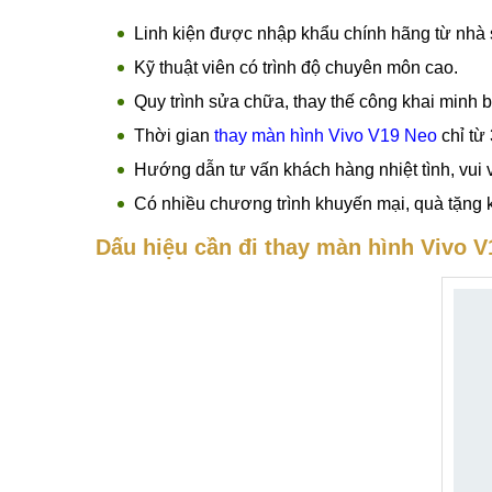
Thông tin chi tiết Thay màn hình Vivo V19 Neo
Dịch vụ
thay màn hình Vivo V19 Neo
uy tín, giá
Nẵng, TPHCM.
Cam kết dịch vụ thay màn hình Vivo tại Mobilecity
Linh kiện được nhập khẩu chính hãng từ nhà 
Kỹ thuật viên có trình độ chuyên môn cao.
Quy trình sửa chữa, thay thế công khai minh 
Thời gian
thay màn hình Vivo V19 Neo
chỉ từ 
Hướng dẫn tư vấn khách hàng nhiệt tình, vui 
Có nhiều chương trình khuyến mại, quà tặng 
Dấu hiệu cần đi thay màn hình Vivo 