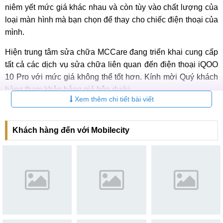
niêm yết mức giá khác nhau và còn tùy vào chất lượng của
loại màn hình mà bạn chọn để thay cho chiếc điện thoại của
mình.
Hiện trung tâm sửa chữa MCCare đang triển khai cung cấp
tất cả các dịch vụ sửa chữa liên quan đến điện thoại iQOO
10 Pro với mức giá không thể tốt hơn. Kính mời Quý khách
hàng tham khảo bảng giá bên dưới:
Xem thêm chi tiết bài viết
Các dịch vụ
sửa điện thoại Vivo iQOO 10 Pro
Khách hàng đến với Mobilecity
Báo
Bảo
STT
Dịch vụ
giá
hành
Thay màn hình Vivo iQOO 10
Liên
6-12
1
Pro
hệ
tháng
Liên
6-12
2
Ép kính Vivo iQOO 10 Pro
hệ
tháng
Liên
6-12