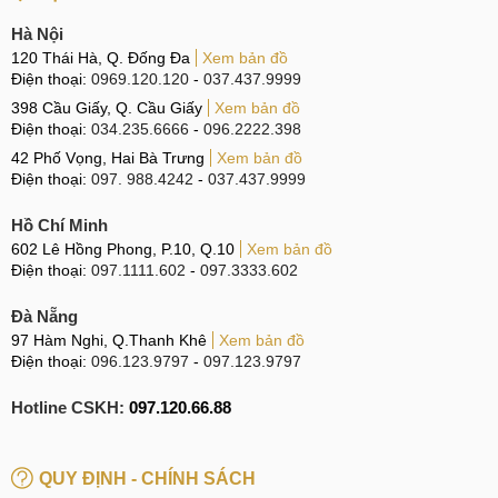
cần thay màn hình, người dùng cần thay cả màn hình cảm
ứng và màn hình hiển thị cùng một lúc.
Hà Nội
120 Thái Hà, Q. Đống Đa
Xem bản đồ
Điện thoại:
0969.120.120
-
037.437.9999
Cần phải thay toàn bộ màn hình hay chỉ thay màn cảm ứng?
398 Cầu Giấy, Q. Cầu Giấy
Xem bản đồ
Điện thoại:
034.235.6666
-
096.2222.398
Thay màn hình tại MobileCity có bảo hành hay
42 Phố Vọng, Hai Bà Trưng
Xem bản đồ
không?
Điện thoại:
097. 988.4242
-
037.437.9999
Mỗi trung tâm sửa chữa có thể có những chính sách bảo
Hồ Chí Minh
hành phụ thuộc vào nhiều yếu tố khác nhau. Một số trung
602 Lê Hồng Phong, P.10, Q.10
Xem bản đồ
Điện thoại:
097.1111.602
-
097.3333.602
tâm sửa chữa có thể cung cấp bảo hành cho dịch vụ, trong
khi những trung tâm khác có thể không sẽ không có chế độ
Đà Nẵng
này.
97 Hàm Nghi, Q.Thanh Khê
Xem bản đồ
Điện thoại:
096.123.9797
-
097.123.9797
Tại trung tâm sửa chữa MCCare, sau khi sửa chữa người
dùng sẽ nhận được chế độ bảo hành dài hạn từ 3 - 12
Hotline CSKH:
097.120.66.88
tháng, giúp người dùng an tâm hơn khi sử dụng. Lưu ý
trước khi mang máy đến trung tâm, Quý khách nên gọi diện
QUY ĐỊNH - CHÍNH SÁCH
đến hotline của MobileCity để đặt lịch hẹn sửa chữa trước,