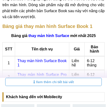
trên màn hình. Dòng sản phẩm này đã mở đường cho việc
phát triển các phiên bản Surface Book sau này với nâng cấp
và cải tiến vượt trội.
Bảng giá thay màn hình Surface Book 1
Bảng giá
thay màn hình Surface
mới nhất 2025
Bảo
STT
Tên dịch vụ
Giá
hành
Thay màn hình Surface Book
Liên
6-12
1
1
hệ
tháng
Thay màn hình Surface Pro
Liên
6-12
2
1
hệ
tháng
Xem thêm chi tiết bài viết
Thay màn hình Surface Book
Liên
6-12
3
2
hệ
tháng
Khách hàng đến với Mobilecity
Thay màn hình Surface Pro
Liên
6-12
4
2
hệ
tháng