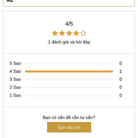
M2
CN 6:
97 Hàm Nghi, Q.Thanh Khê
Hotline:
097.123.9797
4/5
Tìm kiếm khác liên quan:
thay màn hình Samsung Galaxy M2 giá bao nhiêu
1 đánh giá và hỏi đáp
thay màn hình Samsung Galaxy M2 ở đâu
5 Sao
0
4 Sao
1
3 Sao
0
2 Sao
0
1 Sao
0
Bạn có vấn đề cần tư vấn?
Gửi câu hỏi