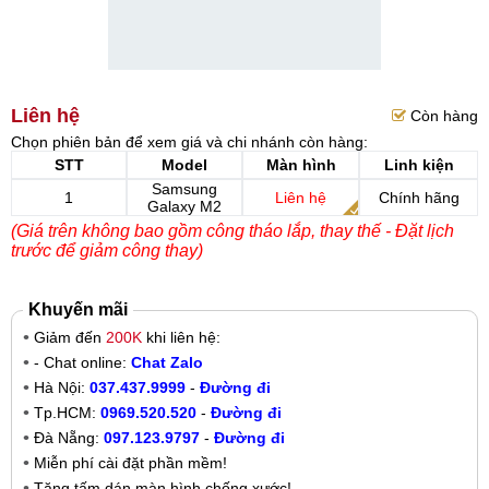
Liên hệ
Còn hàng
Chọn phiên bản để xem giá và chi nhánh còn hàng:
STT
Model
Màn hình
Linh kiện
Samsung
1
Liên hệ
Chính hãng
Galaxy M2
(Giá trên không bao gồm công tháo lắp, thay thế - Đặt lịch
trước để giảm công thay)
Khuyến mãi
Giảm đến
200K
khi liên hệ:
- Chat online:
Chat Zalo
Hà Nội:
037.437.9999
-
Đường đi
Tp.HCM:
0969.520.520
-
Đường đi
Đà Nẵng:
097.123.9797
-
Đường đi
Miễn phí cài đặt phần mềm!
Tặng tấm dán màn hình chống xước!