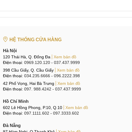
HỆ THỐNG CỬA HÀNG
Hà Nội
120 Thái Hà, Q. Đống Đa
Xem bản đồ
Điện thoại:
0969.120.120
-
037.437.9999
398 Cầu Giấy, Q. Cầu Giấy
Xem bản đồ
Điện thoại:
034.235.6666
-
096.2222.398
42 Phố Vọng, Hai Bà Trưng
Xem bản đồ
Điện thoại:
097. 988.4242
-
037.437.9999
Hồ Chí Minh
602 Lê Hồng Phong, P.10, Q.10
Xem bản đồ
Điện thoại:
097.1111.602
-
097.3333.602
Đà Nẵng
97 Hàm Nghi, Q.Thanh Khê
Xem bản đồ