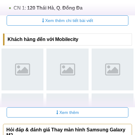
CN 1:
120 Thái Hà, Q. Đống Đa
Hotline:
037.437.9999
Xem thêm chi tiết bài viết
CN 2:
398 Cầu Giấy, Q. Cầu Giấy
Hotline:
096.2222.398
Khách hàng đến với Mobilecity
CN 3:
42 Phố Vọng, Hai Bà Trưng
Hotline:
0338.424242
Tại TP Hồ Chí Minh
CN 4:
123 Trần Quang Khải, Quận 1
Hotline:
0969.520.520
CN 5:
602 Lê Hồng Phong, Quận 10
Xem thêm
Hotline:
097.3333.602
Tại Đà Nẵng
Hỏi đáp & đánh giá Thay màn hình Samsung Galaxy