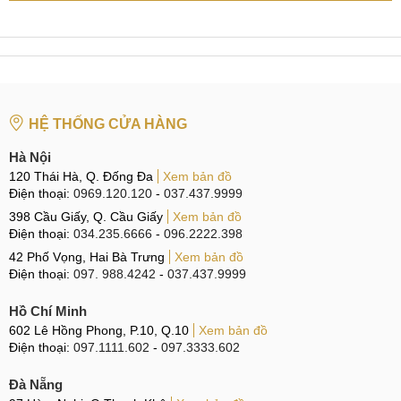
Tại Đà Nẵng
CN 6:
97 Hàm Nghi, Q.Thanh Khê
Hotline:
097.123.9797
-
Đường đi:
Xem bản đồ
Cam kết thay màn hình Samsung Galaxy
HỆ THỐNG CỬA HÀNG
M15 Uy tín
Hà Nội
120 Thái Hà, Q. Đống Đa
Xem bản đồ
Suốt hơn 10 năm qua, MobileCity Care vẫn luôn giữ vững
Điện thoại:
0969.120.120
-
037.437.9999
phương châm Uy tín là số 1. Vì thế, đối với chất lượng linh
398 Cầu Giấy, Q. Cầu Giấy
Xem bản đồ
kiện để sửa chữa, chi phín hay những đặc quyền hậu mãi
Điện thoại:
034.235.6666
-
096.2222.398
khi sử dụng dịch vụ thay màn hình Samsung Galaxy M15 tại
42 Phố Vọng, Hai Bà Trưng
Xem bản đồ
trung tâm luôn có những cam kết rõ ràng và cụ thể và rõ
Điện thoại:
097. 988.4242
-
037.437.9999
ràng, bảo vệ tối đa quyền lợi của khách hàng.
Hồ Chí Minh
Linh kiện Zin 100%
602 Lê Hồng Phong, P.10, Q.10
Xem bản đồ
Điện thoại:
097.1111.602
-
097.3333.602
Đà Nẵng
Linh kiện Zin 100%