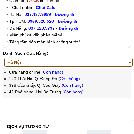
Giảm đến
200K
khi liên hệ:
- Chat online:
Chat Zalo
Hà Nội:
037.437.9999
-
Đường đi
Tp.HCM:
0969.520.520
-
Đường đi
Đà Nẵng:
097.123.9797
-
Đường đi
Miễn phí cài đặt phần mềm!
Tặng tấm dán màn hình chống xước!
Danh Sách Cửa Hàng:
Cửa hàng online
(Còn hàng)
120 Thái Hà, Q. Đống Đa
(Còn hàng)
398 Cầu Giấy, Q. Cầu Giấy
(Còn hàng)
42 Phố Vọng, Hai Bà Trưng
(Còn hàng)
DỊCH VỤ TƯƠNG TỰ