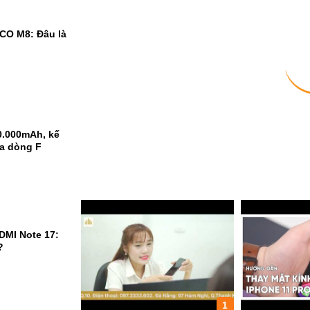
CO M8: Đâu là
0.000mAh, kế
ủa dòng F
DMI Note 17:
?
1