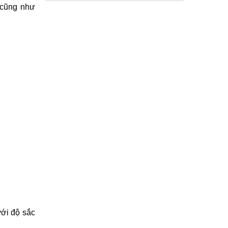
ụ cũng như
ới độ sắc