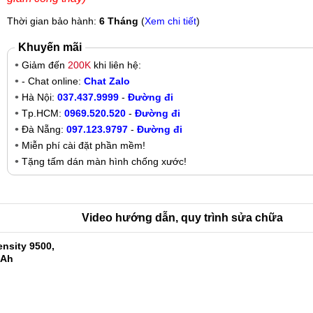
Thời gian bảo hành:
6 Tháng
(
Xem chi tiết
)
Khuyến mãi
Giảm đến
200K
khi liên hệ:
- Chat online:
Chat Zalo
Hà Nội:
037.437.9999
-
Đường đi
Tp.HCM:
0969.520.520
-
Đường đi
Đà Nẵng:
097.123.9797
-
Đường đi
Miễn phí cài đặt phần mềm!
Tặng tấm dán màn hình chống xước!
Video hướng dẫn, quy trình sửa chữa
nsity 9500,
mAh