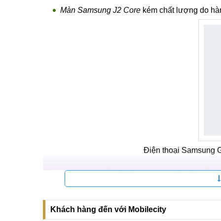
Màn Samsung J2 Core
kém chất lượng do hà
Điện thoại Samsung Ga
Hậu quả của việc hư hỏng màn hình nếu 
Nếu đã bị hư hỏng mà không được khắc phục, thay
như:
Khách hàng đến với Mobilecity