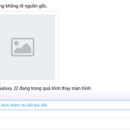
ng không rõ nguồn gốc.
laxy J2 đang trong quá trình thay màn hình
không được khắc phục kịp thời
Xem thêm chi tiết bài viết
 màn hình Samsung J2 Prime kịp thời sẽ để lại một số hậu qu