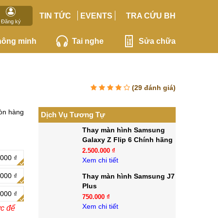
TIN TỨC
EVENTS
TRA CỨU BH
Đăng ký
hông minh
Tai nghe
Sửa chữa
(
29
đánh giá)
òn hàng
Dịch Vụ Tương Tự
Thay màn hình Samsung
Galaxy Z Flip 6 Chính hãng
2.500.000 ₫
000 ₫
Xem chi tiết
000 ₫
Thay màn hình Samsung J7
Plus
.000 ₫
750.000 ₫
Xem chi tiết
ớc để