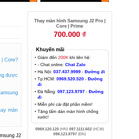
Thay màn hình Samsung J2 Pro |
Core | Prime
700.000 ₫
Khuyến mãi
Giảm đến
200K
khi liên hệ:
 | Core?
- Chat online:
Chat Zalo
Hà Nội:
037.437.9999
-
Đường đi
ông được
Tp.HCM:
0969.520.520
-
Đường
đi
Đà Nẵng:
097.123.9797
-
Đường
Samsung
đi
Miễn phí cài đặt phần mềm!
thay màn
Tặng tấm dán màn hình chống
xước!
0969.120.120
(HN)
097.1111.602
(HCM)
096.123.9797
(ĐN)
amsung J2