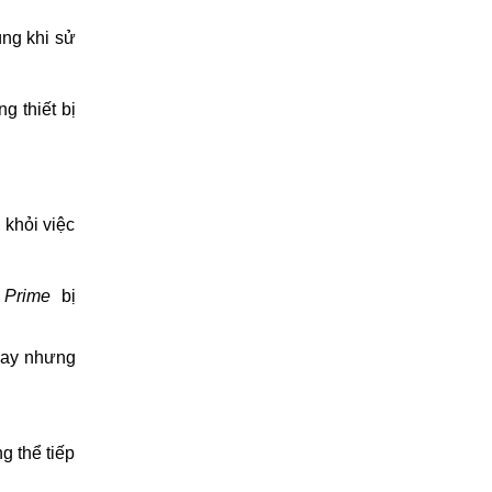
ùng khi sử
g thiết bị
 khỏi việc
 Prime
bị
hay nhưng
g thể tiếp