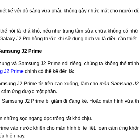
iết kế với độ sáng vừa phải, không gây nhức mắt cho người d
thể nói là khá khó, nếu như trung tâm sửa chữa không có nhữn
Galaxy J2 Pro hỏng trước khi sử dụng dịch vụ là điều cần thiết.
Samsung J2 Prime
chung và Samsung J2 Prime nói riêng, chúng ta không thể tránh
g J2 Prime
chính có thể kể đến là:
Samsung J2 Prime từ trên cao xuống, làm cho
màn Samsung J2
hỉ cảm ứng được một phần.
h Samsung J2 Prime bị giảm đi đáng kể. Hoặc màn hình vừa t
ện những sọc ngang dọc trông rất khó chịu.
me vào nước khiến cho màn hình bị tê liệt, loạn cảm ứng khôn
ếu hiện nay.