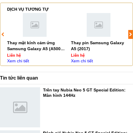
DỊCH VỤ TƯƠNG TỰ
Thay mặt kính cảm ứng
Thay pin Samsung Galaxy
Samsung Galaxy A5 (A500,
A5 (2017)
A510, A520)
Liên hệ
Liên hệ
Xem chi tiết
Xem chi tiết
Tin tức liên quan
Trên tay Nubia Neo 5 GT Special Edition:
Màn hình 144Hz