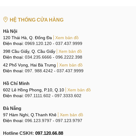
Bước 3
: Nhân viên cung cấp tới khách các thông tin như
thay màn hình cảm ứng Samsung A5 2017
mức giá bao
HỆ THỐNG CỬA HÀNG
nhiêu tiền, thời gian bảo hành, chính sách khuyến mại của
Hà Nội
dịch vụ. Khách hàng đồng ý nhân viên sẽ lập phiếu sửa
120 Thái Hà, Q. Đống Đa
Xem bản đồ
chữa và chuyển máy tới phòng kỹ thuật.
Điện thoại:
0969.120.120
-
037.437.9999
398 Cầu Giấy, Q. Cầu Giấy
Xem bản đồ
Bước 4
: Kỹ thuật viên của trung tâm bắt đầu triển khai các
Điện thoại:
034.235.6666
-
096.2222.398
công việc cần thiết như bóc tách màn hình hư hại ra khỏi
42 Phố Vọng, Hai Bà Trưng
Xem bản đồ
máy, loại bỏ lớp keo cũ, vệ sinh máy và đưa màn hình
Điện thoại:
097. 988.4242
-
037.437.9999
Galaxy A5 mới đã được khách hàng chứng nhận đạt yêu
cầu vào thay thế.
Hồ Chí Minh
602 Lê Hồng Phong, P.10, Q.10
Xem bản đồ
Bước 5
: Sau khi thay màn hình Samsung A5 2017 xong, kỹ
Điện thoại:
097.1111.602
-
097.3333.602
thuật viên sẽ test lại máy. Nếu không còn bất kỳ lỗi gì sẽ báo
Đà Nẵng
khách nhận máy.
97 Hàm Nghi, Q.Thanh Khê
Xem bản đồ
Điện thoại:
096.123.9797
-
097.123.9797
Bước 6
: Quý khách nhận máy và kiểm tra lại máy lần cuối
cùng. Hài lòng với dịch vụ, nhân viên hỗ trợ khách làm thủ
Hotline CSKH:
097.120.66.88