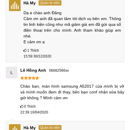
phía khách hàng.
Hà My
Quản trị viên
Dạ e chào anh Đăng

Không như thế, một số cửa hàng còn lợi dụng sự thiếu hiểu
Cảm ơn anh đã quan tâm tới dịch vụ bên em. Thông 
biết của khách hàng để giở các chiêu trò xấu như: bịa thêm
tin linh kiện cũng như mã giảm giá em đã gửi qua số 
lỗi để tăng chi phí sửa chữa, thay màn hình Samsung
điện thoại trên cho mình. Anh tham khảo giúp em 
nhé. 

Galaxy A5 2018 rẻ tiền, kém chất lượng, tráo đồ, trộm linh
E cảm ơn ạ
kiện khi khách hàng không để ý.
1
Thích
Vì vậy, khách hàng cần thật sự tỉnh táo, tham khảo đầy đủ
15:59 30/12/2020
các thông tin liên quan khi muốn thay màn hình Samsung A5
2017, lựa chọn các trung tâm sửa chữa lớn, có tên tuổi đàng
Lê Hồng Anh
06682566xx
L
hoàng để bảo vệ quyền lợi của chính mình.
Chào bạn, màn hình samsung A52017 của mình bị vỡ 
Vì sao nên thay màn hình Samsung Galaxy
và mình muốn đem đi thay, bên bạn conf nhận sửa bây 
A5 2018 - 17 (A520) tại MobileCity?
giờ không ? Mình cảm ơn
* Đơn vị sửa chữa hàng đầu tại Hà Nội và TPHCM, Đà
0
Thích
22:39 10/04/2020
Nẵng
MobileCity sở hữu đội ngũ kỹ thuật viên có trên 10 năm kinh
Hà My
Quản trị viên