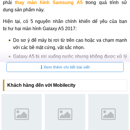
phải
thay màn hình Samsung A5
trong quá trình sử
dụng sản phẩm này.
Hiện tại, có 5 nguyên nhân chính khiến dế yêu của bạn
bị hư hại màn hình Galaxy A5 2017:
Do sơ ý để máy bị rơi từ trên cao hoặc va chạm mạnh
với các bề mặt cứng, vật sắc nhọn.
Galaxy A5 bị rơi xuống nước nhưng không được xử lý
kịp thời làm hỏng các vi mạch nằm trên màn hình.
Xem thêm chi tiết bài viết
Trước đó quý khách từng bị
thay màn hình Samsung
A5
2017 nhưng gặp phải sản phẩm kém chất lượng,
Khách hàng đến với Mobilecity
sử dụng lâu ngày bị xuống cấp trầm trọng.
Môi trường ẩm ướt, bụi bẩn và nhiều tạp chất gây hại
khiến màn hình bị oxi hóa.
Sau thời gian dài sử dụng các linh kiện Galaxy 2018
liên quan bắt đầu xuống cấp, suy giảm hiệu năng và
phát sinh các lỗi không mong muốn.