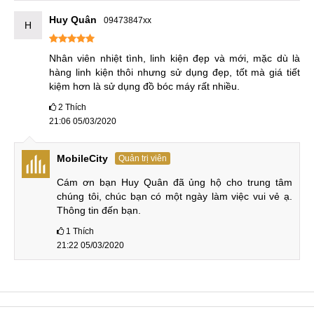
trình khuyến mại đặc biệt nhằm tri ân khách hàng như: tặng
Huy Quân
09473847xx
H
GiftCard giảm giá
100K
, tặng miếng dán chống xước màn
hình Samsung Galaxy A5 2018 cao cấp, miễn phí kiểm tra,
Nhân viên nhiệt tình, linh kiện đẹp và mới, mặc dù là 
cài đặt và vệ sinh máy định kỳ,...
hàng linh kiện thôi nhưng sử dụng đẹp, tốt mà giá tiết 
kiệm hơn là sử dụng đồ bóc máy rất nhiều.
2
Thích
21:06 05/03/2020
Đội ngũ nhân viên tại MobileCity luôn sẵn sàng hỗ trợ
MobileCity
Quản trị viên
Quy trình thay màn hình Samsung Galaxy A5
A520 - 2017 - 18 tại MobileCity
Cám ơn bạn Huy Quân đã ủng hộ cho trung tâm 
chúng tôi, chúc bạn có một ngày làm việc vui vẻ ạ. 
Bước 1
: Bộ phận lễ tân nhận máy và lắng nghe các ý kiến,
Thông tin đến bạn.
phản hồi từ phía khách hàng.
1
Thích
21:22 05/03/2020
Bước 2
: Kỹ thuật viên kiểm tra, xác định mức độ hư hại của
máy A5 2017, sau đó sẽ thông báo lỗi và tư vấn cho khách
phương án thay màn hình Samsung A5 phù hợp và tối ưu
nhất.