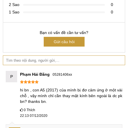
2 Sao
0
như:
1 Sao
0
Trầy xước, nứt vỡ mặt kính A5 2017 bên ngoài nhưng
màn hình hiển thị (LCD) bên trong vẫn hoạt động bình
thường.
Bạn có vấn đề cần tư vấn?
Cảm ứng Galaxy 2018 bị đơ, loạn hoặc liệt tại một vài
Gửi câu hỏi
điểm hoặc đôi khi mới bị đơ.
Giải pháp lúc này, chỉ cần khắc phục bằng biện pháp tốn ít
chi phí hơn đó là
thay mặt kính cảm ứng Samsung A5
mới.
Phạm Hải Đăng
05281406xx
P
hi bn , con A5 (2017) của mình bị đơ cảm ứng ở một vài 
Màn hình Samsung Galaxy A5 bị vỡ (Ảnh minh họa)
chỗ , vậy mình chỉ cần thay mặt kính bên ngoài là dc pk 
bn? thanks bn.
Hiện nay, trên thị trường có rất nhiều cửa hàng cung cấp
0
Thích
22:13 07/12/2020
dịch vụ thay màn hình Samsung A5 2017 nhưng không phải
địa chỉ nào cũng đáp ứng được các yêu cầu và tiêu chí từ