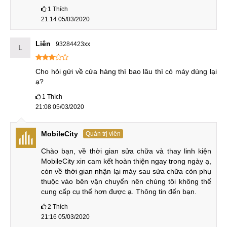
1
Thích
21:14 05/03/2020
Linh kiện màn hình Samsung Galaxy A5
Liên
93284423xx
L
* Giá thay màn hình Samsung A5 2017 - 18 rẻ nhất thị
Cho hỏi gửi về cửa hàng thì bao lâu thì có máy dùng lại 
trường
ạ?
1
Thích
Đây là ưu điểm nổi bật mà quý khách có thể cảm nhận rõ
21:08 05/03/2020
ràng khi đến với trung tâm. Cụ thể, chi phí dịch vụ
tại MobileCity luôn luôn thấp hơn mức giá trên thị trường từ
MobileCity
Quản trị viên
10 - 15%.
Chào bạn, về thời gian sửa chữa và thay linh kiện 
* Ưu đãi hấp dẫn, bảo hành dài hạn
MobileCity xin cam kết hoàn thiện ngay trong ngày ạ, 
còn về thời gian nhận lại máy sau sửa chữa còn phụ 
Quý khách sẽ được áp dụng chế độ bảo hành lâu dài và có
thuộc vào bên vận chuyển nên chúng tôi không thể 
cung cấp cụ thể hơn được ạ. Thông tin đến bạn.
lợi nhất sau khi thay màn hình Samsung A5 2017 tại
MobileCity.
2
Thích
21:16 05/03/2020
Ngoài ra trung tâm còn thường xuyên tổ chức các chương