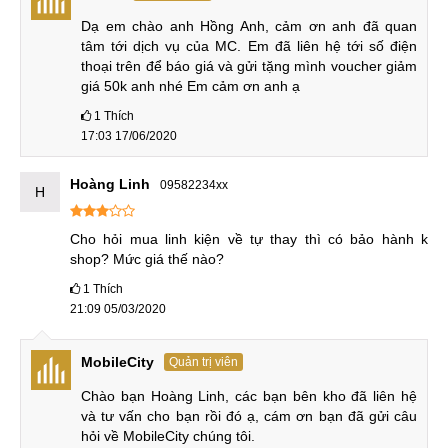
nghiệm, cùng hệ thống máy móc hiện đại vì vậy các dịch vụ
Dạ em chào anh Hồng Anh, cảm ơn anh đã quan 
tại trung tâm đảm bảo có chất lượng tốt và nhận được sự tin
tâm tới dịch vụ của MC. Em đã liên hệ tới số điện 
tưởng, ủng hộ nồng nhiệt từ phía khách hàng. Hơn nữa là
thoại trên để báo giá và gửi tặng mình voucher giảm 
trung tâm duy nhất
thay màn hình Samsung A5 tại Đà Nẵng.
giá 50k anh nhé Em cảm ơn anh ạ
1
Thích
* Lấy máy nhanh chóng
17:03 17/06/2020
Khi thay màn hình Samsung A5 2017 tại MobileCity, quý
Hoàng Linh
09582234xx
khách sẽ không phải tốn nhiều thời gian chờ đợi bởi quy
H
trình sửa chữa của trung tâm luôn được tối ưu trong từng
Cho hỏi mua linh kiện về tự thay thì có bảo hành k 
công đoạn dù là nhỏ nhất.
shop? Mức giá thế nào?
* Linh kiện Samsung Galaxy chính hãng
1
Thích
21:09 05/03/2020
Đối với MobileCity, uy tín thương hiệu là yếu tố sống
còn giúp trung tâm có thể tồn tại và tiếp tục phát triển. Vì vậy,
MobileCity
Quản trị viên
chúng tôi cam kết chỉ sử dụng các loại linh kiện được nhập
khẩu trực tiếp từ nhà sản xuất uy tín, zin mới
100%
để thay
Chào bạn Hoàng Linh, các bạn bên kho đã liên hệ 
và tư vấn cho bạn rồi đó ạ, cám ơn bạn đã gửi câu 
màn hình Galaxy A5 2018. MobileCity nói
KHÔNG
với tất cả
hỏi về MobileCity chúng tôi.
linh kiện nhái, dựng kém chất lượng.