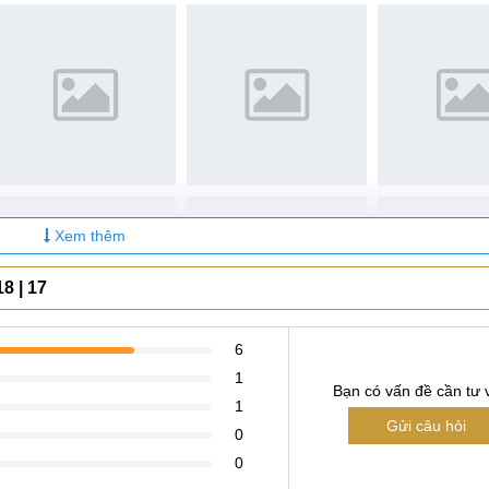
a 6 tại MobileCity
họn bởi những lí do sau đây:
 năm kinh nghiệm, có chuyên môn cao, cơ sở vật chất hiện đại
 dạng của khách hàng.
Xem thêm
khẩu chính hãng, có nguồn gốc xuất xứ rõ ràng, có tem bảo h
8 | 17
sửa chữa điện thoại Nokia
chuyên môn cao, được đào tạo bài b
6
1
Bạn có vấn đề cần tư 
1
Gửi câu hỏi
0
 đảm bảo quá trình thay thế nhanh chóng, không bong keo sủi b
0