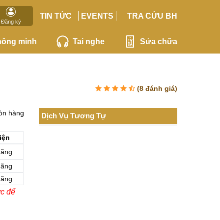
TIN TỨC
EVENTS
TRA CỨU BH
Đăng ký
hông minh
Tai nghe
Sửa chữa
(
8
đánh giá)
òn hàng
Dịch Vụ Tương Tự
iện
hãng
hãng
hãng
ớc để