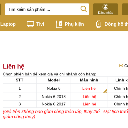
Đăng nhập
Laptop
Tivi
Phụ kiện
Đồng hồ t
Liên hệ
C
Chọn phiên bản để xem giá và chi nhánh còn hàng:
STT
Model
Màn hình
Linh k
1
Nokia 6
Liên hệ
Chính 
2
Nokia 6 2018
Liên hệ
Chính 
3
Nokia 6 2017
Liên hệ
Chính 
(Giá trên không bao gồm công tháo lắp, thay thế - Đặt lịch trư
giảm công thay)