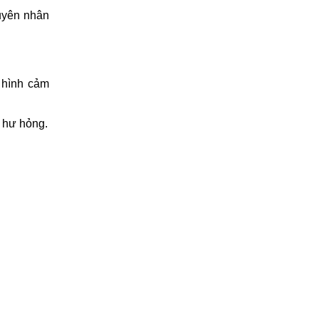
uyên nhân
 hình cảm
ị hư hỏng.