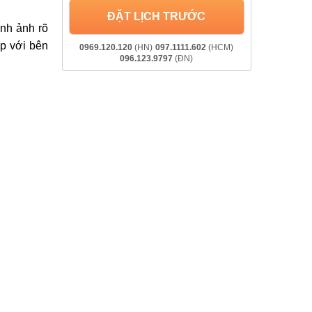
ĐẶT LỊCH TRƯỚC
ình ảnh rõ
ếp với bên
0969.120.120
(HN)
097.1111.602
(HCM)
096.123.9797
(ĐN)