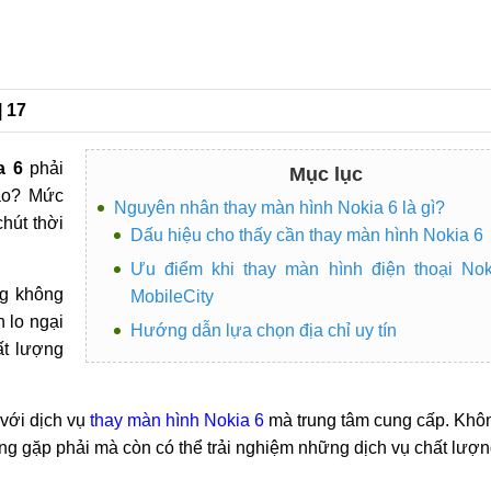
| 17
a 6
phải
Mục lục
ào? Mức
Nguyên nhân thay màn hình Nokia 6 là gì?
hút thời
Dấu hiệu cho thấy cần thay màn hình Nokia 6
Ưu điểm khi thay màn hình điện thoại Nok
ng không
MobileCity
 lo ngại
Hướng dẫn lựa chọn địa chỉ uy tín
ất lượng
 với dịch vụ
thay màn hình Nokia 6
mà trung tâm cung cấp. Khôn
g gặp phải mà còn có thể trải nghiệm những dịch vụ chất lượng