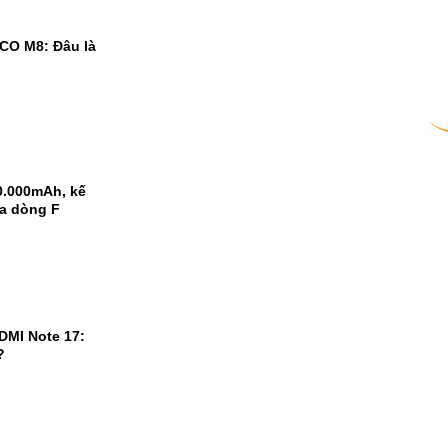
CO M8: Đâu là
0.000mAh, kế
ủa dòng F
DMI Note 17:
?