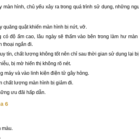
 màn hình, chủ yếu xảy ra trong quá trình sử dụng, những ng
ay quăng quật khiến màn hình bị nứt, vỡ.
g có độ ẩm cao, lâu ngày sẽ thấm vào bên trong làm hư màn
 thoại ngắn đi.
y tín, chất lượng không tốt nên chỉ sau thời gian sử dụng lại b
iễu, bị mờ hiển thị không rõ nét.
 máy và vào linh kiện điện tử gây hỏng.
 chất lượng màn hình bị giảm đi.
ững ưu đãi hấp dẫn.
a 6
m màu.
.