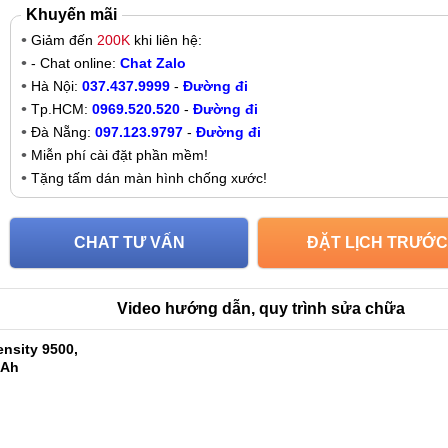
Khuyến mãi
Giảm đến
200K
khi liên hệ:
- Chat online:
Chat Zalo
Hà Nội:
037.437.9999
-
Đường đi
Tp.HCM:
0969.520.520
-
Đường đi
Đà Nẵng:
097.123.9797
-
Đường đi
Miễn phí cài đặt phần mềm!
Tặng tấm dán màn hình chống xước!
CHAT TƯ VẤN
ĐẶT LỊCH TRƯỚC
Video hướng dẫn, quy trình sửa chữa
nsity 9500,
mAh