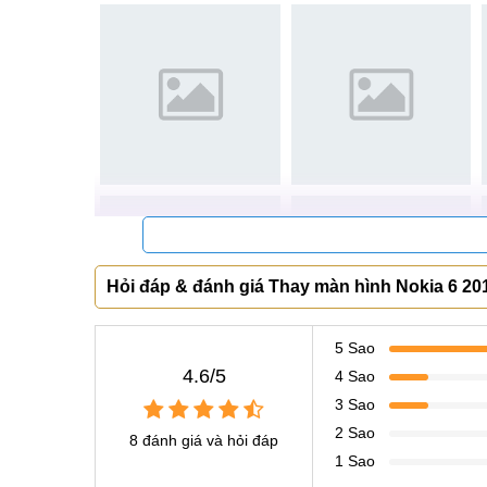
Ưu điểm khi thay màn hình điện thoại Noki
MobileCity được nhiều khách hàng tin tưởng lựa c
1. Tuổi đời kinh nghiệm dài lâu
Là trung tâm sửa chữa điện thoại với hơn 10
nhiều dịch vụ khác nhau đáp ứng nhu cầu đa
2. Linh kiện bảo đảm
Linh kiện thay màn hình Nokia 6 được nhập 
lượng tốt, còn zin mới
100%
.
Hỏi đáp & đánh giá Thay màn hình Nokia 6 201
3. Nhân sự có chuyên môn
Sở hữu đội ngũ nhân viên trẻ trung, tay nghề
5 Sao
4.6/5
khắc phục hầu hết mọi lỗi của điện thoại.
4 Sao
3 Sao
4. Điều kiện vật chất tốt
2 Sao
8 đánh giá và hỏi đáp
Có sự hỗ trợ của máy móc, thiết bị hiện đại,
1 Sao
màn hình.