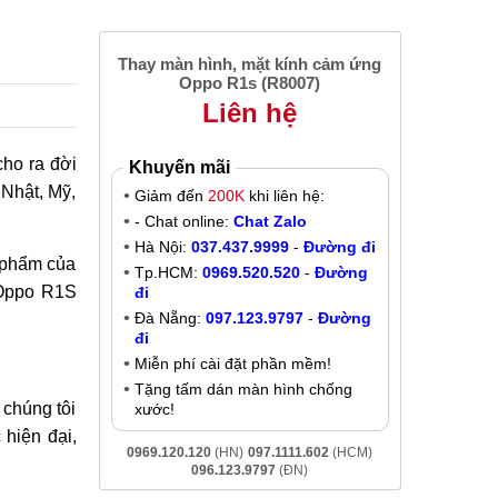
Thay màn hình, mặt kính cảm ứng
Oppo R1s (R8007)
Liên hệ
cho ra đời
Khuyến mãi
 Nhật, Mỹ,
Giảm đến
200K
khi liên hệ:
- Chat online:
Chat Zalo
Hà Nội:
037.437.9999
-
Đường đi
n phẩm của
Tp.HCM:
0969.520.520
-
Đường
 Oppo R1S
đi
Đà Nẵng:
097.123.9797
-
Đường
đi
Miễn phí cài đặt phần mềm!
Tặng tấm dán màn hình chống
 chúng tôi
xước!
hiện đại,
0969.120.120
(HN)
097.1111.602
(HCM)
096.123.9797
(ĐN)