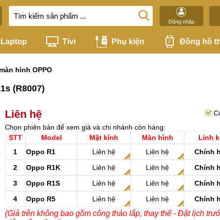
Đăng nhập
Laptop
Tivi
Phụ kiện
Đồng hồ t
 màn hình OPPO
1s (R8007)
Liên hệ
C
Chọn phiên bản để xem giá và chi nhánh còn hàng:
STT
Model
Mặt kính
Màn hình
Linh k
1
Oppo R1
Liên hệ
Liên hệ
Chính 
2
Oppo R1K
Liên hệ
Liên hệ
Chính 
3
Oppo R1S
Liên hệ
Liên hệ
Chính 
4
Oppo R5
Liên hệ
Liên hệ
Chính 
(Giá trên không bao gồm công tháo lắp, thay thế - Đặt lịch trư