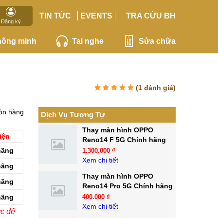
TIN TỨC
EVENTS
TRA CỨU BH
Đăng ký
hông minh
Tai nghe
Sửa chữa
(
1
đánh giá)
òn hàng
Dịch Vụ Tương Tự
Thay màn hình OPPO
iện
Reno14 F 5G Chính hãng
hãng
1.300.000 ₫
Xem chi tiết
hãng
Thay màn hình OPPO
hãng
Reno14 Pro 5G Chính hãng
hãng
400.000 ₫
Xem chi tiết
ớc để