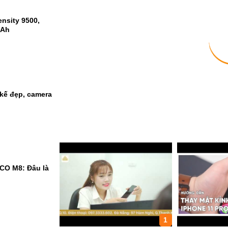
nsity 9500,
mAh
kế đẹp, camera
CO M8: Đâu là
1