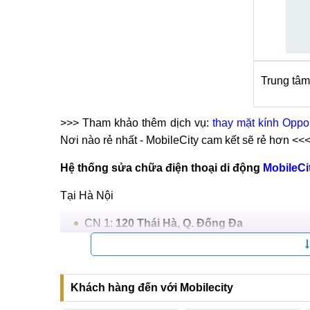
Trung tâm 
>>> Tham khảo thêm dịch vụ:
thay mặt kính Oppo
Nơi nào rẻ nhất - MobileCity cam kết sẽ rẻ hơn <<
Hệ thống sửa chữa điện thoại di động
MobileCi
Tại Hà Nội
CN 1:
120 Thái Hà, Q. Đống Đa
Hotline:
037.437.9999
CN 2:
398 Cầu Giấy, Q. Cầu Giấy
Khách hàng đến với Mobilecity
Hotline:
096.2222.398