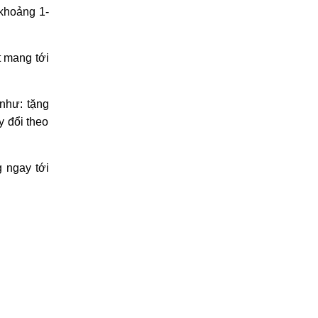
(khoảng 1-
t mang tới
như: tặng
y đổi theo
 ngay tới