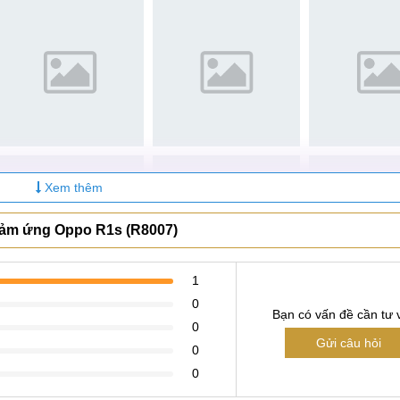
Xem thêm
 cảm ứng Oppo R1s (R8007)
1
0
Bạn có vấn đề cần tư 
0
Gửi câu hỏi
0
0