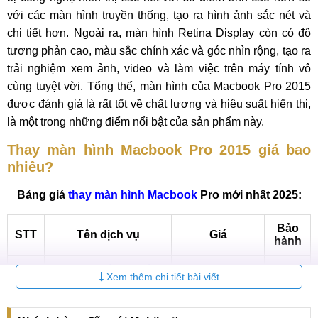
với các màn hình truyền thống, tạo ra hình ảnh sắc nét và
chi tiết hơn. Ngoài ra, màn hình Retina Display còn có độ
tương phản cao, màu sắc chính xác và góc nhìn rộng, tạo ra
trải nghiệm xem ảnh, video và làm việc trên máy tính vô
cùng tuyệt vời. Tổng thể, màn hình của Macbook Pro 2015
được đánh giá là rất tốt về chất lượng và hiệu suất hiển thị,
là một trong những điểm nổi bật của sản phẩm này.
Thay màn hình Macbook Pro 2015 giá bao
nhiêu?
Bảng giá
thay màn hình Macbook
Pro mới nhất 2025:
Bảo
STT
Tên dịch vụ
Giá
hành
Thay màn hình
6-12
1
1.650.000 VNĐ
Xem thêm chi tiết bài viết
Macbook Pro 2012
tháng
Thay màn hình
6-12
2
3.150.000 VNĐ