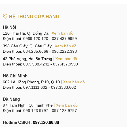
dụng hàng Chính hãng hay chất lượng cao thì màn hình
chắc chắn sẽ không còn được ổn định như trước. Màn hình
HỆ THỐNG CỬA HÀNG
không chính hãng có thể không tương thích hoặc gây ra các
lỗi hình ảnh, như là sọc màn hình hoặc màn hình bị mờ.
Hà Nội
120 Thái Hà, Q. Đống Đa
Xem bản đồ
Vì vậy, để đảm bảo rằng quá trình thay màn hình được thực
Điện thoại:
0969.120.120
-
037.437.9999
hiện đúng cách và không ảnh hưởng đến máy tính, bạn nên
398 Cầu Giấy, Q. Cầu Giấy
Xem bản đồ
Điện thoại:
034.235.6666
-
096.2222.398
đưa máy đến trung tâm sửa chữa uy tín MCCare để nhận
42 Phố Vọng, Hai Bà Trưng
Xem bản đồ
được hỗ trợ tốt nhất.
Điện thoại:
097. 988.4242
-
037.437.9999
Thời gian thay màn hình hết bao lâu?
Hồ Chí Minh
Thời gian thay màn hình Macbook Pro 2015 tại MobileCity
602 Lê Hồng Phong, P.10, Q.10
Xem bản đồ
Điện thoại:
097.1111.602
-
097.3333.602
phụ thuộc vào nhiều yếu tố khác nhau như độ phức tạp của
quy trình thay thế, tình trạng hư hỏng và số lượng khách của
Đà Nẵng
trung tâm. Thông thường, quy trình thay màn hình có thể mất
97 Hàm Nghi, Q.Thanh Khê
Xem bản đồ
khoảng từ 1-3 giờ tại trung tâm sửa chữa MCCare. Tuy
Điện thoại:
096.123.9797
-
097.123.9797
nhiên, đôi khi việc thay màn hình có thể mất thời gian lâu
Hotline CSKH:
097.120.66.88
hơn tùy thuộc vào từng trường hợp cụ thể. Vì vậy, để tiết