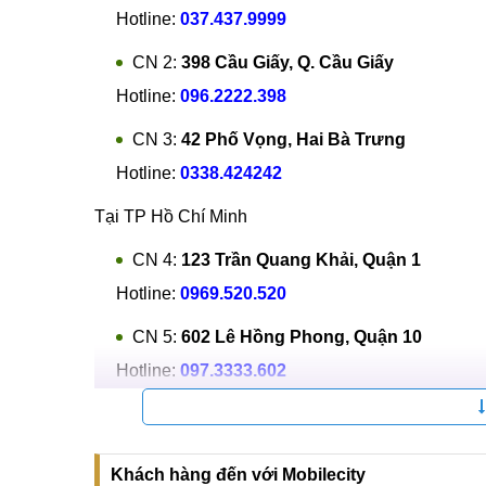
Hotline:
037.437.9999
CN 2:
398 Cầu Giấy, Q. Cầu Giấy
Hotline:
096.2222.398
CN 3:
42 Phố Vọng, Hai Bà Trưng
Hotline:
0338.424242
Tại TP Hồ Chí Minh
CN 4:
123 Trần Quang Khải, Quận 1
Hotline:
0969.520.520
CN 5:
602 Lê Hồng Phong, Quận 10
Hotline:
097.3333.602
Tại Đà Nẵng
CN 6:
97 Hàm Nghi, Q.Thanh Khê
Khách hàng đến với Mobilecity