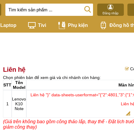
Đăng nhập
Laptop
Tivi
Phụ kiện
Đồng hồ t
Liên hệ
C
Chọn phiên bản để xem giá và chi nhánh còn hàng:
Tên
STT
Màn hì
Model
Liên hệ
"}" data-sheets-userformat="{"2":4801,"3":{"1":0
Lenovo
1
K10
Liên h
Note
(Giá trên không bao gồm công tháo lắp, thay thế - Đặt lịch trư
giảm công thay)