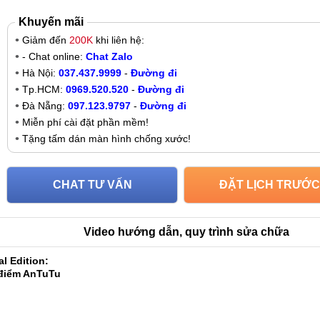
Khuyến mãi
Giảm đến
200K
khi liên hệ:
- Chat online:
Chat Zalo
Hà Nội:
037.437.9999
-
Đường đi
Tp.HCM:
0969.520.520
-
Đường đi
Đà Nẵng:
097.123.9797
-
Đường đi
Miễn phí cài đặt phần mềm!
Tặng tấm dán màn hình chống xước!
CHAT TƯ VẤN
ĐẶT LỊCH TRƯỚC
Video hướng dẫn, quy trình sửa chữa
l Edition:
 điểm AnTuTu