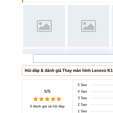
Hotline:
097.123.9797
Tìm kiếm liên quan khác
mua màn hình Lenovo K10 Note ở đâu
thay màn hình Lenovo K10 Note giá bao nhiê
thay màn Lenovo K10 Note chính hãng
Hỏi đáp & đánh giá Thay màn hình Lenovo K1
5 Sao
5/5
4 Sao
3 Sao
2 Sao
0 đánh giá và hỏi đáp
1 Sao