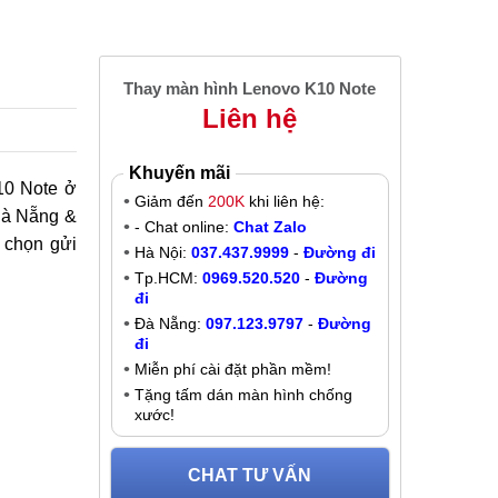
Thay màn hình Lenovo K10 Note
Liên hệ
Khuyến mãi
K10 Note ở
Giảm đến
200K
khi liên hệ:
 Đà Nẵng &
- Chat online:
Chat Zalo
 chọn gửi
Hà Nội:
037.437.9999
-
Đường đi
Tp.HCM:
0969.520.520
-
Đường
đi
Đà Nẵng:
097.123.9797
-
Đường
đi
Miễn phí cài đặt phần mềm!
Tặng tấm dán màn hình chống
xước!
CHAT TƯ VẤN