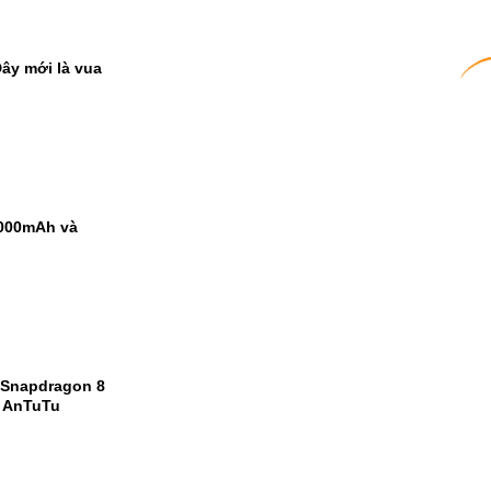
ây mới là vua
9000mAh và
1
2
 Snapdragon 8
m AnTuTu