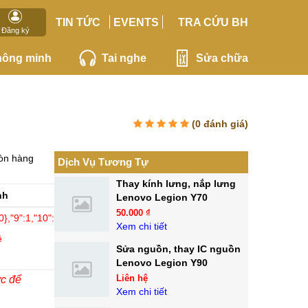
TIN TỨC
EVENTS
TRA CỨU BH
Đăng ký
hông minh
Tai nghe
Sửa chữa
(
0
đánh giá)
òn hàng
Dịch Vụ Tương Tự
Thay kính lưng, nắp lưng
Linh
nh
Lenovo Legion Y70
kiện
50.000 ₫
},"9":1,"10":2,"12":0,"15":"arial,sans,sans-serif"}">
Xem chi tiết
Chính
ệ
hãng
Sửa nguồn, thay IC nguồn
Lenovo Legion Y90
Liên hệ
ớc để
Xem chi tiết