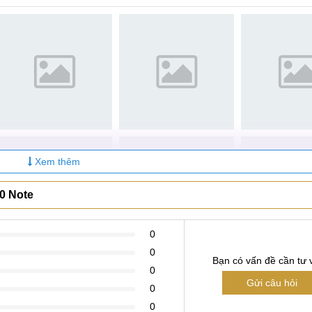
u
Xem thêm
0 Note
0
0
Bạn có vấn đề cần tư 
0
Gửi câu hỏi
0
0