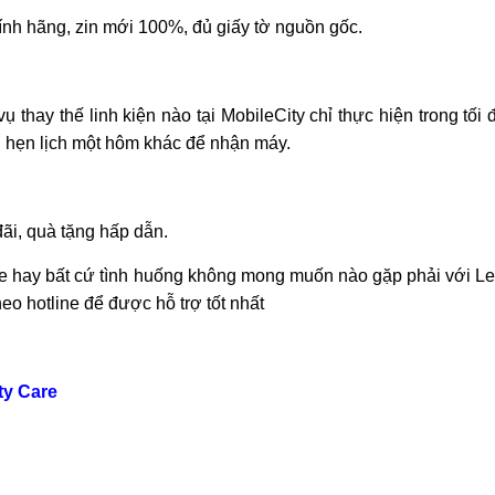
ính hãng, zin mới 100%, đủ giấy tờ nguồn gốc.
hay thế linh kiện nào tại MobileCity chỉ thực hiện trong tối đ
n hẹn lịch một hôm khác để nhận máy.
ãi, quà tặng hấp dẫn.
te hay bất cứ tình huống không mong muốn nào gặp phải với L
eo hotline để được hỗ trợ tốt nhất
ty Care