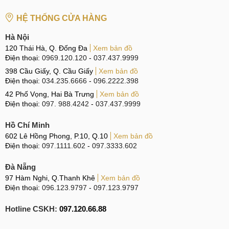
HỆ THỐNG CỬA HÀNG
Hoạt động với tần suất lớn, nên màn hình của iPad Pro 10.5
inch đối diện với nhiều nguy cơ gây hỏng đến từ môi trường
Hà Nội
bên ngoài và cả bên trong thiết bị. Một số nguyên nhân phổ
120 Thái Hà, Q. Đống Đa
Xem bản đồ
biến có thể kể đến như sau:
Điện thoại:
0969.120.120
-
037.437.9999
398 Cầu Giấy, Q. Cầu Giấy
Xem bản đồ
Người dùng vô tình làm rơi iPad Pro 10.5 inch từ trên
Điện thoại:
034.235.6666
-
096.2222.398
cao xuống sàn cứng, va đập mạnh khiến linh kiện bên
42 Phố Vọng, Hai Bà Trưng
Xem bản đồ
trong máy bị ảnh hưởng và cả màn hình cũng vậy.
Điện thoại:
097. 988.4242
-
037.437.9999
Bên trong iPad Pro 10.5 inch có những phần mềm
Hồ Chí Minh
không tương thích với máy hoặc giữa các phần mềm
602 Lê Hồng Phong, P.10, Q.10
Xem bản đồ
không tương thích với nhau khiến hoạt động của iPad
Điện thoại:
097.1111.602
-
097.3333.602
Pro 10.5 inch bị ảnh hưởng.
Đà Nẵng
iPad Pro 10.5 inch đã từng được thay màn hình nhưng
97 Hàm Nghi, Q.Thanh Khê
Xem bản đồ
phải màn hình chất lượng kém, ở địa chỉ không uy tín nên
Điện thoại:
096.123.9797
-
097.123.9797
chỉ được một thời gian là bị hỏng trở lại.
Hotline CSKH:
097.120.66.88
iPad Pro 10.5 inch bị ngấm nước nhưng không được
vệ sinh sạch sẽ nên làm ảnh hưởng đến những linh kiện