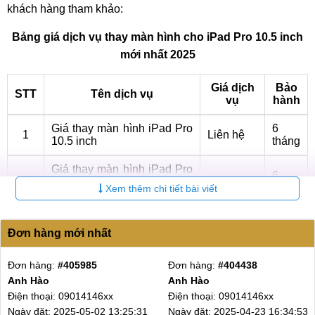
khách hàng tham khảo:
Bảng giá dịch vụ thay màn hình cho iPad Pro 10.5 inch
mới nhất 2025
Giá dịch
Bảo
STT
Tên dịch vụ
vụ
hành
Giá thay màn hình iPad Pro
6
1
Liên hệ
10.5 inch
tháng
Giá thay màn hình iPad Pro
6
2
10.5 inch chính hãng bóc
Liên hệ
tháng
Xem thêm chi tiết bài viết
máy
Giá thay màn hình iPad Pro
3.100.000
6
3
Đơn hàng mới nhất
10.5 inch linh kiện
₫
tháng
Mỗi loại màn hình đều có những ưu điểm và nhược điểm
Đơn hàng:
#402768
Đơn hàng:
#396529
Anh Linh
lê anh nhật
khác nhau, mức giá cũng có sự chênh lệch. Tùy theo nhu
Điện thoại: 03555022xx
Điện thoại: 03553770xx
cầu của bản thân mà khách hàng có thể đưa ra lựa chọn
Ngày đặt: 2025-04-15 15:35:53
Ngày đặt: 2025-03-15 13:31:48