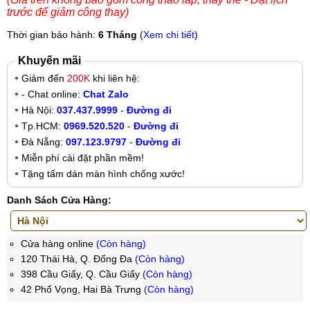
trước để giảm công thay)
Thời gian bảo hành:
6 Tháng
(
Xem chi tiết
)
Khuyến mãi
Giảm đến
200K
khi liên hệ:
- Chat online:
Chat Zalo
Hà Nội:
037.437.9999
-
Đường đi
Tp.HCM:
0969.520.520
-
Đường đi
Đà Nẵng:
097.123.9797
-
Đường đi
Miễn phí cài đặt phần mềm!
Tặng tấm dán màn hình chống xước!
Danh Sách Cửa Hàng:
Cửa hàng online
(Còn hàng)
120 Thái Hà, Q. Đống Đa
(Còn hàng)
398 Cầu Giấy, Q. Cầu Giấy
(Còn hàng)
42 Phố Vọng, Hai Bà Trưng
(Còn hàng)