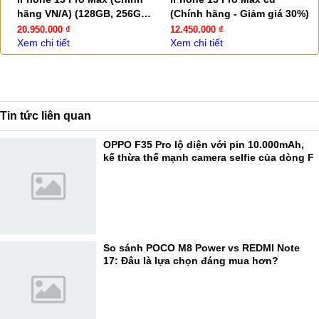
hãng VN/A) (128GB, 256GB,
(Chính hãng - Giảm giá 30%)
512GB)
20.950.000 ₫
12.450.000 ₫
Xem chi tiết
Xem chi tiết
Tin tức liên quan
OPPO F35 Pro lộ diện với pin 10.000mAh,
kế thừa thế mạnh camera selfie của dòng F
So sánh POCO M8 Power vs REDMI Note
17: Đâu là lựa chọn đáng mua hơn?