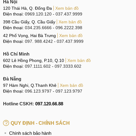
cho mình những cam kết Uy tín.
Hà Nội
120 Thái Hà, Q. Đống Đa
Xem bản đồ
Linh kiện Zin 100%
Điện thoại:
0969.120.120
-
037.437.9999
398 Cầu Giấy, Q. Cầu Giấy
Xem bản đồ
Điện thoại:
034.235.6666
-
096.2222.398
Linh kiện Zin 100%
42 Phố Vọng, Hai Bà Trưng
Xem bản đồ
Điện thoại:
097. 988.4242
-
037.437.9999
Để màn hình sau thay thế đảm bảo có chất lượng tốt nhất và
đảm bảo trải nghiệm của khách hàng, MobileCity Care cam
Hồ Chí Minh
kết luôn khắt khe trong vấn đề lựa chọn linh kiện thay thế.
602 Lê Hồng Phong, P.10, Q.10
Xem bản đồ
Điện thoại:
097.1111.602
-
097.3333.602
Chúng tôi cam kết chỉ sử dụng màn hình thay thế chất lượng
cao, nguồn gốc rõ ràng và đặc biệt là mới 100%.
Đà Nẵng
97 Hàm Nghi, Q.Thanh Khê
Xem bản đồ
Linh kiện Zin 100%
: Cam kết 100% sử dụng linh kiện
Điện thoại:
096.123.9797
-
097.123.9797
mới, không sử dụng linh kiện đã qua tái chế.
Hotline CSKH:
097.120.66.88
Linh kiện Chính hãng, chất lượng cao:
Chỉ sử dụng
linh kiện đảm bảo chất lượng tốt nhất, cho chất lượng
hiển thị và cảm ứng không có sự khác biệt nhiều với màn
QUY ĐỊNH - CHÍNH SÁCH
hình ban đầu.
Chính sách bảo hành