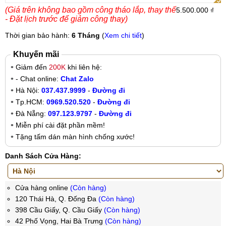
(Giá trên không bao gồm công tháo lắp, thay thế
5.500.000 ₫
- Đặt lịch trước để giảm công thay)
Thời gian bảo hành:
6 Tháng
(
Xem chi tiết
)
Khuyến mãi
Giảm đến
200K
khi liên hệ:
- Chat online:
Chat Zalo
Hà Nội:
037.437.9999
-
Đường đi
Tp.HCM:
0969.520.520
-
Đường đi
Đà Nẵng:
097.123.9797
-
Đường đi
Miễn phí cài đặt phần mềm!
Tặng tấm dán màn hình chống xước!
Danh Sách Cửa Hàng:
Cửa hàng online
(Còn hàng)
120 Thái Hà, Q. Đống Đa
(Còn hàng)
398 Cầu Giấy, Q. Cầu Giấy
(Còn hàng)
42 Phố Vọng, Hai Bà Trưng
(Còn hàng)