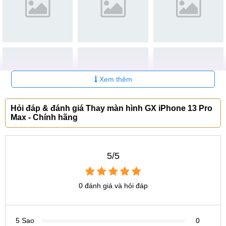
Hệ thống sửa chữa điện thoại
MobileCity Care
Tại Hà Nội
CN 1:
120 Thái Hà, Q. Đống Đa
Hotline:
037.437.9999
- Đường đi:
Xem bản đồ
Xem thêm
CN 2:
398 Cầu Giấy, Q. Cầu Giấy
Hotline:
096.2222.398
- Đường đi:
Xem bản đồ
Hỏi đáp & đánh giá Thay màn hình GX iPhone 13 Pro
Max - Chính hãng
CN 3:
42 Phố Vọng, Hai Bà Trưng
Hotline:
0338.424242
- Đường đi:
Xem bản đồ
5/5
CN 7:
Km15, QL 32, Hoài Đức
Hotline:
039.988.6666
- Đường đi:
Xem bản đồ
0 đánh giá và hỏi đáp
Tại TP Hồ Chí Minh
CN 4:
123 Trần Quang Khải, Q1
5 Sao
0