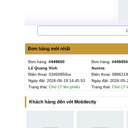
Đơn hàng mới nhất
Ưu 
Nhược điểm
4
Đơn hàng:
#449650
Đơn hàng:
#449454
Lê Quang Vinh
Aurora
Bên cạnh những ưu điểm nổi bật đã nêu, màn hình
306xx
Điện thoại: 03450850xx
Điện thoại: 088621
-25 16:24:33
Ngày đặt: 2026-06-19 14:45:53
Ngày đặt: 2026-05-
Màn hình Daison là sản phẩm của bên thứ ba
lên phiếu
Trạng thái:
Chờ LT lên phiếu
Trạng thái:
Chờ LT l
Chất lượng hiển thị tương đối tốt, nhưng độ 
Khách hàng đến với Mobilecity
Màu sắc hiển thị trên màn hình Daison không
Nhược