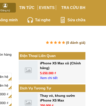
TIN TỨC
EVENTS
TRA CỨU BH
Đăng ký
hông minh
Tai nghe
Sửa chữa
(
0
đánh giá)
òn hàng
Điện Thoại Liên Quan
iPhone XS Max cũ (Chính
hãng)
5.650.000 ₫
iên hệ
Xem chi tiết
iên hệ
Dịch Vụ Tương Tự
000 ₫
Thay vỏ, khung sườn
iPhone XS Max
.000 ₫
350.000 ₫