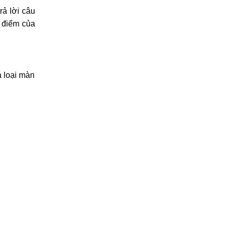
ả lời câu
 điểm của
a loại màn