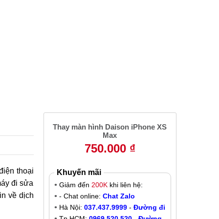
Thay màn hình Daison iPhone XS
Max
750.000 ₫
điện thoại
Khuyến mãi
máy đi sửa
Giảm đến
200K
khi liên hệ:
in về dịch
- Chat online:
Chat Zalo
Hà Nội:
037.437.9999
-
Đường đi
Tp.HCM:
0969.520.520
-
Đường