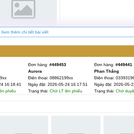
Xem thêm chi tiết bài viết
điểm của màn hình Daison
Đơn hàng:
#449453
Đơn hàng:
#449441
Aurora
Phan Thắng
 Daison vẫn có một số nhược điểm mà bạn cần lưu ý:
99xx
Điện thoại: 08862199xx
Điện thoại: 0339319
24 16:18:41
Ngày đặt: 2026-05-24 16:17:51
Ngày đặt: 2026-05-2
, không phải hàng chính hãng Apple.
ên phiếu
Trạng thái:
Chờ LT lên phiếu
Trạng thái:
Chờ duyệ
phân giải và độ sáng thấp hơn một chút so với màn hình chính h
 tươi tắn bằng màn hình chính hãng.
 điểm của màn hình Daison