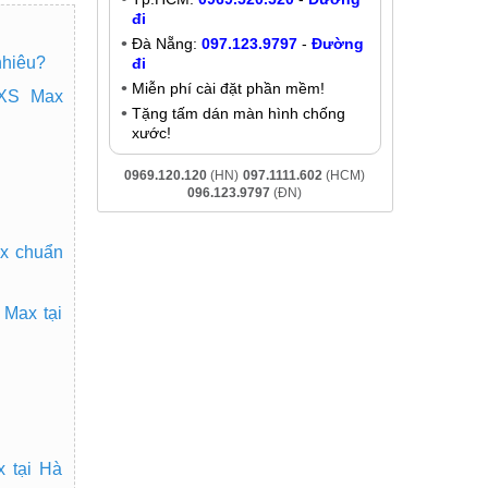
đi
Đà Nẵng:
097.123.9797
-
Đường
nhiêu?
đi
Miễn phí cài đặt phần mềm!
 XS Max
Tặng tấm dán màn hình chống
xước!
0969.120.120
(HN)
097.1111.602
(HCM)
096.123.9797
(ĐN)
ax chuẩn
 Max tại
x tại Hà