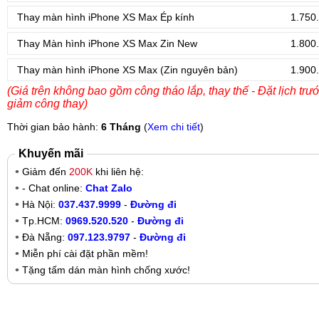
Thay màn hình iPhone XS Max Ép kính
1.750
Thay Màn hình iPhone XS Max Zin New
1.800
Thay màn hình iPhone XS Max (Zin nguyên bản)
1.900
(Giá trên không bao gồm công tháo lắp, thay thế - Đặt lịch trư
giảm công thay)
Thời gian bảo hành:
6 Tháng
(
Xem chi tiết
)
Khuyến mãi
Giảm đến
200K
khi liên hệ:
- Chat online:
Chat Zalo
Hà Nội:
037.437.9999
-
Đường đi
Tp.HCM:
0969.520.520
-
Đường đi
Đà Nẵng:
097.123.9797
-
Đường đi
Miễn phí cài đặt phần mềm!
Tặng tấm dán màn hình chống xước!