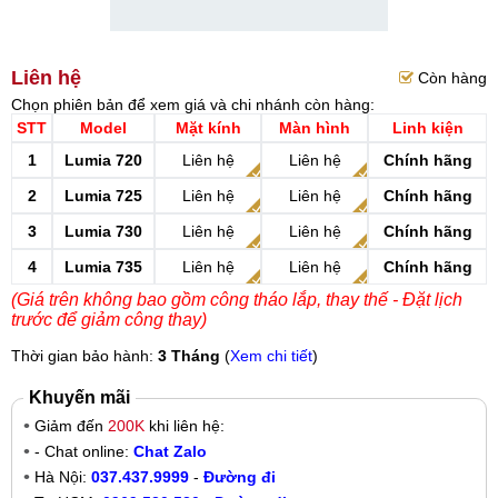
Liên hệ
Còn hàng
Chọn phiên bản để xem giá và chi nhánh còn hàng:
STT
Model
Mặt kính
Màn hình
Linh kiện
1
Lumia 720
Liên hệ
Liên hệ
Chính hãng
2
Lumia 725
Liên hệ
Liên hệ
Chính hãng
3
Lumia 730
Liên hệ
Liên hệ
Chính hãng
4
Lumia 735
Liên hệ
Liên hệ
Chính hãng
(Giá trên không bao gồm công tháo lắp, thay thế - Đặt lịch
trước để giảm công thay)
Thời gian bảo hành:
3 Tháng
(
Xem chi tiết
)
Khuyến mãi
Giảm đến
200K
khi liên hệ:
- Chat online:
Chat Zalo
Hà Nội:
037.437.9999
-
Đường đi