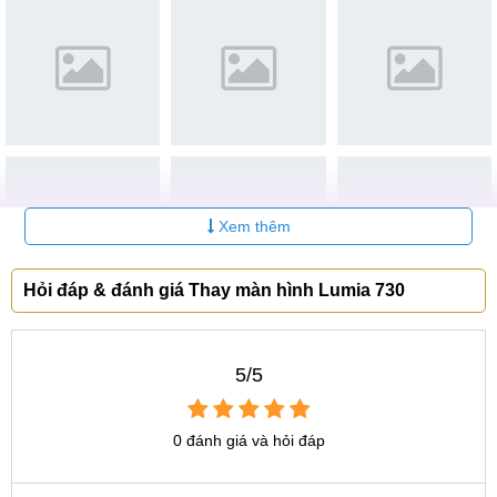
Khi tiến hành thay màn hình cho Lumia quý khách có thể
trực tiếp quan sát quá trình thay thế, các bước thay luôn
đảm bảo chuyên nghiệp, máy được bảo quản cẩn thận. Với
dịch vụ thay thế màn hình các màn hình được thay full bộ và
hoàn toàn chính hãng, bảo hành trong 6 tháng tại trung tâm.
Xem thêm các dịch vụ
thay màn hình Lumia 710
chính hãng
tại MobileCity
Xem thêm
Quy trình thay cảm ứng, thay màn hình
Lumia 730 tại MobileCity
Hỏi đáp & đánh giá Thay màn hình Lumia 730
Các quy trình đươc trung tâm thực hiện đều đã có từ lâu, với
các dịch vụ thay thế, quy trình là một khâu khá quan trọng,
mọi bước phải thực hiện chuẩn để tránh xảy ra các sự cố
5/5
ngoài ý muốn. Trong khi đó nhiều vấn đề xảy ra trong quá
trình thay khiến nhiều trung tâm mất khách hàng và
0 đánh giá và hỏi đáp
MobileCity luôn rút kinh nghiệm từ các trung tâm đó. Màn
hình Lumia 730 được thay đơn giản và trong thời gian ngắn