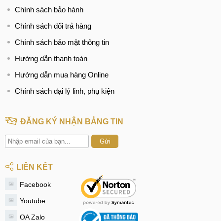
Lumia 730 giá ưu đãi
Chính sách bảo hành
Chính sách đổi trả hàng
Chính sách bảo mật thông tin
Hình ảnh: Đội ngũ kỹ thuật viên đang thay màn hình Lumia
Hướng dẫn thanh toán
730 tại MobileCity
Hướng dẫn mua hàng Online
KIỂM TRA MÁY MIỄN PHÍ
Chính sách đại lý linh, phụ kiện
(Sự hài lòng và tin tưởng của bạn là động lực phát triển của
chúng tôi)
ĐĂNG KÝ NHẬN BẢNG TIN
Gửi
LIÊN KẾT
ĐỊA CHỈ THAY MÀN HÌNH LUMIA 730 GIÁ RẺ TẠI HÀ
Facebook
NỘI, TPHCM
Youtube
Hà Nội: ☏ 037.437.9999 - Hồ Chí Minh:
☏
OA Zalo