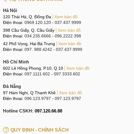
Tay nghề nhân viên cao, có kinh nghiệm nhiều năm
Hà Nội
trong nghề.
120 Thái Hà, Q. Đống Đa
Xem bản đồ
Trung tâm hoạt động gần 5 năm trong nghề.
Điện thoại:
0969.120.120
-
037.437.9999
Quy trình thay thế rõ ràng, nghiêm túc, nhanh chóng.
398 Cầu Giấy, Q. Cầu Giấy
Xem bản đồ
Điện thoại:
034.235.6666
-
096.2222.398
Máy được quản lí và giám sát rõ ràng, không giữ máy,
42 Phố Vọng, Hai Bà Trưng
Xem bản đồ
thay ngay khi nhận máy.
Điện thoại:
097. 988.4242
-
037.437.9999
Giá
thay màn hình Lumia 730
thấp nhất trong khu vực.
Hồ Chí Minh
Linh kiện màn hình Nokia Lumia 730 nhập chính hãng,
602 Lê Hồng Phong, P.10, Q.10
Xem bản đồ
có tem xuất xứ.
Điện thoại:
097.1111.602
-
097.3333.602
Với những dịch vụ đã được trung tâm phát triển và đem đến
Đà Nẵng
cho khách hàng trong suốt nhiều năm qua, trung tâm đã giúp
97 Hàm Nghi, Q.Thanh Khê
Xem bản đồ
giải quyết nỗi bận tâm của nhiều người, các lo lắng, lo nghĩ
Điện thoại:
096.123.9797
-
097.123.9797
về sự cố máy đều được xóa bỏ. Trung tâm luôn sẵn sàng
Hotline CSKH:
097.120.66.88
chào đón quý khách đến thay thế màn hình, thay mặt kính
cảm ứng Lumia 730.
QUY ĐỊNH - CHÍNH SÁCH
Cảm ơn quý khách đã quan tâm dịch vụ thay màn hình