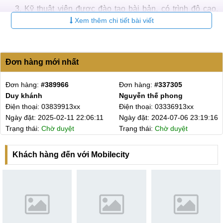
Kỹ thuật viên được đào tạo bài bản, có trình độ cao,
Xem thêm chi tiết bài viết
kinh nghiệm làm việc lâu năm.
Quy trình sửa chữa, thay thế chuyên nghiệp, công khai,
giám sát camera chặt chẽ.
Đơn hàng mới nhất
Thời gian thay main Xiaomi Redmi Note 12 Pro nhanh
chóng.
Đơn hàng:
#389966
Đơn hàng:
#337305
Có nhiều quà tặng, khuyến mãi hấp dẫn.
Duy khánh
Nguyễn thế phong
Điện thoại: 03839913xx
Điện thoại: 03336913xx
Ngày đặt: 2025-02-11 22:06:11
Ngày đặt: 2024-07-06 23:19:16
Trạng thái:
Chờ duyệt
Trạng thái:
Chờ duyệt
Khách hàng đến với Mobilecity