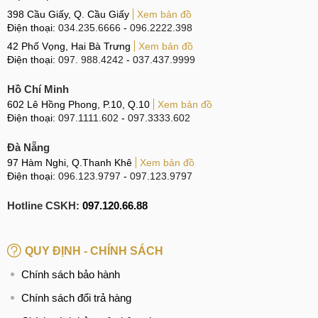
Tìm kiếm liên quan:
398 Cầu Giấy, Q. Cầu Giấy
Xem bản đồ
Điện thoại:
034.235.6666
-
096.2222.398
Giá thay main cho Xiaomi Redmi Note 12 Pro Pro
42 Phố Vọng, Hai Bà Trưng
Xem bản đồ
Dịch vụ thay main Redmi Note 12 Pro Pro
Điện thoại:
097. 988.4242
-
037.437.9999
Địa chỉ thay main Xiaomi Redmi Note 12 Pro giá rẻ
Thay main Xiaomi Redmi Note 12 Pro Pro
Hồ Chí Minh
602 Lê Hồng Phong, P.10, Q.10
Xem bản đồ
Điện thoại:
097.1111.602
-
097.3333.602
Đà Nẵng
97 Hàm Nghi, Q.Thanh Khê
Xem bản đồ
Điện thoại:
096.123.9797
-
097.123.9797
Hotline CSKH:
097.120.66.88
QUY ĐỊNH - CHÍNH SÁCH
Chính sách bảo hành
Chính sách đổi trả hàng