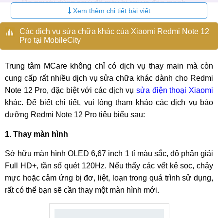
Do người dùng sơ ý để máy bị rơi va đập mạnh.
Xem thêm chi tiết bài viết
Điện thoại vô tình bị hấp hơi ẩm, rơi xuống nước khiến
main bị chập cháy dẫn đến hư hỏng.
Các dich vụ sửa chữa khác của Xiaomi Redmi Note 12
Pro tại MobileCity
Xiaomi Redmi Note 12 Pro bị quá nóng, trong thời gian
dài khi người dùng thường xuyên vừa sạc vừa sử
Trung tâm MCare không chỉ có dịch vụ thay main mà còn
dụng, nhất là khi chơi các game nặng.
cung cấp rất nhiều dịch vụ sửa chữa khác dành cho Redmi
Quy trình thay main Xiaomi Redmi Note 12 Pro tại
Note 12 Pro, đặc biệt với các dịch vụ
sửa điện thoại Xiaomi
MobileCity
khác. Để biết chi tiết, vui lòng tham khảo các dịch vụ bảo
dưỡng Redmi Note 12 Pro tiêu biểu sau:
Khi điện thoại bị hỏng hóc cần sửa chưa hãy mang điện
thoại tới các trung tâm uy tín để được phục vụ tốt nhất dưới
1. Thay màn hình
đây là quy trình thay main Redmi Note 12 Pro tại MobileCity:
Sở hữu màn hình OLED 6,67 inch 1 tỉ màu sắc, độ phân giải
Bước 1:
Tiếp nhận Redmi Note 12 Pro từ Khách hàng và
Full HD+, tần số quét 120Hz. Nếu thấy các vết kẻ sọc, chảy
lắng nghe những vấn đề mà khách đang gặp phải.
mực hoặc cảm ứng bị đơ, liệt, loạn trong quá trình sử dụng,
rất có thể bạn sẽ cần thay một màn hình mới.
Bước 2:
Kỹ thuật viên tiếp nhận và test máy, đưa ra nguyên
nhân và phương pháp sửa chữa hợp lý.