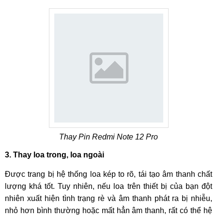
Bước 7
: Hướng dẫn khách hàng tự kiểm tra lại Redmi Note
12 Pro để đảm bảo máy vẫn hoạt động bình thường, sau đó
viết giấy bảo hành và bàn giao lại máy cho Quý khách.
Thay Pin Redmi Note 12 Pro
3. Thay loa trong, loa ngoài
Được trang bị hệ thống loa kép to rõ, tái tạo âm thanh chất
lượng khá tốt. Tuy nhiên, nếu loa trên thiết bị của bạn đột
nhiên xuất hiện tình trạng rè và âm thanh phát ra bị nhiễu,
nhỏ hơn bình thường hoặc mất hẳn âm thanh, rất có thể hệ