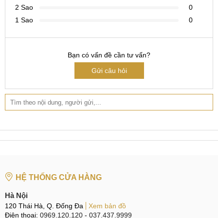
2 Sao
0
CN 2:
398 Cầu Giấy, Q. Cầu Giấy
1 Sao
0
Hotline:
096.2222.398
CN 3:
42 Phố Vọng, Hai Bà Trưng
Bạn có vấn đề cần tư vấn?
Hotline:
0338.424242
Gửi câu hỏi
Tại TP Hồ Chí Minh
CN 4:
123 Trần Quang Khải, Quận 1
Hotline:
0969.520.520
CN 5:
602 Lê Hồng Phong, Quận 10
Hotline:
097.3333.602
Tại Đà Nẵng
HỆ THỐNG CỬA HÀNG
CN 6:
97 Hàm Nghi, Q.Thanh Khê
Hà Nội
Hotline:
097.123.9797
120 Thái Hà, Q. Đống Đa
Xem bản đồ
Điện thoại:
0969.120.120
-
037.437.9999