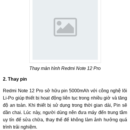
Bước 3:
Kỹ thuật viên thông báo tình trạng lỗi và phương
án xử lý tới Khách hàng. Khi được sự đồng ý của Khách
hàng, kỹ thuật sẽ tiến hành sửa, thay main Xiaomi Redmi
Note 12 Pro.
Bước 4:
Tắt nguồn, tháo khay SIM, sử dụng máy khò cùng
dụng cụ đặt biệt để tách mặt lưng ra khỏi máy.
Tắt nguồn, tháo khay SIM
Thay màn hình Redmi Note 12 Pro
Bước 5:
Tháo các phần linh kiện liên quan ra khỏi main để
2. Thay pin
tiến hành thay thế và sửa chữa
Redmi Note 12 Pro sở hữu pin 5000mAh với công nghệ lõi
Li-Po giúp thiết bị hoạt động liên tục trong nhiều giờ và tăng
Tháo các phần linh kiện liên quan ra khỏi main
độ an toàn. Khi thiết bị sử dụng trong thời gian dài, Pin sẽ
Bước 6:
Sau khi sửa xong, lắp lại các linh kiện và test lại
dần chai. Lúc này, người dùng nên đưa máy đến trung tâm
toàn bộ chức năng của điện thoại.
uy tín để sửa chữa, thay thế để không làm ảnh hưởng quá
trình trải nghiệm.