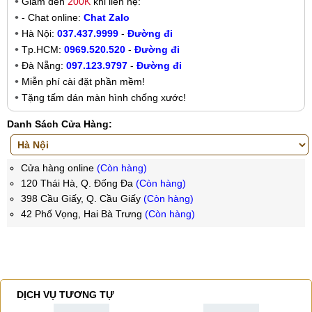
Giảm đến
200K
khi liên hệ:
- Chat online:
Chat Zalo
Hà Nội:
037.437.9999
-
Đường đi
Tp.HCM:
0969.520.520
-
Đường đi
Đà Nẵng:
097.123.9797
-
Đường đi
Miễn phí cài đặt phần mềm!
Tặng tấm dán màn hình chống xước!
Danh Sách Cửa Hàng:
Cửa hàng online
(Còn hàng)
120 Thái Hà, Q. Đống Đa
(Còn hàng)
398 Cầu Giấy, Q. Cầu Giấy
(Còn hàng)
42 Phố Vọng, Hai Bà Trưng
(Còn hàng)
DỊCH VỤ TƯƠNG TỰ