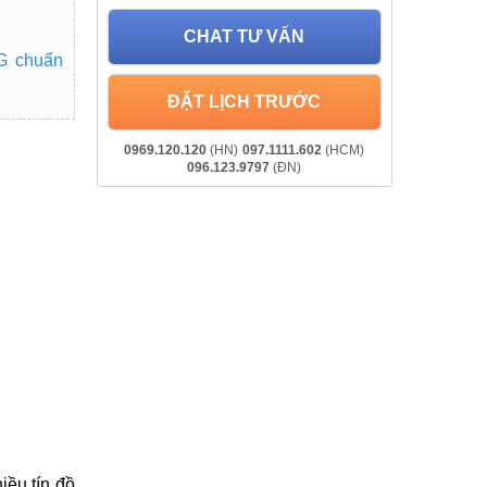
CHAT TƯ VẤN
5G chuẩn
ĐẶT LỊCH TRƯỚC
0969.120.120
(HN)
097.1111.602
(HCM)
096.123.9797
(ĐN)
iều tín đồ