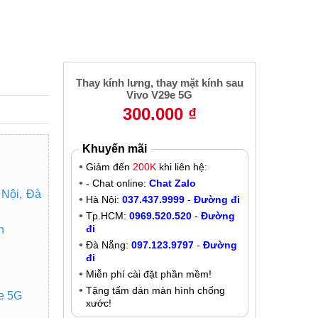
2
Thay kính lưng, thay mặt kính sau
Vivo V29e 5G
300.000 ₫
Khuyến mãi
Giảm đến
200K
khi liên hệ:
- Chat online:
Chat Zalo
 Nội, Đà
Hà Nội:
037.437.9999
-
Đường đi
Tp.HCM:
0969.520.520
-
Đường
đi
n
Đà Nẵng:
097.123.9797
-
Đường
đi
Miễn phí cài đặt phần mềm!
Tặng tấm dán màn hình chống
9e 5G
xước!