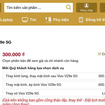
Đăng nhập
Laptop
Tivi
Phụ kiện
Đồng hồ t
29e 5G
300.000 ₫
C
Chọn phiên bản để xem giá và chi nhánh còn hàng:
Mời Quý khách hàng lựa chọn dịch vụ
Thay kính lưng, thay mặt kính sau Vivo V29e 5G
300.
Thay mặt kính, ép kính Vivo V29e 5G
600.
Thay vỏ Vivo V29e 5G
L
(Giá trên không bao gồm công tháo lắp, thay thế - Đặt lịch trư
giảm công thay)