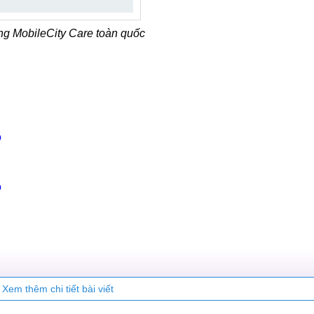
ng MobileCity Care toàn quốc
ồ
ồ
Xem thêm chi tiết bài viết