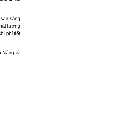
 sẵn sàng
chất lượng
i phí tiết
Đà Nẵng và