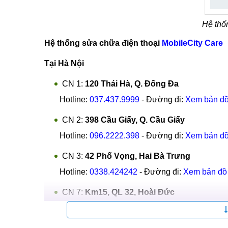
Hệ thố
Hệ thống sửa chữa điện thoại
MobileCity Care
Tại Hà Nội
CN 1:
120 Thái Hà, Q. Đống Đa
Hotline:
037.437.9999
- Đường đi:
Xem bản đ
CN 2:
398 Cầu Giấy, Q. Cầu Giấy
Hotline:
096.2222.398
- Đường đi:
Xem bản đ
CN 3:
42 Phố Vọng, Hai Bà Trưng
Hotline:
0338.424242
- Đường đi:
Xem bản đồ
CN 7:
Km15, QL 32, Hoài Đức
Hotline:
039.988.6666
- Đường đi:
Xem bản đồ