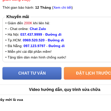
Thời gian bảo hành:
12 Tháng
(
Xem chi tiết
)
Khuyến mãi
Giảm đến
200K
khi liên hệ:
- Chat online:
Chat Zalo
Hà Nội:
037.437.9999
-
Đường đi
Tp.HCM:
0969.520.520
-
Đường đi
Đà Nẵng:
097.123.9797
-
Đường đi
Miễn phí cài đặt phần mềm!
Tặng tấm dán màn hình chống xước!
CHAT TƯ VẤN
ĐẶT LỊCH TRƯỚC
Video hướng dẫn, quy trình sửa chữa
ây mới là vua