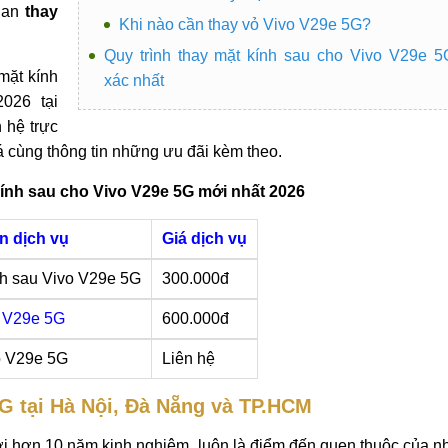
ian
thay
Khi nào cần thay vỏ Vivo V29e 5G?
Quy trình thay mặt kính sau cho Vivo V29e 
mặt kính
xác nhất
026 tại
 hệ trực
iá cùng thông tin những ưu đãi kèm theo.
kính sau cho Vivo V29e 5G mới nhất 2026
n dịch vụ
Giá dịch vụ
nh sau Vivo V29e 5G
300.000đ
o V29e 5G
600.000đ
o V29e 5G
Liên hệ
5G tại Hà Nội, Đà Nẵng và TP.HCM
ới hơn 10 năm kinh nghiệm, luôn là điểm đến quen thuộc của nh