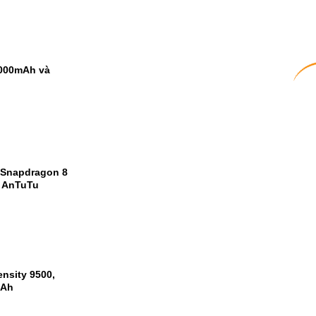
9000mAh và
 Snapdragon 8
m AnTuTu
nsity 9500,
mAh