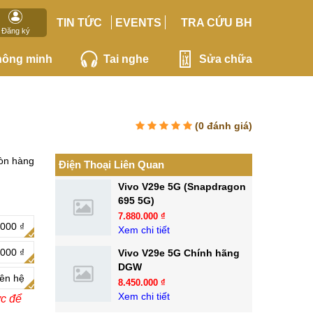
TIN TỨC
EVENTS
TRA CỨU BH
Đăng ký
hông minh
Tai nghe
Sửa chữa
(
0
đánh giá)
òn hàng
Điện Thoại Liên Quan
Vivo V29e 5G (Snapdragon
695 5G)
7.880.000 ₫
000 ₫
Xem chi tiết
000 ₫
Vivo V29e 5G Chính hãng
DGW
iên hệ
8.450.000 ₫
Xem chi tiết
ớc để