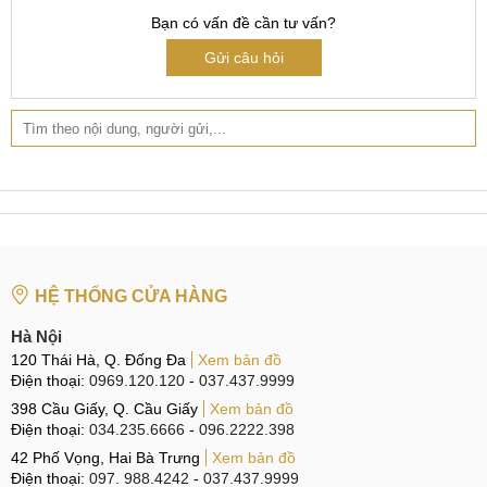
Bạn có vấn đề cần tư vấn?
Độ trong suốt của kính lưng không còn như ban đầu,
ngả màu, tróc sơn rất mất thẩm mỹ.
Gửi câu hỏi
Các vết nứt dăm, lợn cợn trên mặt kính khiến người
dùng khi cầm nắm bị chảy máu tay.
Kính lưng bị bong tróc, lỏng lẻo không còn khớp với
khung máy của OPPO Reno7 nữa.
Dấu hiệu cần thay kính lưng OPPO Reno7
Nguyên nhân phải thay mặt kính sau OPPO
HỆ THỐNG CỬA HÀNG
Reno7
Hà Nội
Có rất nhiều nguyên nhân cả chủ quan lần khách quan
120 Thái Hà, Q. Đống Đa
Xem bản đồ
Điện thoại:
0969.120.120
-
037.437.9999
khiến điện thoại OPPO Reno7 bị hỏng mặt kính lưng, cụ thể
398 Cầu Giấy, Q. Cầu Giấy
Xem bản đồ
là:
Điện thoại:
034.235.6666
-
096.2222.398
Trong khi sử dụng OPPO Reno7, người dùng làm rơi
42 Phố Vọng, Hai Bà Trưng
Xem bản đồ
Điện thoại:
097. 988.4242
-
037.437.9999
rớt máy nhiều lần và không sử dụng bất kỳ phụ kiện bảo