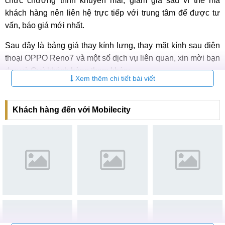
chức chương trình khuyến mãi, giảm giá sâu vì thế mà
khách hàng nên liên hệ trực tiếp với trung tâm để được tư
vấn, báo giá mới nhất.
Sau đây là bảng giá thay kính lưng, thay mặt kính sau điện
thoại OPPO Reno7 và một số dịch vụ liên quan, xin mời bạn
đọc và Quý khách hàng tham khảo:
Xem thêm chi tiết bài viết
Bảng giá thay mặt kính sau điện thoại OPPO Reno7 mới
nhất 2026
Khách hàng đến với Mobilecity
STT
Dịch vụ
Gi
1
Thay vỏ OPPO Reno7
Liên 
2
Thay kính lưng, mặt kính sau OPPO Reno7
250.0
Vì sao cần thay kính lưng OPPO Reno7?
Nếu mặt kính sau điện thoại bị nứt vỡ, hỏng hóc sẽ làm mất