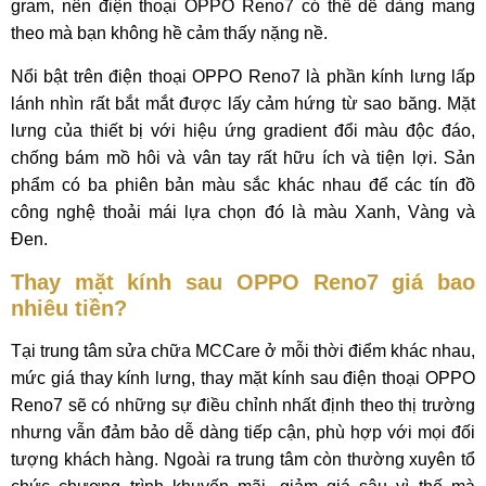
gram, nên điện thoại OPPO Reno7 có thể dễ dàng mang
theo mà bạn không hề cảm thấy nặng nề.
Nổi bật trên điện thoại OPPO Reno7 là phần kính lưng lấp
lánh nhìn rất bắt mắt được lấy cảm hứng từ sao băng. Mặt
lưng của thiết bị với hiệu ứng gradient đổi màu độc đáo,
chống bám mồ hôi và vân tay rất hữu ích và tiện lợi. Sản
phẩm có ba phiên bản màu sắc khác nhau để các tín đồ
công nghệ thoải mái lựa chọn đó là màu Xanh, Vàng và
Đen.
Thay mặt kính sau OPPO Reno7 giá bao
nhiêu tiền?
Tại trung tâm sửa chữa MCCare ở mỗi thời điểm khác nhau,
mức giá thay kính lưng, thay mặt kính sau điện thoại OPPO
Reno7 sẽ có những sự điều chỉnh nhất định theo thị trường
nhưng vẫn đảm bảo dễ dàng tiếp cận, phù hợp với mọi đối
tượng khách hàng. Ngoài ra trung tâm còn thường xuyên tổ