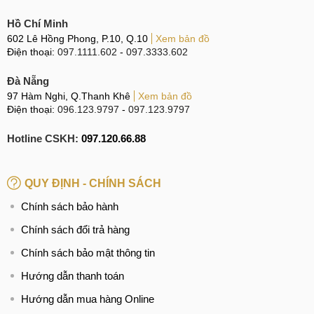
vệ nào khiến cho mặt kính bị nứt vỡ khi có va đập mạnh.
Hồ Chí Minh
Người dùng không thường xuyên lau chùi kính lưng,
602 Lê Hồng Phong, P.10, Q.10
Xem bản đồ
Điện thoại:
097.1111.602
-
097.3333.602
theo thời gian bụi bẩn bám vào làm cho màu kính bị xấu
đi.
Đà Nẵng
Đặt điện thoại OPPO Reno7 tại môi trường có hóa chất
97 Hàm Nghi, Q.Thanh Khê
Xem bản đồ
Điện thoại:
096.123.9797
-
097.123.9797
độc hại, ẩm ướt hoặc có nhiệt độ cao dễ gây nứt vỡ kính
lưng.
Hotline CSKH:
097.120.66.88
Vì muốn có mức giá rẻ nên người dùng đã từng lựa
chọn những địa chỉ thay kính lưng kém chất lượng nên
QUY ĐỊNH - CHÍNH SÁCH
mặt kính lưng mới dễ bị hư hỏng hơn.
Chính sách bảo hành
Nguyên nhân làm hỏng mặt kính sau điện thoại
Chính sách đổi trả hàng
Chính sách bảo mật thông tin
Quy trình thay mặt kính sau OPPO Reno7
Hướng dẫn thanh toán
Để giúp Quý khách hàng và bạn đọc hình dung ra quy trình
Hướng dẫn mua hàng Online
thay kính lưng, thay mặt kính sau cho điện thoại OPPO