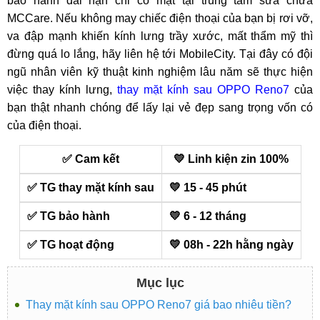
bảo hành dài hạn chỉ có mặt tại trung tâm sửa chữa
MCCare. Nếu không may chiếc điện thoại của bạn bị rơi vỡ,
va đập mạnh khiến kính lưng trầy xước, mất thẩm mỹ thì
đừng quá lo lắng, hãy liên hệ tới MobileCity. Tại đây có đội
ngũ nhân viên kỹ thuật kinh nghiệm lâu năm sẽ thực hiện
việc thay kính lưng,
thay mặt kính sau OPPO Reno7
của
bạn thật nhanh chóng để lấy lại vẻ đẹp sang trọng vốn có
của điện thoại.
✅ Cam kết
💛 Linh kiện zin 100%
✅ TG thay mặt kính sau
💛 15 - 45 phút
✅ TG bảo hành
💛 6 - 12 tháng
✅ TG hoạt động
💛 08h - 22h hằng ngày
Mục lục
Thay mặt kính sau OPPO Reno7 giá bao nhiêu tiền?