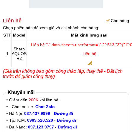
Liên hệ
Còn hàng
Chọn phiên bản để xem giá và chi nhánh còn hàng:
STT
Model
Mặt kính lưng sau
Liên hệ
"}" data-sheets-userformat="{"2":513,"3":{"1":0
Sharp
1
AQUOS
Liên hệ
R2
(Giá trên không bao gồm công tháo lắp, thay thế - Đặt lịch
trước để giảm công thay)
Khuyến mãi
Giảm đến
200K
khi liên hệ:
- Chat online:
Chat Zalo
Hà Nội:
037.437.9999
-
Đường đi
Tp.HCM:
0969.520.520
-
Đường đi
Đà Nẵng:
097.123.9797
-
Đường đi