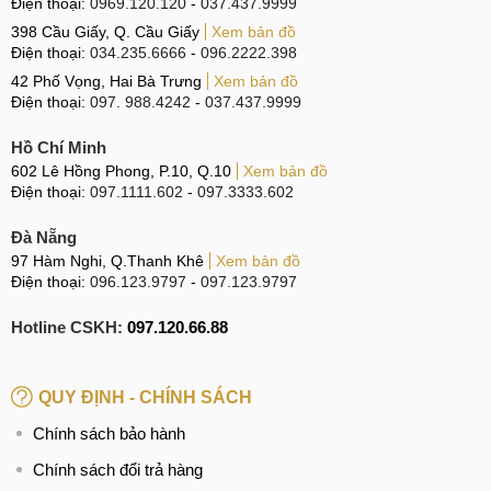
Điện thoại:
0969.120.120
-
037.437.9999
398 Cầu Giấy, Q. Cầu Giấy
Xem bản đồ
Điện thoại:
034.235.6666
-
096.2222.398
42 Phố Vọng, Hai Bà Trưng
Xem bản đồ
Điện thoại:
097. 988.4242
-
037.437.9999
Hồ Chí Minh
602 Lê Hồng Phong, P.10, Q.10
Xem bản đồ
Điện thoại:
097.1111.602
-
097.3333.602
Đà Nẵng
97 Hàm Nghi, Q.Thanh Khê
Xem bản đồ
Điện thoại:
096.123.9797
-
097.123.9797
Hotline CSKH:
097.120.66.88
QUY ĐỊNH - CHÍNH SÁCH
Chính sách bảo hành
Chính sách đổi trả hàng