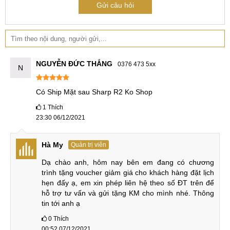
Gửi câu hỏi
NGUYỄN ĐỨC THẮNG
0376 473 5xx
N
Có Ship Mặt sau Sharp R2 Ko Shop
1
Thích
23:30 06/12/2021
Hà My
Quản trị viên
Dạ chào anh, hôm nay bên em đang có chương 
trình tặng voucher giảm giá cho khách hàng đặt lịch 
hẹn đấy ạ, em xin phép liên hệ theo số ĐT trên để 
hỗ trợ tư vấn và gửi tặng KM cho mình nhé. Thông 
tin tới anh ạ
0
Thích
00:52 07/12/2021