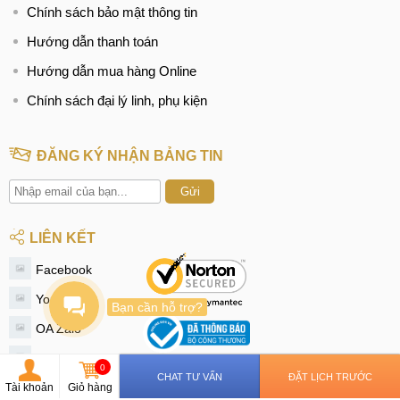
Chính sách bảo mật thông tin
Hướng dẫn thanh toán
Hướng dẫn mua hàng Online
Chính sách đại lý linh, phụ kiện
ĐĂNG KÝ NHẬN BẢNG TIN
Gửi
LIÊN KẾT
Facebook
Youtube
Bạn cần hỗ trợ?
OA Zalo
Instagram
0
CHAT TƯ VẤN
ĐẶT LỊCH TRƯỚC
Tiktok
Tài khoản
Giỏ hàng