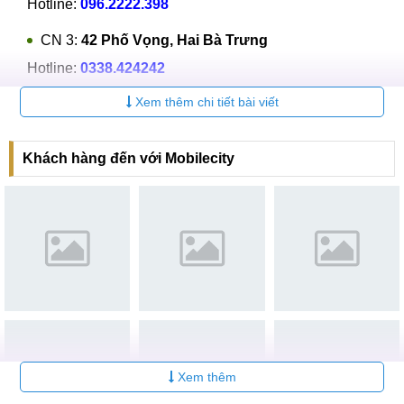
Hotline:
096.2222.398
CN 3:
42 Phố Vọng, Hai Bà Trưng
Hotline:
0338.424242
Xem thêm chi tiết bài viết
Tại TP Hồ Chí Minh
CN 4:
123 Trần Quang Khải, Quận 1
Khách hàng đến với Mobilecity
Hotline:
0969.520.520
CN 5:
602 Lê Hồng Phong, Quận 10
Hotline:
097.3333.602
Tại Đà Nẵng
CN 6:
97 Hàm Nghi, Q.Thanh Khê
Hotline:
097.123.9797
Tìm kiếm liên quan khác
Xem thêm