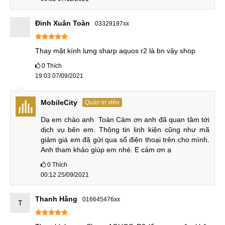
Đinh Xuân Toàn
03329197xx
Thay mặt kính lưng sharp aquos r2 là bn vậy shop
0
Thích
19:03 07/09/2021
MobileCity
Quản trị viên
Dạ em chào anh  Toàn Cảm ơn anh đã quan tâm tới 
dịch vụ bên em. Thông tin linh kiện cũng như mã 
giảm giá em đã gửi qua số điện thoại trên cho mình. 
Anh tham khảo giúp em nhé. E cảm ơn ạ
0
Thích
00:12 25/09/2021
Thanh Hằng
016645476xx
T