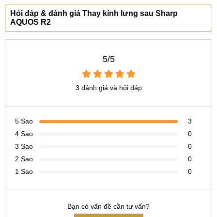
thay kính sau Sharp AQUOS R2 giá bao nhiêu
Hỏi đáp & đánh giá Thay kính lưng sau Sharp
thay mặt kính lưng Sharp AQUOS R2 ở đâu
AQUOS R2
thay kính lưng Sharp AQUOS R2 chính hãng
5/5
3 đánh giá và hỏi đáp
5 Sao
3
4 Sao
0
3 Sao
0
2 Sao
0
1 Sao
0
Bạn có vấn đề cần tư vấn?