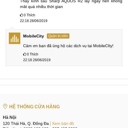
Thay kính sau Sharp AQUOS R2 lấy ngay nên không 
mât quá nhiều thời gian
0
Thích
22:18 28/06/2019
MobileCity
Quản trị viên
Cảm ơn bạn đã ủng hộ các dịch vụ tại MobileCIty!
0
Thích
22:18 28/06/2019
HỆ THỐNG CỬA HÀNG
Hà Nội
120 Thái Hà, Q. Đống Đa
Xem bản đồ