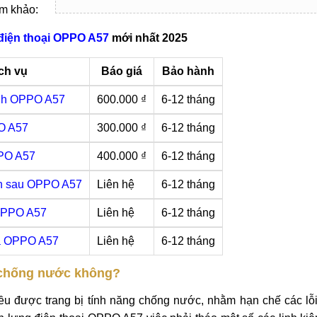
am khảo:
điện thoại OPPO A57
mới nhất 2025
ch vụ
Báo giá
Bảo hành
nh OPPO A57
600.000 ₫
6-12 tháng
O A57
300.000 ₫
6-12 tháng
PO A57
400.000 ₫
6-12 tháng
nh sau OPPO A57
Liên hệ
6-12 tháng
OPPO A57
Liên hệ
6-12 tháng
a OPPO A57
Liên hệ
6-12 tháng
 chống nước không?
đều được trang bị tính năng chống nước, nhằm hạn chế các lỗ