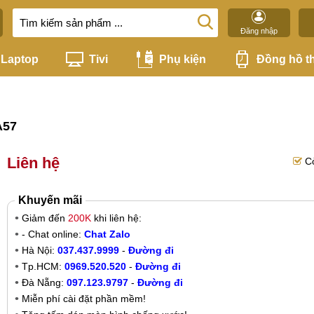
Đăng nhập
Laptop
Tivi
Phụ kiện
Đồng hồ t
A57
Liên hệ
C
Khuyến mãi
Giảm đến
200K
khi liên hệ:
- Chat online:
Chat Zalo
Hà Nội:
037.437.9999
-
Đường đi
Tp.HCM:
0969.520.520
-
Đường đi
Đà Nẵng:
097.123.9797
-
Đường đi
Miễn phí cài đặt phần mềm!