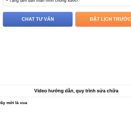
Tặng tấm dán màn hình chống xước!
CHAT TƯ VẤN
ĐẶT LỊCH TRƯỚC
Video hướng dẫn, quy trình sửa chữa
ây mới là vua