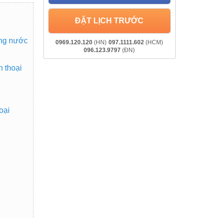
ĐẶT LỊCH TRƯỚC
ống nước
0969.120.120
(HN)
097.1111.602
(HCM)
096.123.9797
(ĐN)
 thoại
oại