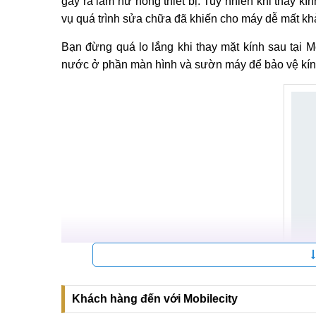
gây ra làm hư hỏng thiết bị. Tuy nhiên khi thay k
vụ quá trình sửa chữa đã khiến cho máy dễ mất k
Bạn đừng quá lo lắng khi thay mặt kính sau tại Mo
nước ở phần màn hình và sườn máy để bảo vệ kín
Thay mặt kính sau điện
Khách hàng đến với Mobilecity
Các biện pháp hạn chế hư hỏng kính lưng 