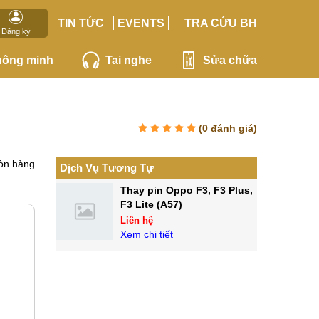
TIN TỨC
EVENTS
TRA CỨU BH
Đăng ký
hông minh
Tai nghe
Sửa chữa
(
0
đánh giá)
òn hàng
Dịch Vụ Tương Tự
Thay pin Oppo F3, F3 Plus,
F3 Lite (A57)
Liên hệ
Xem chi tiết