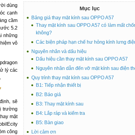
gười dùng
Mục lục
góc cạnh
Bảng giá thay mặt kính sau OPPO A57
dàng cầm
Thay mặt kính sau OPPO A57 có làm mất ch
hước 5.2
không?
ại những
Các biện pháp hạn chế hư hỏng kính lưng điện
ghiệm vô
Nguyên nhân và dấu hiệu
Dấu hiệu cần thay mặt kính sau OPPO A57
apdragon
Nguyên nhân dẫn đến vỡ mặt kính sau điện th
ử lý các
.
Quy trình thay mặt kính sau OPPO A57
B1: Tiếp nhận thiết bị
7
B2: Báo giá
định, sẽ
B3: Thay mặt kính sau
ị trường
B4: Lắp ráp và kiểm tra
thay mặt
B5: Bàn giao
bilEcity
gồm công
Lời cảm ơn