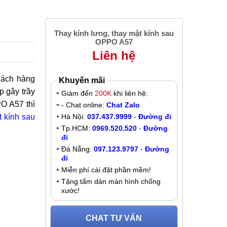
Thay kính lưng, thay mặt kính sau
OPPO A57
Liên hệ
khách hàng
Khuyến mãi
p gây trầy
Giảm đến
200K
khi liên hệ:
PO A57 thì
- Chat online:
Chat Zalo
t kính sau
Hà Nội:
037.437.9999
-
Đường đi
Tp.HCM:
0969.520.520
-
Đường
đi
Đà Nẵng:
097.123.9797
-
Đường
đi
Miễn phí cài đặt phần mềm!
Tặng tấm dán màn hình chống
xước!
CHAT TƯ VẤN