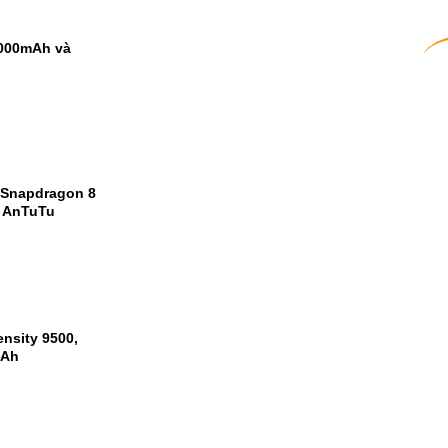
9000mAh và
 Snapdragon 8
m AnTuTu
nsity 9500,
mAh