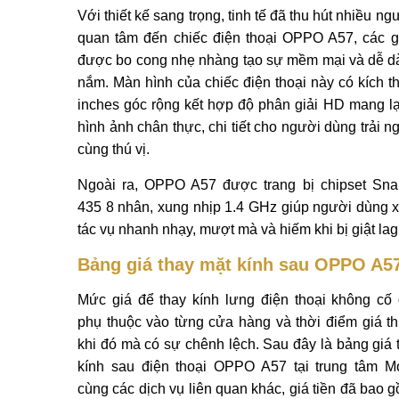
Với thiết kế sang trọng, tinh tế đã thu hút nhiều n
quan tâm đến chiếc điện thoại OPPO A57, các 
được bo cong nhẹ nhàng tạo sự mềm mại và dễ 
nắm. Màn hình của chiếc điện thoại này có kích t
inches góc rộng kết hợp độ phân giải HD mang l
hình ảnh chân thực, chi tiết cho người dùng trải n
cùng thú vị.
Ngoài ra, OPPO A57 được trang bị chipset Sn
435 8 nhân, xung nhịp 1.4 GHz giúp người dùng x
tác vụ nhanh nhạy, mượt mà và hiếm khi bị giật lag
Bảng giá thay mặt kính sau OPPO A5
Mức giá để thay kính lưng điện thoại không cố 
phụ thuộc vào từng cửa hàng và thời điểm giá th
khi đó mà có sự chênh lệch. Sau đây là bảng giá 
kính sau điện thoại OPPO A57 tại trung tâm Mo
cùng các dịch vụ liên quan khác, giá tiền đã bao 