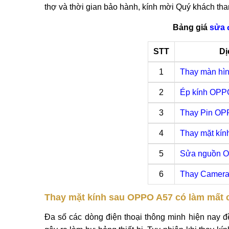
thợ và thời gian bảo hành, kính mời Quý khách th
Bảng giá
sửa 
STT
Dị
1
Thay màn hì
2
Ép kính OPP
3
Thay Pin OP
4
Thay mặt kí
5
Sửa nguồn 
6
Thay Camer
Thay mặt kính sau OPPO A57 có làm mất
Đa số các dòng điện thoại thông minh hiện nay 