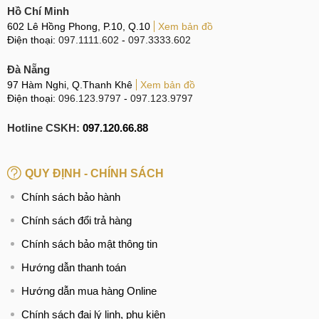
Sau khi thay Camera trên OPPO A57, để bảo vệ Camera và
Hồ Chí Minh
giữ cho chất lượng ảnh được tốt nhất có thể, bạn nên thực
602 Lê Hồng Phong, P.10, Q.10
Xem bản đồ
hiện các hướng dẫn sau:
Điện thoại:
097.1111.602
-
097.3333.602
Sử dụng thêm ốp lưng: Để bảo vệ toàn bộ máy, trong
Đà Nẵng
đó bao gồm cả Camera. Nếu Camera của bạn bị vết trầy
97 Hàm Nghi, Q.Thanh Khê
Xem bản đồ
Điện thoại:
096.123.9797
-
097.123.9797
hoặc nứt, sẽ ảnh hưởng đến chất lượng ảnh.
Tránh để Camera tiếp xúc với bụi hay nước: Trong quá
Hotline CSKH:
097.120.66.88
trình sử dụng, bạn nên tránh để Camera tiếp xúc với bụi
bẩn và nước để không làm ảnh hưởng đến chất lượng
QUY ĐỊNH - CHÍNH SÁCH
ảnh.
Chính sách bảo hành
Sử dụng khăn mềm để lau sạch: Khi bạn muốn lau
sạch Camera, hãy sử dụng khăn mềm và không dùng
Chính sách đổi trả hàng
những vật cứng để lau sát vào Camera để tránh làm trầy
Chính sách bảo mật thông tin
xước.
Hướng dẫn thanh toán
Không để điện thoại va chạm mạnh: Nếu bạn để điện
thoại va chạm mạnh, Camera có thể bị vỡ hoặc trầy
Hướng dẫn mua hàng Online
xước. Vì vậy, bạn cần cẩn thận khi sử dụng và tránh để
Chính sách đại lý linh, phụ kiện