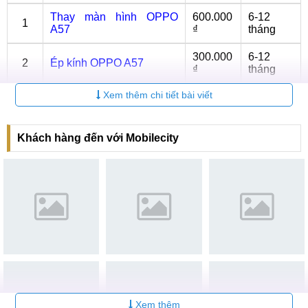
Thay màn hình OPPO
600.000
6-12
1
A57
₫
tháng
300.000
6-12
2
Ép kính OPPO A57
₫
tháng
Xem thêm chi tiết bài viết
400.000
6-12
3
Thay Pin OPPO A57
₫
tháng
Thay mặt kính sau OPPO
6-12
Khách hàng đến với Mobilecity
4
Liên hệ
A57
tháng
6-12
5
Sửa nguồn OPPO A57
Liên hệ
tháng
6-12
6
Thay Camera OPPO A57
Liên hệ
tháng
Thay Camera có ảnh hưởng tới máy hay không?
Thay Camera trước, sau OPPO A57 có thể ảnh hưởng đến
điện thoại nếu quá trình sửa chữa không được diễn ra thuận
Xem thêm