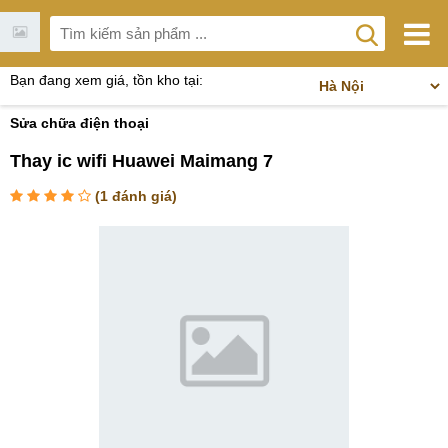
Bạn đang xem giá, tồn kho tại:
Sửa chữa điện thoại
Thay ic wifi Huawei Maimang 7
(
1
đánh giá)