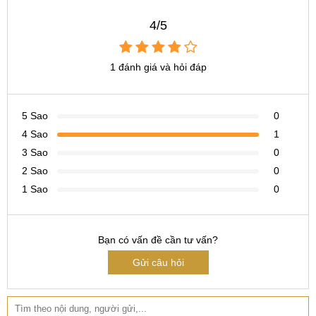
thay ic wifi huawei maimang 7 giá bao nhiêu
4/5
thay ic wifi huawei maimang 7 lấy ngay
thay ic wifi huawei maimang 7 ở đâu
1 đánh giá và hỏi đáp
5 Sao
0
4 Sao
1
3 Sao
0
2 Sao
0
1 Sao
0
Bạn có vấn đề cần tư vấn?
Gửi câu hỏi