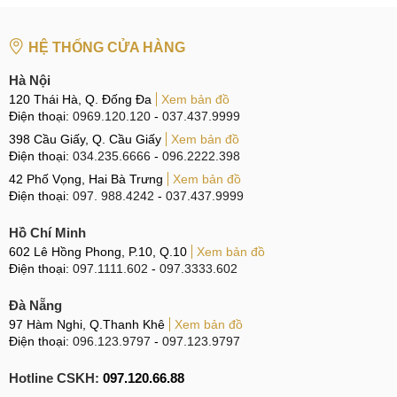
HỆ THỐNG CỬA HÀNG
Hà Nội
120 Thái Hà, Q. Đống Đa
Xem bản đồ
Điện thoại:
0969.120.120
-
037.437.9999
398 Cầu Giấy, Q. Cầu Giấy
Xem bản đồ
Điện thoại:
034.235.6666
-
096.2222.398
42 Phố Vọng, Hai Bà Trưng
Xem bản đồ
Điện thoại:
097. 988.4242
-
037.437.9999
Hồ Chí Minh
602 Lê Hồng Phong, P.10, Q.10
Xem bản đồ
Điện thoại:
097.1111.602
-
097.3333.602
Đà Nẵng
97 Hàm Nghi, Q.Thanh Khê
Xem bản đồ
Điện thoại:
096.123.9797
-
097.123.9797
Hotline CSKH:
097.120.66.88