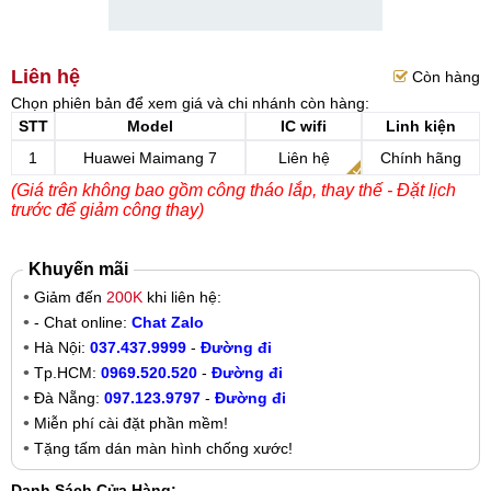
Liên hệ
Còn hàng
Chọn phiên bản để xem giá và chi nhánh còn hàng:
STT
Model
IC wifi
Linh kiện
1
Huawei Maimang 7
Liên hệ
Chính hãng
(Giá trên không bao gồm công tháo lắp, thay thế - Đặt lịch
trước để giảm công thay)
Khuyến mãi
Giảm đến
200K
khi liên hệ:
- Chat online:
Chat Zalo
Hà Nội:
037.437.9999
-
Đường đi
Tp.HCM:
0969.520.520
-
Đường đi
Đà Nẵng:
097.123.9797
-
Đường đi
Miễn phí cài đặt phần mềm!
Tặng tấm dán màn hình chống xước!
Danh Sách Cửa Hàng: