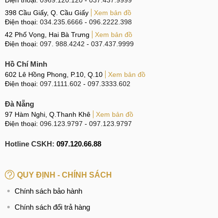
Điện thoại:
Địa chỉ sửa nguồn điện thoại Samsung Galaxy A20 chất
0969.120.120
-
037.437.9999
lượng
398 Cầu Giấy, Q. Cầu Giấy
Xem bản đồ
Điện thoại:
034.235.6666
-
096.2222.398
42 Phố Vọng, Hai Bà Trưng
Xem bản đồ
Nguyên nhân và dấu hiệu
Điện thoại:
097. 988.4242
-
037.437.9999
Điện thoại Samsung Galaxy A20 không lên nguồn là tình
Hồ Chí Minh
trạng khá phổ biến hiện nay, khiến người dùng cảm thấy
602 Lê Hồng Phong, P.10, Q.10
Xem bản đồ
khó chịu khi không thể sử dụng được thiết bị của mình trong
Điện thoại:
097.1111.602
-
097.3333.602
công việc. Vậy khi điện thoại bị lỗi nguồn, trước hết người
Đà Nẵng
dùng cần biết được những biểu hiện và nguyên nhân dẫn
97 Hàm Nghi, Q.Thanh Khê
Xem bản đồ
đến sự cổ này là do đâu để mang máy đến các cơ sở sửa
Điện thoại:
096.123.9797
-
097.123.9797
nguồn kịp thời.
Hotline CSKH:
097.120.66.88
Dấu hiệu cần sửa nguồn Samsung Galaxy A20
IC nguồn được ví như bộ não của Samsung Galaxy A20
QUY ĐỊNH - CHÍNH SÁCH
điều khiển mọi hoạt động của máy, nên khi bị tê liệt bạn sẽ
không thể tiếp tục sử dụng được nữa. Người dùng có thể dễ
Chính sách bảo hành
nhận biết Samsung Galaxy A20 bị lỗi nguồn thông qua
Chính sách đổi trả hàng
những dấu hiệu như sau: