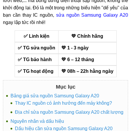
lướt web,... mà bỗng dưng điện thoại sập nguồn, không thể
khởi động lại. Đó là một trong những biểu hiện "dế yêu" của
bạn cần thay IC nguồn,
sửa nguồn Samsung Galaxy A20
ngay lập tức rồi nhé!
✅ Linh kiện
💛 Chính hãng
✅ TG sửa nguồn
💛 1 - 3 ngày
✅ TG bảo hành
💛 6 – 12 tháng
✅ TG hoạt động
💛 08h – 22h hằng ngày
Mục lục
Bảng giá sửa nguồn Samsung Galaxy A20
Thay IC nguồn có ảnh hưởng đến máy không?
Địa chỉ sửa nguồn Samsung Galaxy A20 chất lượng
Nguyên nhân và dấu hiệu
Dấu hiệu cần sửa nguồn Samsung Galaxy A20