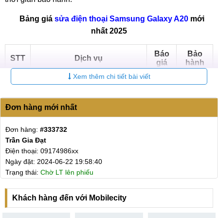
Bảng giá
sửa điện thoại Samsung Galaxy A20
mới
nhất 2025
Báo
Bảo
STT
Dịch vụ
giá
hành
Xem thêm chi tiết bài viết
Thay màn hình Samsung
Liên
6-12
1
Galaxy A20
hệ
tháng
Đơn hàng mới nhất
Liên
6-12
2
Ép kính Samsung Galaxy A20
hệ
tháng
Đơn hàng:
#333732
Thay Pin Samsung Galaxy
Liên
6-12
Trần Gia Đạt
3
A20
hệ
tháng
Điện thoại: 09174986xx
Ngày đặt: 2024-06-22 19:58:40
Thay mặt kính sau Samsung
Liên
6-12
4
Trạng thái:
Chờ LT lên phiếu
Galaxy A20
hệ
tháng
Sửa nguồn Samsung Galaxy
Liên
6-12
Khách hàng đến với Mobilecity
5
A20
hệ
tháng