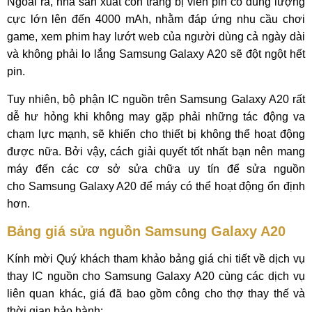
Ngoài ra, nhà sản xuất còn trang bị viên pin có dung lượng
cực lớn lên đến 4000 mAh, nhằm đáp ứng nhu cầu chơi
game, xem phim hay lướt web của người dùng cả ngày dài
và không phải lo lắng Samsung Galaxy A20 sẽ đột ngột hết
pin.
Tuy nhiên, bộ phận IC nguồn trên Samsung Galaxy A20 rất
dễ hư hỏng khi không may gặp phải những tác động va
chạm lực mạnh, sẽ khiến cho thiết bị không thể hoạt động
được nữa. Bởi vậy, cách giải quyết tốt nhất bạn nên mang
máy đến các cơ sở sửa chữa uy tín để sửa nguồn
cho Samsung Galaxy A20 để máy có thể hoạt động ổn định
hơn.
Bảng giá sửa nguồn Samsung Galaxy A20
Kính mời Quý khách tham khảo bảng giá chi tiết về dịch vụ
thay IC nguồn cho Samsung Galaxy A20 cùng các dịch vụ
liên quan khác, giá đã bao gồm công cho thợ thay thế và
thời gian bảo hành: