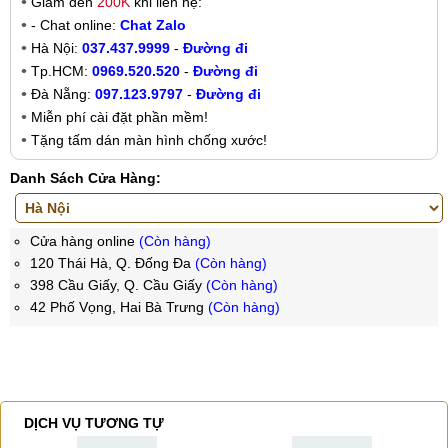
Giảm đến
200K
khi liên hệ:
- Chat online:
Chat Zalo
Hà Nội:
037.437.9999
-
Đường đi
Tp.HCM:
0969.520.520
-
Đường đi
Đà Nẵng:
097.123.9797
-
Đường đi
Miễn phí cài đặt phần mềm!
Tặng tấm dán màn hình chống xước!
Danh Sách Cửa Hàng:
Cửa hàng online
(Còn hàng)
120 Thái Hà, Q. Đống Đa
(Còn hàng)
398 Cầu Giấy, Q. Cầu Giấy
(Còn hàng)
42 Phố Vọng, Hai Bà Trưng
(Còn hàng)
DỊCH VỤ TƯƠNG TỰ