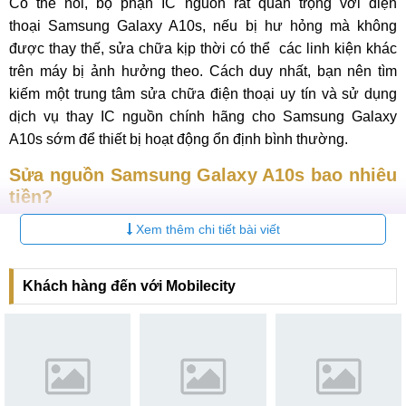
Có thể nói, bộ phận IC nguồn rất quan trọng với điện
thoại Samsung Galaxy A10s, nếu bị hư hỏng mà không
được thay thế, sửa chữa kịp thời có thể các linh kiện khác
trên máy bị ảnh hưởng theo. Cách duy nhất, bạn nên tìm
kiếm một trung tâm sửa chữa điện thoại uy tín và sử dụng
dịch vụ thay IC nguồn chính hãng cho Samsung Galaxy
A10s sớm để thiết bị hoạt động ổn định bình thường.
Sửa nguồn Samsung Galaxy A10s bao nhiêu
tiền?
Xem thêm chi tiết bài viết
Dịch vụ thay IC nguồn, sửa nguồn điện thoại Samsung
Galaxy A10s có mức giá 500.000 ₫ (đã bao gồm tiền công
cho thợ thay thế và tháo lắp). Sau đây là bảng giá dịch vụ
Khách hàng đến với Mobilecity
liên quan đến điện thoại Samsung tại MobileCity, kính mời
Quý khách tham khảo:
Bảng giá sửa nguồn điện thoại Samsung Galaxy A10s
mới nhất 2026