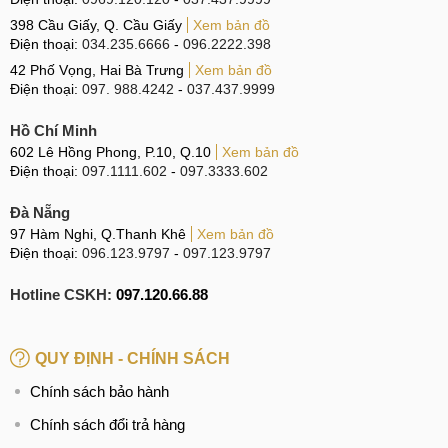
398 Cầu Giấy, Q. Cầu Giấy
Xem bản đồ
Điện thoại:
034.235.6666
-
096.2222.398
Lưu ý khi sửa nguồn điện thoại Samsung Galaxy A10s
42 Phố Vọng, Hai Bà Trưng
Xem bản đồ
Điện thoại:
097. 988.4242
-
037.437.9999
Đôi nét về IC nguồn điện thoại
Hồ Chí Minh
Đối với bất cứ dòng điện thoại smartphone nói chung nào
602 Lê Hồng Phong, P.10, Q.10
Xem bản đồ
hay Samsung Galaxy A10s nói riêng thì chức năng quản lý
Điện thoại:
097.1111.602
-
097.3333.602
của IC nguồn là quan trọng nhất nhằm kiểm soát và phân
Đà Nẵng
phối nguồn năng lượng từ pin đến các IC khác hoạt động ổn
97 Hàm Nghi, Q.Thanh Khê
Xem bản đồ
định.
Điện thoại:
096.123.9797
-
097.123.9797
Bộ phận IC nguồn được thiết kế để điều chỉnh, chuyển đổi
Hotline CSKH:
097.120.66.88
dòng điện và điện áp đi qua nó, phân chia nhất định từ một
nguồn điện áp mong muốn và tạo công suất ở điện áp đầu
QUY ĐỊNH - CHÍNH SÁCH
ra đảm bảo sự hoạt động của Samsung Galaxy A10s.
Chính sách bảo hành
Chính sách đổi trả hàng
Đôi nét về IC nguồn điện thoại