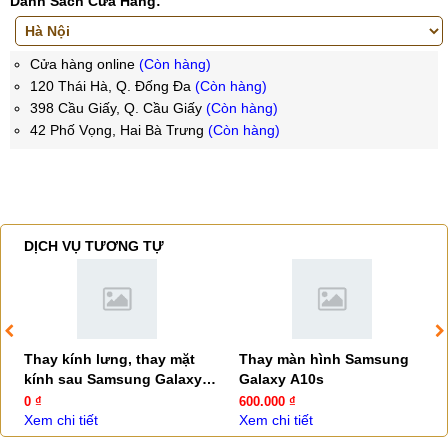
Danh Sách Cửa Hàng:
Cửa hàng online
(Còn hàng)
120 Thái Hà, Q. Đống Đa
(Còn hàng)
398 Cầu Giấy, Q. Cầu Giấy
(Còn hàng)
42 Phố Vọng, Hai Bà Trưng
(Còn hàng)
DỊCH VỤ TƯƠNG TỰ
Thay kính lưng, thay mặt
Thay màn hình Samsung
kính sau Samsung Galaxy
Galaxy A10s
A10s
0 ₫
600.000 ₫
Xem chi tiết
Xem chi tiết