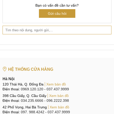
Bạn có vấn đề cần tư vấn?
Nắp lưng thường không được chống nước hoàn toàn,
do đó hãy tránh tiếp xúc với nước, chất lỏng và các tác
Gửi câu hỏi
nhân ăn mòn khác.
Lưu ý sau khi thay kính lưng
Tóm lại, việc bảo vệ và sử dụng điện thoại một cách cẩn
thận sẽ giúp tránh làm hỏng nắp lưng và duy trì thẩm mỹ
cũng như chất lượng của thiết bị.
Dấu hiệu & nguyên nhân
HỆ THỐNG CỬA HÀNG
Mọi thiết bị điện tử đều cần có nguồn để duy trì hoạt động ổn
Hà Nội
định. Nếu bộ phận này gặp hư hỏng, máy gần như sẽ không
120 Thái Hà, Q. Đống Đa
Xem bản đồ
thể hoạt động một cách bình thường. Sau đây hãy cùng
Điện thoại:
0969.120.120
-
037.437.9999
MobileCity tìm hiểu về những biểu hiện hỏng, nguyên nhân
398 Cầu Giấy, Q. Cầu Giấy
Xem bản đồ
Điện thoại:
034.235.6666
-
096.2222.398
cũng như quy trình sửa nguồn cho OPPO Find X2 nhé.
42 Phố Vọng, Hai Bà Trưng
Xem bản đồ
Dấu hiệu cần sửa nguồn OPPO Find X2
Điện thoại:
097. 988.4242
-
037.437.9999