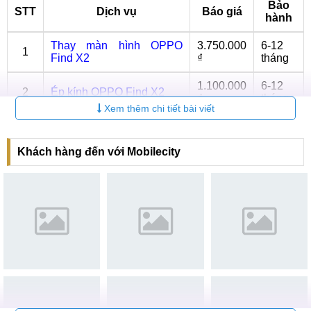
Bảo
STT
Dịch vụ
Báo giá
hành
Thay màn hình OPPO
3.750.000
6-12
1
Find X2
₫
tháng
1.100.000
6-12
2
Ép kính OPPO Find X2
₫
tháng
Xem thêm chi tiết bài viết
6-12
3
Thay Pin OPPO Find X2
500.000 ₫
tháng
Khách hàng đến với Mobilecity
Thay mặt kính sau OPPO
6-12
4
Liên hệ
Find X2
tháng
6-12
5
Sửa nguồn OPPO Find X2
Liên hệ
tháng
Thay Camera OPPO Find
6-12
6
Liên hệ
X2
tháng
Lưu ý sau khi thay kính lưng