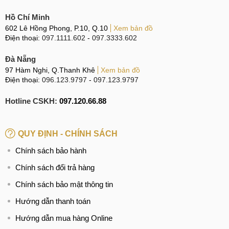
Một số dấu hiệu nhận biết khi OPPO Find X2 gặp hư hỏng
Hồ Chí Minh
bộ phận nguồn, IC nguồn được nêu ra như sau:
602 Lê Hồng Phong, P.10, Q.10
Xem bản đồ
Điện thoại:
097.1111.602
-
097.3333.602
Màn hình của điện thoại thường xuyên nhấp nháy và
Đà Nẵng
có tình trạng bị tắt đột ngột trong quá trình sử dụng.
97 Hàm Nghi, Q.Thanh Khê
Xem bản đồ
Điện thoại đột ngột sập nguồn, khởi động lại nhiều lần
Điện thoại:
096.123.9797
-
097.123.9797
mới có thể lên nguồn lại.
Hotline CSKH:
097.120.66.88
Điện thoại hao pin rất nhanh dù người dùng chỉ để
máy một chỗ mà không hề sử dụng.
QUY ĐỊNH - CHÍNH SÁCH
Điện thoại nóng lên bất thường trong quá trình sạc pin
hay thậm chí cả khi sử dụng khiến thao tác cầm nắm trở
Chính sách bảo hành
nên khó chịu.
Chính sách đổi trả hàng
Các ứng dụng khi người dùng sử dụng có hiện thượng
Chính sách bảo mật thông tin
bị đơ, thường xuyên out ra ngoài.
Hướng dẫn thanh toán
Thời gian sạc pin kéo dài hơn mức bình thường dù đã
sử dụng đúng bộ sạc tiêu chuẩn, Chính hãng kèm theo
Hướng dẫn mua hàng Online