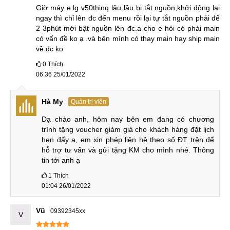
Giờ máy e lg v50thinq lâu lâu bị tắt nguồn,khởi động lại 
ngay thì chỉ lên đc đến menu rồi lại tự tắt nguồn phải để 
2 3phút mới bật nguồn lên đc.a cho e hỏi có phải main 
có vấn đề ko ạ .và bên mình có thay main hay ship main 
về đc ko
0
Thích
06:36 25/01/2022
Hà My
Quản trị viên
Dạ chào anh, hôm nay bên em đang có chương 
trình tặng voucher giảm giá cho khách hàng đặt lịch 
hẹn đấy ạ, em xin phép liên hệ theo số ĐT trên để 
hỗ trợ tư vấn và gửi tặng KM cho mình nhé. Thông 
tin tới anh ạ
1
Thích
01:04 26/01/2022
Vũ
09392345xx
V