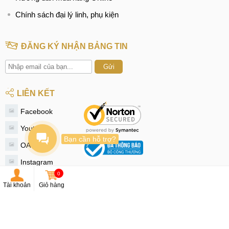
Chính sách đại lý linh, phụ kiện
ĐĂNG KÝ NHẬN BẢNG TIN
Gửi
LIÊN KẾT
Facebook
Youtube
Bạn cần hỗ trợ?
OA Zalo
Instagram
0
Tiktok
Tài khoản
Giỏ hàng
Twitter
© 2020 - MobileCity