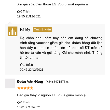
Xin giá sửa điện thoại LG V50 bị mất nguồn ạ
0
Thích
19:55 21/12/2021
Hà My
Quản trị viên
Dạ chào anh, hôm nay bên em đang có chương 
trình tặng voucher giảm giá cho khách hàng đặt lịch 
hẹn đấy ạ, em xin phép liên hệ theo số ĐT trên để 
hỗ trợ tư vấn và gửi tặng KM cho mình nhé. Thông 
tin tới anh ạ
1
Thích
00:47 22/12/2021
Đoàn Văn Đăng
(+84) 3471575xx
Báo giá thay ic nguồn LG V50s giùm mình ạ.
0
Thích
13:01 27/03/2021