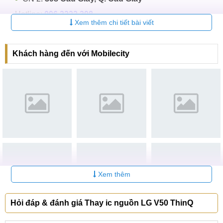
Hotline:
096.2222.398
Xem thêm chi tiết bài viết
CN 3:
42 Phố Vọng, Hai Bà Trưng
Hotline:
0338.424242
Khách hàng đến với Mobilecity
Tại TP Hồ Chí Minh
CN 4:
123 Trần Quang Khải, Quận 1
Hotline:
0969.520.520
CN 5:
602 Lê Hồng Phong, Quận 10
Hotline:
097.3333.602
Tại Đà Nẵng
Xem thêm
CN 6:
97 Hàm Nghi, Q.Thanh Khê
Hotline:
097.123.9797
Hỏi đáp & đánh giá Thay ic nguồn LG V50 ThinQ
Tìm kiếm khác liên quan: