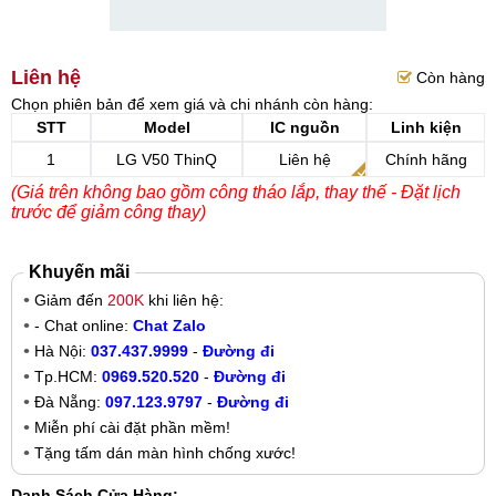
Liên hệ
Còn hàng
Chọn phiên bản để xem giá và chi nhánh còn hàng:
STT
Model
IC nguồn
Linh kiện
1
LG V50 ThinQ
Liên hệ
Chính hãng
(Giá trên không bao gồm công tháo lắp, thay thế - Đặt lịch
trước để giảm công thay)
Khuyến mãi
Giảm đến
200K
khi liên hệ:
- Chat online:
Chat Zalo
Hà Nội:
037.437.9999
-
Đường đi
Tp.HCM:
0969.520.520
-
Đường đi
Đà Nẵng:
097.123.9797
-
Đường đi
Miễn phí cài đặt phần mềm!
Tặng tấm dán màn hình chống xước!
Danh Sách Cửa Hàng: