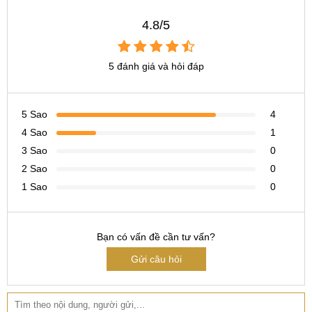
thay ic nguồn LG V50 ThinQ giá bao nhiêu
4.8/5
thay ic nguồn LG V50 ThinQ ở đâu
5 đánh giá và hỏi đáp
5 Sao
4
4 Sao
1
3 Sao
0
2 Sao
0
1 Sao
0
Bạn có vấn đề cần tư vấn?
Gửi câu hỏi