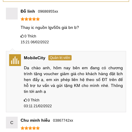
Đỗ linh
09686955xx
Thay ic nguồn lgv50s giá bn b?
0
Thích
15:21 06/02/2022
MobileCity
Quản trị viên
Dạ chào anh, hôm nay bên em đang có chương 
trình tặng voucher giảm giá cho khách hàng đặt lịch 
hẹn đấy ạ, em xin phép liên hệ theo số ĐT trên để 
hỗ trợ tư vấn và gửi tặng KM cho mình nhé. Thông 
tin tới anh ạ
0
Thích
03:11 21/02/2022
Chu minh hiếu
03867742xx
C