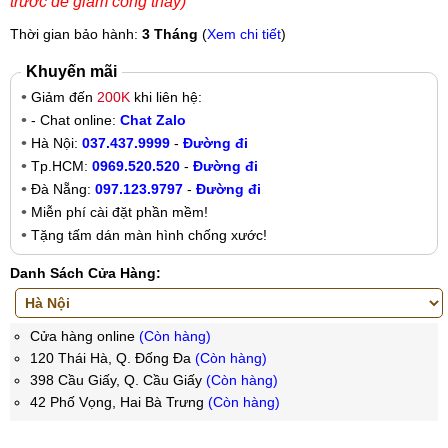
trước để giảm công thay)
Thời gian bảo hành:
3 Tháng
(
Xem chi tiết
)
Khuyến mãi
Giảm đến
200K
khi liên hệ:
- Chat online:
Chat Zalo
Hà Nội:
037.437.9999
-
Đường đi
Tp.HCM:
0969.520.520
-
Đường đi
Đà Nẵng:
097.123.9797
-
Đường đi
Miễn phí cài đặt phần mềm!
Tặng tấm dán màn hình chống xước!
Danh Sách Cửa Hàng:
Cửa hàng online
(Còn hàng)
120 Thái Hà, Q. Đống Đa
(Còn hàng)
398 Cầu Giấy, Q. Cầu Giấy
(Còn hàng)
42 Phố Vọng, Hai Bà Trưng
(Còn hàng)