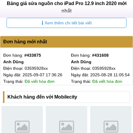
Bảng giá sửa nguồn cho iPad Pro 12.9 inch 2020 mới
nhất
Xem thêm chi tiết bài viết
Bảo
STT
Tên dịch vụ
Giá
hành
Đơn hàng mới nhất
Giá thay IC nguồn, sửa
2.500.000
3
1
nguồn iPad Pro 12.9 inch
₫
tháng
M1 2021
Đơn hàng:
#433875
Đơn hàng:
#431608
Anh Dũng
Anh Dũng
Giá thay IC nguồn, sửa
2.000.000
3
Điện thoại: 03595928xx
Điện thoại: 03595928xx
2
nguồn iPad Pro 12.9 inch
₫
tháng
Ngày đặt: 2025-09-07 17:36:26
Ngày đặt: 2025-08-28 11:05:54
2020
Trạng thái:
Đã viết hóa đơn
Trạng thái:
Đã viết hóa đơn
Giá thay IC nguồn, sửa
1.600.000
3
3
nguồn iPad 11 inch M1
₫
tháng
Khách hàng đến với Mobilecity
2021
Giá thay IC nguồn, sửa
1.100.000
3
4
nguồn iPad Pro 9.7 inch
₫
tháng
Giá thay IC nguồn, sửa
3.200.000
3
5
nguồn iPad Pro 12.9 inch