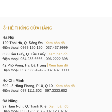
lâu hơn bình thường, thậm chí có lúc không nhận sạc.
Phần trăm Pin hiển thị trên màn hình vẫn còn rất nhiều
nhưng iPad Pro 12.9 inch 2020 bị sập nguồn đột ngột mà
không rõ lý do.
HỆ THỐNG CỬA HÀNG
Quá trình sử dụng iPad Pro 12.9 inch 2020 gặp gián
Hà Nội
đoạn do iPad Pro 12.9 inch 2020 liên tục chập chờn màn
120 Thái Hà, Q. Đống Đa
Xem bản đồ
hình, nhấp nháy rồi sập hẳn nguồn.
Điện thoại:
0969.120.120
-
037.437.9999
398 Cầu Giấy, Q. Cầu Giấy
Xem bản đồ
Điện thoại:
034.235.6666
-
096.2222.398
Dấu hiệu cần thay IC nguồn, sửa nguồn cho iPad Pro 12.9
42 Phố Vọng, Hai Bà Trưng
Xem bản đồ
inch 2020
Điện thoại:
097. 988.4242
-
037.437.9999
Nguyên nhân cần sửa nguồn iPad Pro 12.9 inch
Hồ Chí Minh
2020
602 Lê Hồng Phong, P.10, Q.10
Xem bản đồ
Điện thoại:
097.1111.602
-
097.3333.602
Có thể liệt kê một số nguyên nhân chính khiến cho iPad Pro
12.9 inch 2020 bị hỏng IC nguồn, nguồn như sau.
Đà Nẵng
97 Hàm Nghi, Q.Thanh Khê
Xem bản đồ
iPad Pro 12.9 inch 2020 bị rơi vỡ, tác động ngoại lực
Điện thoại:
096.123.9797
-
097.123.9797