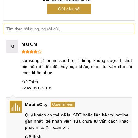
Tham khảo: Dịch vụ
thay màn hình Samsung J4 Plus
với
Gửi câu hỏi
những ưu đãi hấp dẫn
Mai Chi
M
samsung j4 prime sạc hơn 1 tiếng không được 1 chút 
pin nào dù tôi đã thay sạc khác, shop tư vấn cho tôi 
cách khắc phục
0
Thích
22:45 18/12/2018
MobileCity
Quản trị viên
Quý khách có thể để lại SDT hoặc liên hệ với hotline 
gần nhất, để nhân viên sửa chữa tư vấn cách khắc 
phục nhé. Xin cảm ơn.
0
Thích