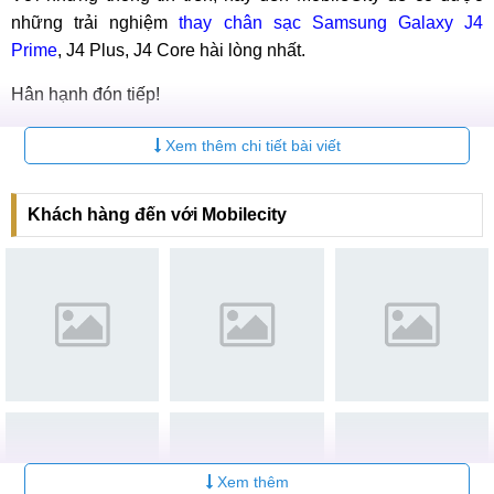
những trải nghiệm
thay chân sạc Samsung Galaxy J4
Prime
, J4 Plus, J4 Core hài lòng nhất.
Hân hạnh đón tiếp!
Dịch vụ
thay ổ sim Samsung Galaxy J4 Prime
chính hãng,
Xem thêm chi tiết bài viết
giá rẻ, bảo hành lâu dài tại MobileCity.
Hệ thống sửa chữa điện thoại di động
MobileCity Care
Khách hàng đến với Mobilecity
Tại Hà Nội
CN 1:
120 Thái Hà, Q. Đống Đa
Hotline:
037.437.9999
CN 2:
398 Cầu Giấy, Q. Cầu Giấy
Hotline:
096.2222.398
CN 3:
42 Phố Vọng, Hai Bà Trưng
Xem thêm
Hotline:
0338.424242