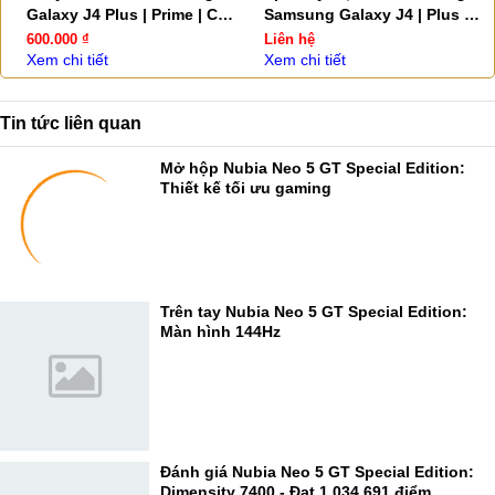
Galaxy J4 Plus | Prime | Core
Samsung Galaxy J4 | Plus |
| Pro
Prime | Core
600.000 ₫
Liên hệ
Xem chi tiết
Xem chi tiết
Tin tức liên quan
Mở hộp Nubia Neo 5 GT Special Edition:
Thiết kế tối ưu gaming
Trên tay Nubia Neo 5 GT Special Edition:
Màn hình 144Hz
Đánh giá Nubia Neo 5 GT Special Edition:
Dimensity 7400 - Đạt 1.034.691 điểm