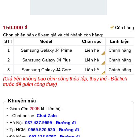
150.000 ₫
Còn hàng
Chọn phiên bản để xem giá và chi nhánh còn hàng:
STT
Model
Chân sạc
Linh kiện
1
Samsung Galaxy J4 Prime
Liên hệ
Chính hãng
2
Samsung Galaxy J4 Plus
Liên hệ
Chính hãng
3
Samsung Galaxy J4 Core
Liên hệ
Chính hãng
(Giá trên không bao gồm công tháo lắp, thay thế - Đặt lịch
trước để giảm công thay)
Khuyến mãi
Giảm đến
200K
khi liên hệ:
- Chat online:
Chat Zalo
Hà Nội:
037.437.9999
-
Đường đi
Tp.HCM:
0969.520.520
-
Đường đi
Đà Nẵng:
097.123.9797
-
Đường đi