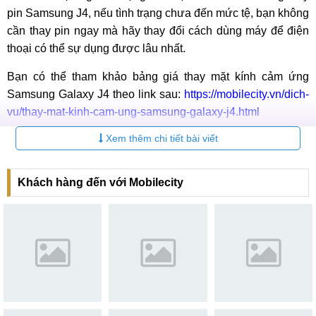
pin Samsung J4, nếu tình trạng chưa đến mức tệ, bạn không
cần thay pin ngay mà hãy thay đổi cách dùng máy để điện
thoại có thể sự dụng được lâu nhất.
Bạn có thể tham khảo bảng giá thay mặt kính cảm ứng
Samsung Galaxy J4 theo link sau:
https://mobilecity.vn/dich-
vu/thay-mat-kinh-cam-ung-samsung-galaxy-j4.html
Địa chỉ thay pin Samsung J4, Plus, Prime, Core
Xem thêm chi tiết bài viết
chính hãng, chất lượng tại Hà Nội & TPHCM.
Khách hàng đến với Mobilecity
Hình ảnh trung tâm sửa chữa MobileCity
Với nhiều cơ sở
sửa chữa Samsung Galaxy
như hiện nay,
để có thể lựa chọn được cơ sở có chất lượng, bạn nên chú
ý tìm cơ sở đáp ứng được các yêu cầu sau: