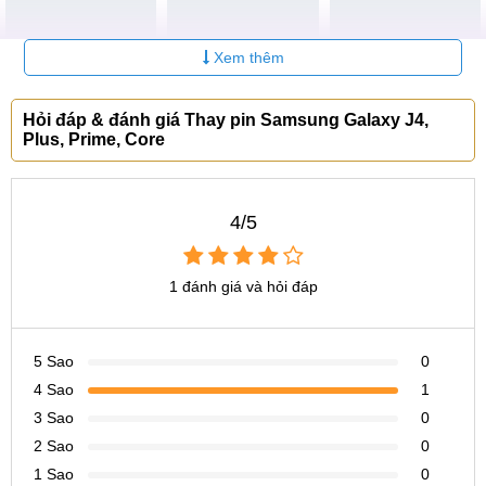
Linh kiện sử dụng thay pin Samsung Galaxy J4 Plus
chính hãng, zin mới 100%
Xem thêm
Cơ sở vật chất hiện đại, đầy đủ, kỹ thuật viên có
chuyên môn đảm bảo thay thế nhanh chóng, lấy ngay.
Hỏi đáp & đánh giá Thay pin Samsung Galaxy J4,
Giá thay pin samsung J4 bao nhiêu tiền cần được công
Plus, Prime, Core
khai, là mức giá rẻ, nếu không cũng là mức trung bình
trên thị trường, không quá đắt.
4/5
THAM KHẢO THÊM:
Thay xương samsung Galaxy J4 Plus
1 đánh giá và hỏi đáp
Thay nắp lưng Galaxy J4
Nếu đáp ứng 3 yêu cầu trên, bạn có thể cân nhắc đến việc
5 Sao
0
sửa chữa, thay pin cho Samsung Galaxy J4 Prime tại đó.
4 Sao
1
Với những tiêu trí trên, nếu bạn không tìm được nới nào đạt
3 Sao
0
yêu cầu, hãy tham khảo trung tâm sửa chữa hàng đầu
2 Sao
0
MobileCity. Trung tâm với nhiều năm hoạt động luôn nhận
1 Sao
0