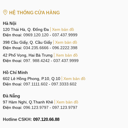
Hotline:
096.2222.398
HỆ THỐNG CỬA HÀNG
CN 3:
42 Phố Vọng, Hai Bà Trưng
Hà Nội
Hotline:
0338.424242
120 Thái Hà, Q. Đống Đa
Xem bản đồ
Điện thoại:
0969.120.120
-
037.437.9999
Tại TP Hồ Chí Minh
398 Cầu Giấy, Q. Cầu Giấy
Xem bản đồ
Điện thoại:
034.235.6666
-
096.2222.398
CN 4:
123 Trần Quang Khải, Quận 1
42 Phố Vọng, Hai Bà Trưng
Xem bản đồ
Hotline:
0969.520.520
Điện thoại:
097. 988.4242
-
037.437.9999
CN 5:
602 Lê Hồng Phong, Quận 10
Hồ Chí Minh
Hotline:
097.3333.602
602 Lê Hồng Phong, P.10, Q.10
Xem bản đồ
Điện thoại:
097.1111.602
-
097.3333.602
Tại Đà Nẵng
Đà Nẵng
CN 6:
97 Hàm Nghi, Q.Thanh Khê
97 Hàm Nghi, Q.Thanh Khê
Xem bản đồ
Điện thoại:
096.123.9797
-
097.123.9797
Hotline:
097.123.9797
Hotline CSKH:
097.120.66.88
Từ khóa liên quan: