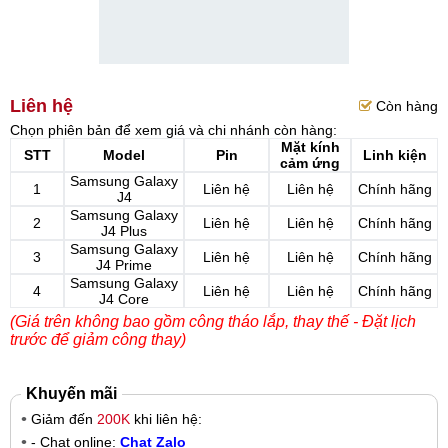
Liên hệ
Còn hàng
Chọn phiên bản để xem giá và chi nhánh còn hàng:
Mặt kính
STT
Model
Pin
Linh kiện
cảm ứng
Samsung Galaxy
1
Liên hệ
Liên hệ
Chính hãng
J4
Samsung Galaxy
2
Liên hệ
Liên hệ
Chính hãng
J4 Plus
Samsung Galaxy
3
Liên hệ
Liên hệ
Chính hãng
J4 Prime
Samsung Galaxy
4
Liên hệ
Liên hệ
Chính hãng
J4 Core
(Giá trên không bao gồm công tháo lắp, thay thế - Đặt lịch
trước để giảm công thay)
Khuyến mãi
Giảm đến
200K
khi liên hệ:
- Chat online:
Chat Zalo