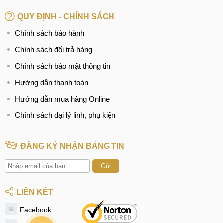
thay pin samsung j4 prime giá bao nhiêu tiền
QUY ĐỊNH - CHÍNH SÁCH
thay pin galaxy j4 chính hãng ở đâu
Chính sách bảo hành
thay pin samsung galaxy j4 plus lấy ngay
Chính sách đổi trả hàng
thay pin samsung j4 core giá rẻ
Chính sách bảo mật thông tin
Tham khảo: Dịch vụ
thay màn hình Samsung J4 Plus
của
trung tâm MobileCity
Hướng dẫn thanh toán
Hướng dẫn mua hàng Online
Chính sách đại lý linh, phụ kiện
ĐĂNG KÝ NHẬN BẢNG TIN
Gửi
LIÊN KẾT
Facebook