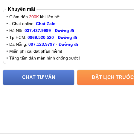
Khuyến mãi
Giảm đến
200K
khi liên hệ:
- Chat online:
Chat Zalo
Hà Nội:
037.437.9999
-
Đường đi
Tp.HCM:
0969.520.520
-
Đường đi
Đà Nẵng:
097.123.9797
-
Đường đi
Miễn phí cài đặt phần mềm!
Tặng tấm dán màn hình chống xước!
CHAT TƯ VẤN
ĐẶT LỊCH TRƯỚC