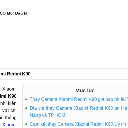
CO M8: Đâu là
1
aomi Redmi K90
 Xiaomi
Mục lục
dmi K90
Thay Camera Xiaomi Redmi K90 giá bao nhiêu
inh kiện
Địa chỉ thay Camera Xiaomi Redmi K90 tại Hà
 với chi
Nẵng và TP.HCM
ác thông
Cam kết thay Camera Xiaomi Redmi K90 Uy tín
a Xiaomi