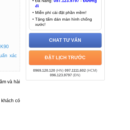
Đà Nẵng:
097.123.9797
-
Đường
đi
Miễn phí cài đặt phần mềm!
Tặng tấm dán màn hình chống
xước!
CHAT TƯ VẤN
 K90
uẩn xác
ĐẶT LỊCH TRƯỚC
0969.120.120
(HN)
097.1111.602
(HCM)
096.123.9797
(ĐN)
âm và hài
ý khách có