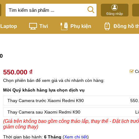
Đăng nhập
Laptop
Tivi
Phụ kiện
Đồng hồ t
0
550.000 ₫
C
Chọn phiên bản để xem giá và chi nhánh còn hàng:
Mời Quý khách hàng lựa chọn dịch vụ
Thay Camera trước Xiaomi Redmi K90
550.
Thay Camera sau Xiaomi Redmi K90
L
(Giá trên không bao gồm công tháo lắp, thay thế - Đặt lịch trư
giảm công thay)
Thời gian bảo hành:
6 Tháng
(
Xem chi tiết
)