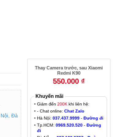
2
Thay Camera trước, sau Xiaomi
Redmi K90
550.000 ₫
Khuyến mãi
Giảm đến
200K
khi liên hệ:
?
- Chat online:
Chat Zalo
 Nội, Đà
Hà Nội:
037.437.9999
-
Đường đi
Tp.HCM:
0969.520.520
-
Đường
đi