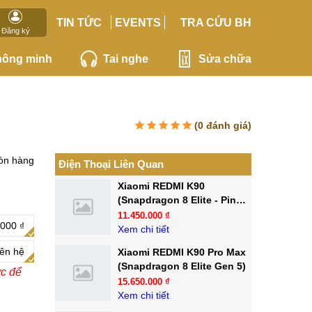
TIN TỨC
EVENTS
TRA CỨU BH
Đăng ký
hông minh
Tai nghe
Sửa chữa
(
0
đánh giá)
òn hàng
Điện Thoại Liên Quan
Xiaomi REDMI K90
(Snapdragon 8 Elite - Pin
7100mAh)
11.450.000 ₫
000 ₫
Xem chi tiết
iên hệ
Xiaomi REDMI K90 Pro Max
(Snapdragon 8 Elite Gen 5)
ớc để
15.650.000 ₫
Xem chi tiết