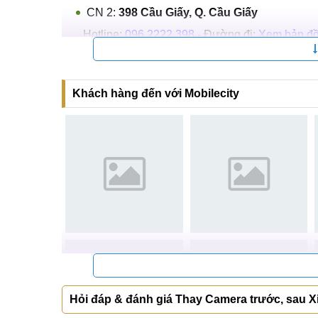
CN 2:
398 Cầu Giấy, Q. Cầu Giấy
Hotline:
096.2222.398
- Đường đi:
Xem bản đ
CN 3:
42 Phố Vọng, Hai Bà Trưng
Hotline:
0338.424242
- Đường đi:
Xem bản đồ
Khách hàng đến với Mobilecity
CN 7:
Km15, QL 32, Hoài Đức
Hotline:
039.988.6666
- Đường đi:
Xem bản đồ
Tại TP Hồ Chí Minh
CN 4:
123 Trần Quang Khải, Q1
Hotline:
0969.520.520
- Đường đi:
Xem bản đ
CN 5:
602 Lê Hồng Phong, Q10
Hotline:
097.3333.602
- Đường đi:
Xem bản đ
Tại Đà Nẵng
Hỏi đáp & đánh giá Thay Camera trước, sau 