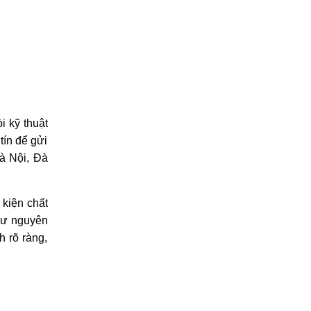
i kỹ thuật
tín để gửi
Hà Nội, Đà
 kiện chất
như nguyên
h rõ ràng,