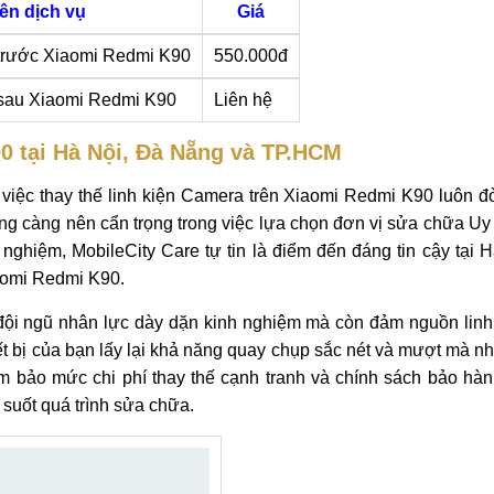
ên dịch vụ
Giá
trước Xiaomi Redmi K90
550.000đ
sau Xiaomi Redmi K90
Liên hệ
0 tại Hà Nội, Đà Nẵng và TP.HCM
iệc thay thế linh kiện Camera trên Xiaomi Redmi K90 luôn đò
ùng càng nên cẩn trọng trong việc lựa chọn đơn vị sửa chữa Uy 
 nghiệm, MobileCity Care tự tin là điểm đến đáng tin cậy tại 
aomi Redmi K90.
 đội ngũ nhân lực dày dặn kinh nghiệm mà còn đảm nguồn linh
hiết bị của bạn lấy lại khả năng quay chụp sắc nét và mượt mà 
m bảo mức chi phí thay thế cạnh tranh và chính sách bảo hàn
suốt quá trình sửa chữa.