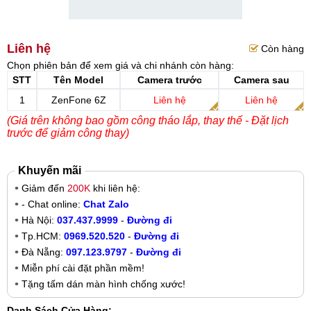
Liên hệ
Còn hàng
Chọn phiên bản để xem giá và chi nhánh còn hàng:
STT
Tên Model
Camera trước
Camera sau
1
ZenFone 6Z
Liên hệ
Liên hệ
(Giá trên không bao gồm công tháo lắp, thay thế - Đặt lịch
trước để giảm công thay)
Khuyến mãi
Giảm đến
200K
khi liên hệ:
- Chat online:
Chat Zalo
Hà Nội:
037.437.9999
-
Đường đi
Tp.HCM:
0969.520.520
-
Đường đi
Đà Nẵng:
097.123.9797
-
Đường đi
Miễn phí cài đặt phần mềm!
Tặng tấm dán màn hình chống xước!
Danh Sách Cửa Hàng: