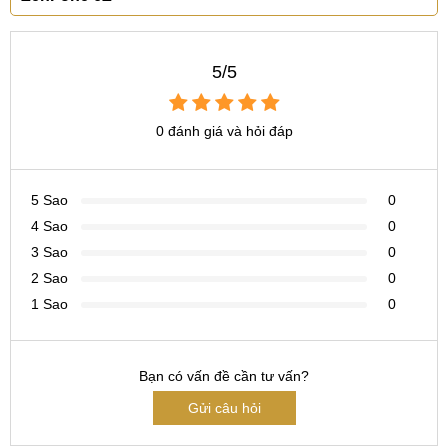
Tại Đà Nẵng
CN 6:
97 Hàm Nghi, Q.Thanh Khê
5/5
Hotline:
097.123.9797
0 đánh giá và hỏi đáp
Tìm kiếm liên quan khác
thay camera trước ZenFone 6Z giá bao nhiêu
5 Sao
0
thay camera sau ZenFone 6Z chính hãng
4 Sao
0
thay camera ZenFone 6Z ở đâu
3 Sao
0
2 Sao
0
1 Sao
0
Bạn có vấn đề cần tư vấn?
Gửi câu hỏi