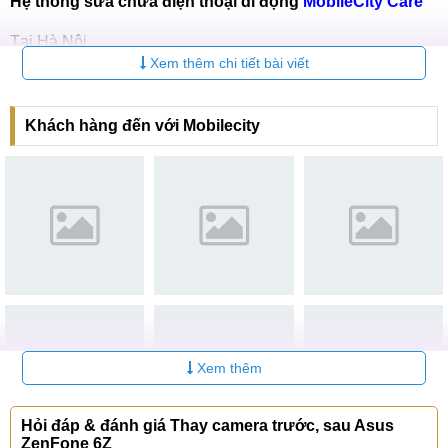
Hệ thống sửa chữa điện thoại di động
MobileCity Care
Tại Hà Nội
Xem thêm chi tiết bài viết
CN 1:
120 Thái Hà, Q. Đống Đa
Hotline:
037.437.9999
Khách hàng đến với Mobilecity
CN 2:
398 Cầu Giấy, Q. Cầu Giấy
Hotline:
096.2222.398
CN 3:
42 Phố Vọng, Hai Bà Trưng
Hotline:
0338.424242
Tại TP Hồ Chí Minh
CN 4:
123 Trần Quang Khải, Quận 1
Hotline:
0969.520.520
Xem thêm
CN 5:
602 Lê Hồng Phong, Quận 10
Hỏi đáp & đánh giá Thay camera trước, sau Asus
Hotline:
097.3333.602
ZenFone 6Z